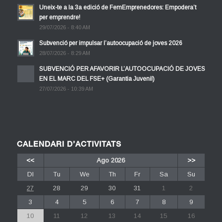
Uneix-te a la 3a edició de FemEmprenedores: Empodera’t
per emprendre!
29/07/2026 - 8:40 AM
Subvenció per impulsar l’autoocupació de joves 2026
28/07/2026 - 8:29 AM
SUBVENCIÓ PER AFAVORIR L’AUTOOCUPACIÓ DE JOVES
EN EL MARC DEL FSE+ (Garantia Juvenil)
27/07/2026 - 10:39 AM
CALENDARI D’ACTIVITATS
<<
Ago 2026
>>
Dl
Tu
We
Th
Fr
Sa
Su
27
28
29
30
31
1
2
3
4
5
6
7
8
9
10
11
12
13
14
15
16