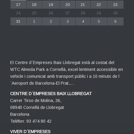
17
18
19
20
21
22
23
24
25
26
27
28
29
30
31
1
2
3
4
5
6
El Centre d´Empreses Baix Llobregat està al costat del
WTC Almeda Park a Cornellà, excel·lentment accessible en
vehicle i comunicat amb transport públic i a 10 minuts de l
´Aeroport de Barcelona-El Prat….
CENTRE D´EMPRESES BAIX LLOBREGAT
Carrer Tirso de Molina, 36,
08940 Cornellà de Llobregat
Barcelona
Telèfon: 93 474 80 42
VIVER D´EMPRESES