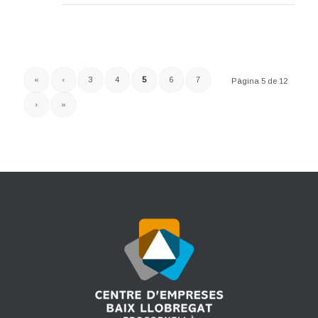
«
‹
3
4
5
6
7
Pàgina 5 de 12
›
»