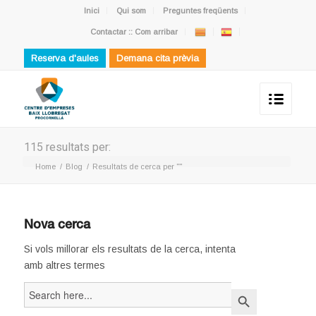
Inici
Qui som
Preguntes freqüents
Contactar :: Com arribar
Reserva d'aules
Demana cita prèvia
115 resultats per:
Home
/
Blog
/
Resultats de cerca per ""
Nova cerca
Si vols millorar els resultats de la cerca, intenta
amb altres termes
Search
Search Button
for: