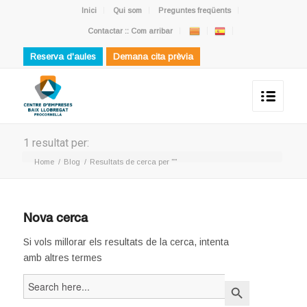
Inici
Qui som
Preguntes freqüents
Contactar :: Com arribar
Reserva d'aules
Demana cita prèvia
1 resultat per:
Home
/
Blog
/
Resultats de cerca per ""
Nova cerca
Si vols millorar els resultats de la cerca, intenta
amb altres termes
Search
Search Button
for: