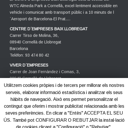
WTC Almeda Park a Cornellà, excel·lentment accessible en
vehicle i comunicat amb transport públic i a 10 minuts de l
´Aeroport de Barcelona-El Prat….
CENTRE D´EMPRESES BAIX LLOBREGAT
Carrer Tirso de Molina, 36,
08940 Cornellà de Llobregat
Barcelona
Telèfon: 93 474 80 42
VIVER D´EMPRESES
Carrer de Joan Fernàndez i Comas, 3,
08940 Cornellà de Llobregat
Barcelona
Utilitzem cookies pròpies i de tercers per millorar els nostres
Telèfon: 93 474 80 42
serveis, elaborar informació estadística i analitzar els seus
hàbits de navegació. Això ens permet personalitzar el
contingut que oferim i mostrar publicitat relacionada amb les
seves preferències. En clicar a "Entès" ACCEPTA EL SEU
ÚS. També pot CONFIGURAR O REBUTJAR la instal·lació
de cookies clicant a "Configuració" o "Rebutjar".