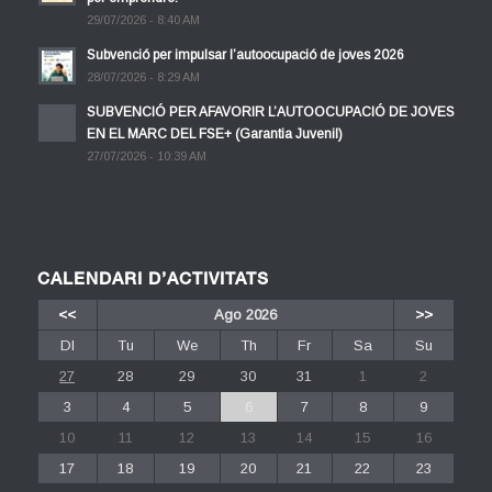
29/07/2026 - 8:40 AM
Subvenció per impulsar l’autoocupació de joves 2026
28/07/2026 - 8:29 AM
SUBVENCIÓ PER AFAVORIR L’AUTOOCUPACIÓ DE JOVES
EN EL MARC DEL FSE+ (Garantia Juvenil)
27/07/2026 - 10:39 AM
CALENDARI D’ACTIVITATS
<<
Ago 2026
>>
Dl
Tu
We
Th
Fr
Sa
Su
27
28
29
30
31
1
2
3
4
5
6
7
8
9
10
11
12
13
14
15
16
17
18
19
20
21
22
23