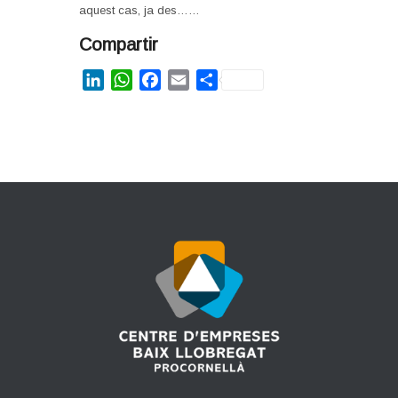
aquest cas, ja des……
Compartir
LinkedIn
WhatsApp
Facebook
Email
Share