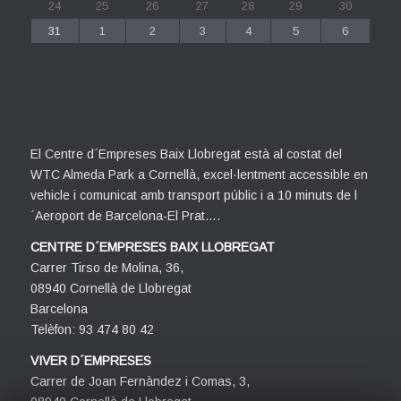
24
25
26
27
28
29
30
31
1
2
3
4
5
6
El Centre d´Empreses Baix Llobregat està al costat del
WTC Almeda Park a Cornellà, excel·lentment accessible en
vehicle i comunicat amb transport públic i a 10 minuts de l
´Aeroport de Barcelona-El Prat….
CENTRE D´EMPRESES BAIX LLOBREGAT
Carrer Tirso de Molina, 36,
08940 Cornellà de Llobregat
Barcelona
Telèfon: 93 474 80 42
VIVER D´EMPRESES
Carrer de Joan Fernàndez i Comas, 3,