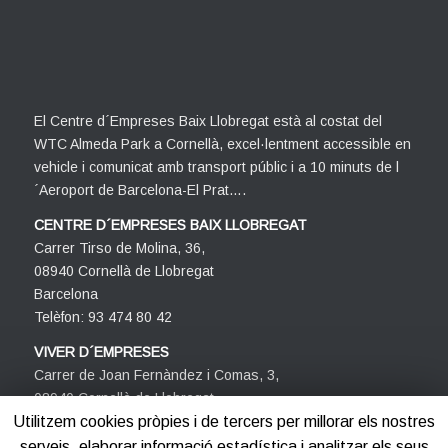
El Centre d´Empreses Baix Llobregat està al costat del
WTC Almeda Park a Cornellà, excel·lentment accessible en
vehicle i comunicat amb transport públic i a 10 minuts de l
´Aeroport de Barcelona-El Prat….
CENTRE D´EMPRESES BAIX LLOBREGAT
Carrer Tirso de Molina, 36,
08940 Cornellà de Llobregat
Barcelona
Telèfon: 93 474 80 42
VIVER D´EMPRESES
Carrer de Joan Fernàndez i Comas, 3,
08940 Cornellà de Llobregat
Barcelona
Utilitzem cookies pròpies i de tercers per millorar els nostres
Telèfon: 93 474 80 42
serveis, elaborar informació estadística i analitzar els seus