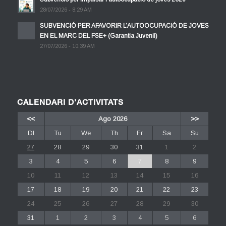
28/07/2026 - 8:29 AM
SUBVENCIÓ PER AFAVORIR L’AUTOOCUPACIÓ DE JOVES
EN EL MARC DEL FSE+ (Garantia Juvenil)
27/07/2026 - 10:39 AM
CALENDARI D’ACTIVITATS
<<
Ago 2026
>>
Dl
Tu
We
Th
Fr
Sa
Su
27
28
29
30
31
1
2
3
4
5
6
7
8
9
10
11
12
13
14
15
16
17
18
19
20
21
22
23
24
25
26
27
28
29
30
31
1
2
3
4
5
6