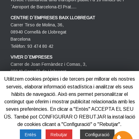
´Aeroport de Barcelona-El Prat….
CENTRE D´EMPRESES BAIX LLOBREGAT
Carrer Tirso de Molina, 36,
08940 Cornellà de Llobregat
Barcelona
Telèfon: 93 474 80 42
VIVER D´EMPRESES
Carrer de Joan Fernàndez i Comas, 3,
08940 Cornellà de Llobregat
Barcelona
Utilitzem cookies pròpies i de tercers per millorar els nostres
Telèfon: 93 474 80 42
serveis, elaborar informació estadística i analitzar els seus
hàbits de navegació. Això ens permet personalitzar el
contingut que oferim i mostrar publicitat relacionada amb les
seves preferències. En clicar a "Entès" ACCEPTA EL SEU
ÚS. També pot CONFIGURAR O REBUTJAR la instal·lació
de cookies clicant a "Configuració" o "Rebutjar".
©2012-2025
Centre d'Empreses PROCORNELLÀ
Entès
Rebutjar
Configuració