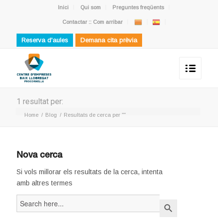
Inici
Qui som
Preguntes freqüents
Contactar :: Com arribar
Reserva d'aules
Demana cita prèvia
1 resultat per:
Home
/
Blog
/
Resultats de cerca per ""
Nova cerca
Si vols millorar els resultats de la cerca, intenta
amb altres termes
Search
Search Button
for: