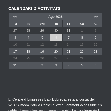
CALENDARI D’ACTIVITATS
<<
Ago 2026
>>
Dl
Tu
We
Th
Fr
Sa
Su
27
28
29
30
31
1
2
3
4
5
6
7
8
9
10
11
12
13
14
15
16
17
18
19
20
21
22
23
24
25
26
27
28
29
30
31
1
2
3
4
5
6
El Centre d´Empreses Baix Llobregat està al costat del
WTC Almeda Park a Cornellà, excel·lentment accessible en
vehicle i comunicat amb transport públic i a 10 minuts de l