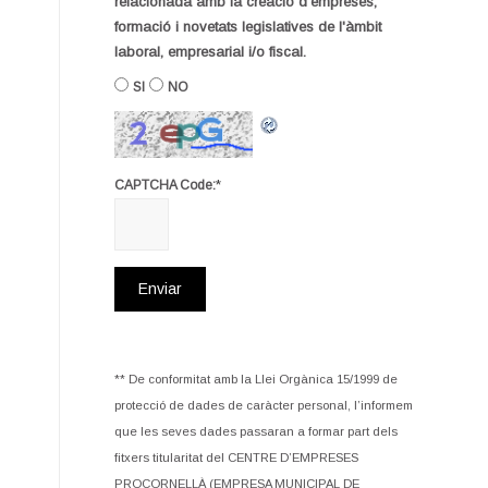
relacionada amb la creació d'empreses,
formació i novetats legislatives de l'àmbit
laboral, empresarial i/o fiscal.
SI
NO
*
CAPTCHA Code:
** De conformitat amb la Llei Orgànica 15/1999 de
protecció de dades de caràcter personal, l’informem
que les seves dades passaran a formar part dels
fitxers titularitat del CENTRE D’EMPRESES
PROCORNELLÀ (EMPRESA MUNICIPAL DE