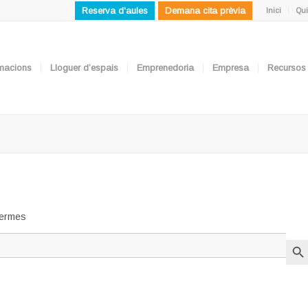
Reserva d'aules
Demana cita prèvia
Inici
Qui
ormacions
Lloguer d’espais
Emprenedoria
Empresa
Recursos
 termes
Search But