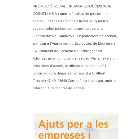
PROMOCIÓ SOCIAL, URBANA I ECONÒMICA DE
CORNELLA S.A.) amb la finalitat de prestar-li el
servei i l’assessorament sol·licitat pel qual les
seves dades podran ser comunicades a la
Generalitat de Catalunya i Departament de Treball,
així com a l’Ajuntament d’Esplugues de Llobregat i
l’Ajuntament de Cornellà de Llobregat com
Administració municipal del servei. Per a l’exercici
dels drets d’accés, rectificació, cancel·lació i
oposició podrà dirigir-se per escrit a C/ Albert
Einstein 47-49, 08940 Cornellà de Llobregat, amb la
referència “Protecció de dades”.