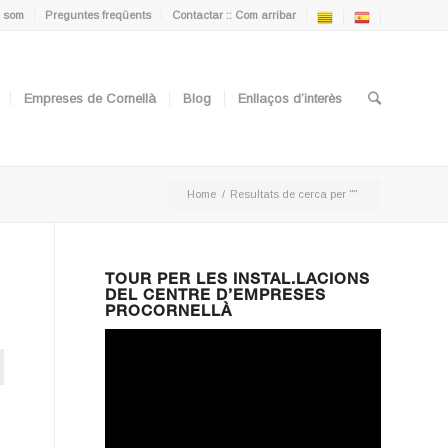
 som
Preguntes freqüents
Contactar :: Com arribar
Empreses de Cornellà
Blog
Enllaços d’interès
Home
/
Resultats de cerca per ""
TOUR PER LES INSTAL.LACIONS
DEL CENTRE D’EMPRESES
PROCORNELLÀ
ton