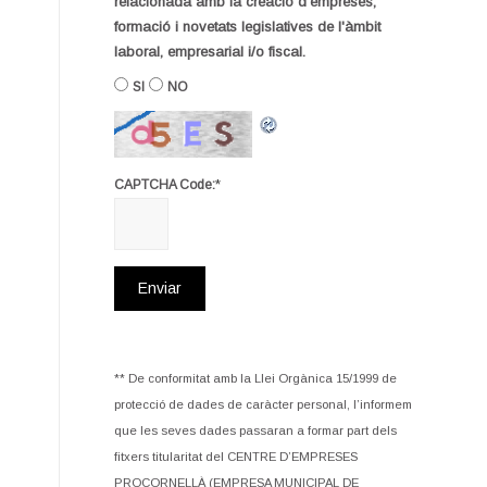
relacionada amb la creació d'empreses,
formació i novetats legislatives de l'àmbit
laboral, empresarial i/o fiscal.
SI
NO
*
CAPTCHA Code:
** De conformitat amb la Llei Orgànica 15/1999 de
protecció de dades de caràcter personal, l’informem
que les seves dades passaran a formar part dels
fitxers titularitat del CENTRE D’EMPRESES
PROCORNELLÀ (EMPRESA MUNICIPAL DE