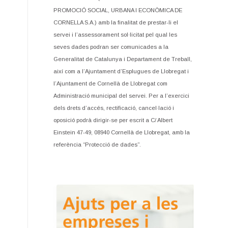
PROMOCIÓ SOCIAL, URBANA I ECONÒMICA DE
CORNELLA S.A.) amb la finalitat de prestar-li el
servei i l’assessorament sol·licitat pel qual les
seves dades podran ser comunicades a la
Generalitat de Catalunya i Departament de Treball,
així com a l’Ajuntament d’Esplugues de Llobregat i
l’Ajuntament de Cornellà de Llobregat com
Administració municipal del servei. Per a l’exercici
dels drets d’accés, rectificació, cancel·lació i
oposició podrà dirigir-se per escrit a C/ Albert
Einstein 47-49, 08940 Cornellà de Llobregat, amb la
referència “Protecció de dades”.