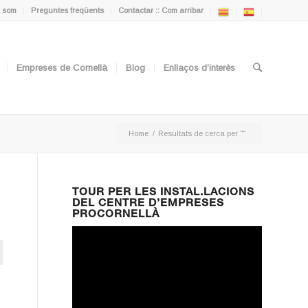
 som
Preguntes freqüents
Contactar :: Com arribar
Empreses de Cornellà
Blog
Enllaços d’interès
Home
/
Resultats de cerca per ""
TOUR PER LES INSTAL.LACIONS
DEL CENTRE D’EMPRESES
PROCORNELLÀ
ton