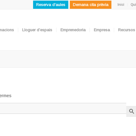
Reserva d'aules
Demana cita prèvia
Inici
Qui
ormacions
Lloguer d’espais
Emprenedoria
Empresa
Recursos
 termes
Search But