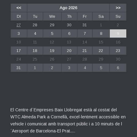
<<
Ago 2026
>>
Dl
Tu
We
Th
Fr
Sa
Su
27
28
29
30
31
1
2
3
4
5
6
7
8
9
10
11
12
13
14
15
16
17
18
19
20
21
22
23
24
25
26
27
28
29
30
31
1
2
3
4
5
6
El Centre d´Empreses Baix Llobregat està al costat del
WTC Almeda Park a Cornellà, excel·lentment accessible en
vehicle i comunicat amb transport públic i a 10 minuts de l
´Aeroport de Barcelona-El Prat….