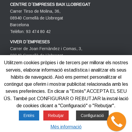
CENTRE D´EMPRESES BAIX LLOBREGAT
Carrer Tirso de Molina, 36,
08940 Cornellà de Llobregat
Barcelona
Telèfon: 93 474 80 42
VIVER D´EMPRESES
Carrer de Joan Fernàndez i Comas, 3,
08940 Cornellà de Llobregat
Barcelona
Utilitzem cookies pròpies i de tercers per millorar els nostres
Telèfon: 93 474 80 42
serveis, elaborar informació estadística i analitzar els seus
hàbits de navegació. Això ens permet personalitzar el
contingut que oferim i mostrar publicitat relacionada amb les
seves preferències. En clicar a "Entès" ACCEPTA EL SEU
ÚS. També pot CONFIGURAR O REBUTJAR la instal·lació
de cookies clicant a "Configuració" o "Rebutjar".
©2012-2025
Centre d'Empreses PROCORNELLÀ
Entès
Rebutjar
Configuració
Més informació
Avis legal
Política de privacitat
Política de cookies