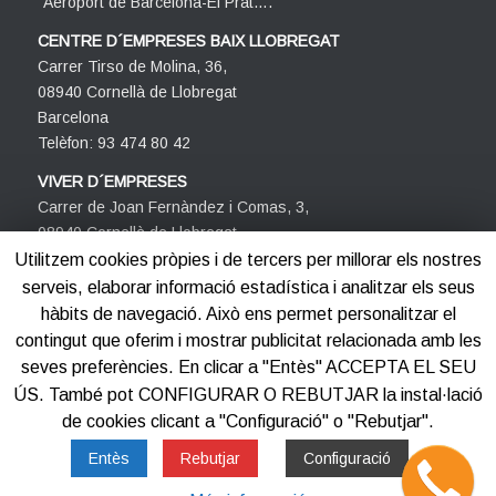
´Aeroport de Barcelona-El Prat….
CENTRE D´EMPRESES BAIX LLOBREGAT
Carrer Tirso de Molina, 36,
08940 Cornellà de Llobregat
Barcelona
Telèfon: 93 474 80 42
VIVER D´EMPRESES
Carrer de Joan Fernàndez i Comas, 3,
08940 Cornellà de Llobregat
Barcelona
Utilitzem cookies pròpies i de tercers per millorar els nostres
Telèfon: 93 474 80 42
serveis, elaborar informació estadística i analitzar els seus
hàbits de navegació. Això ens permet personalitzar el
contingut que oferim i mostrar publicitat relacionada amb les
seves preferències. En clicar a "Entès" ACCEPTA EL SEU
ÚS. També pot CONFIGURAR O REBUTJAR la instal·lació
de cookies clicant a "Configuració" o "Rebutjar".
©2012-2025
Centre d'Empreses PROCORNELLÀ
Entès
Rebutjar
Configuració