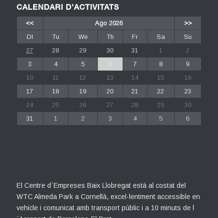
CALENDARI D’ACTIVITATS
<<
Ago 2026
>>
Dl
Tu
We
Th
Fr
Sa
Su
27
28
29
30
31
1
2
3
4
5
6
7
8
9
10
11
12
13
14
15
16
17
18
19
20
21
22
23
24
25
26
27
28
29
30
31
1
2
3
4
5
6
El Centre d´Empreses Baix Llobregat està al costat del
WTC Almeda Park a Cornellà, excel·lentment accessible en
vehicle i comunicat amb transport públic i a 10 minuts de l