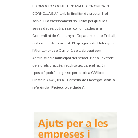
PROMOCIÓ SOCIAL, URBANA I ECONÒMICA DE
CORNELLA S.A.) amb la finalitat de prestar-li el
servei i l’assessorament sol·licitat pel qual les
seves dades podran ser comunicades a la
Generalitat de Catalunya i Departament de Treball,
així com a l’Ajuntament d’Esplugues de Llobregat i
l’Ajuntament de Cornellà de Llobregat com
Administració municipal del servei. Per a l’exercici
dels drets d’accés, rectificació, cancel·lació i
oposició podrà dirigir-se per escrit a C/ Albert
Einstein 47-49, 08940 Cornellà de Llobregat, amb la
referència “Protecció de dades”.