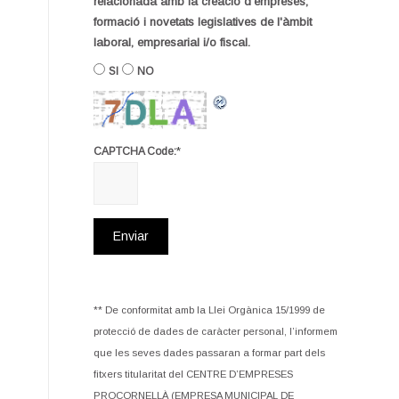
relacionada amb la creació d'empreses,
formació i novetats legislatives de l'àmbit
laboral, empresarial i/o fiscal.
SI
NO
*
CAPTCHA Code:
** De conformitat amb la Llei Orgànica 15/1999 de
protecció de dades de caràcter personal, l’informem
que les seves dades passaran a formar part dels
fitxers titularitat del CENTRE D’EMPRESES
PROCORNELLÀ (EMPRESA MUNICIPAL DE