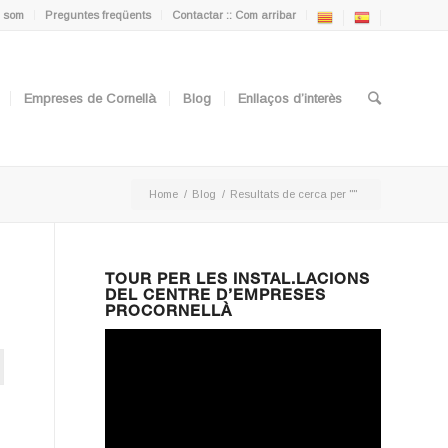
 som
Preguntes freqüents
Contactar :: Com arribar
Empreses de Cornellà
Blog
Enllaços d’interès
Home
/
Blog
/
Resultats de cerca per ""
TOUR PER LES INSTAL.LACIONS
DEL CENTRE D’EMPRESES
PROCORNELLÀ
ton