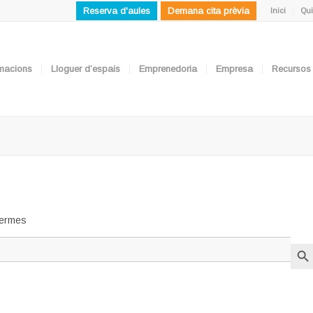
Reserva d'aules
Demana cita prèvia
Inici
Qui
ormacions
Lloguer d’espais
Emprenedoria
Empresa
Recursos
 termes
Search But