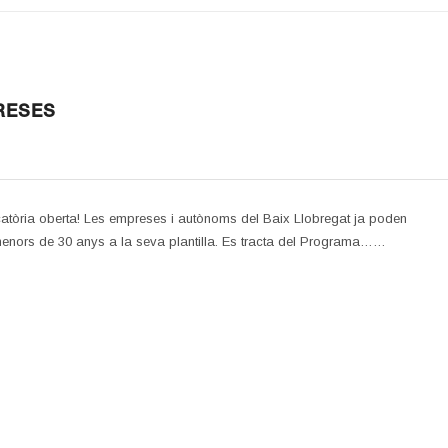
RESES
ocatòria oberta! Les empreses i autònoms del Baix Llobregat ja poden
 menors de 30 anys a la seva plantilla. Es tracta del Programa……