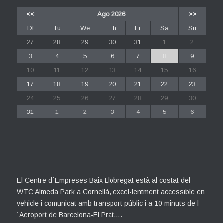
<<
Ago 2026
>>
Dl
Tu
We
Th
Fr
Sa
Su
27
28
29
30
31
1
2
3
4
5
6
7
8
9
10
11
12
13
14
15
16
17
18
19
20
21
22
23
24
25
26
27
28
29
30
31
1
2
3
4
5
6
El Centre d´Empreses Baix Llobregat està al costat del
WTC Almeda Park a Cornellà, excel·lentment accessible en
vehicle i comunicat amb transport públic i a 10 minuts de l
´Aeroport de Barcelona-El Prat….