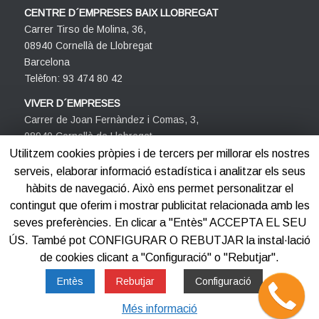
CENTRE D´EMPRESES BAIX LLOBREGAT
Carrer Tirso de Molina, 36,
08940 Cornellà de Llobregat
Barcelona
Telèfon: 93 474 80 42
VIVER D´EMPRESES
Carrer de Joan Fernàndez i Comas, 3,
08940 Cornellà de Llobregat
Barcelona
Utilitzem cookies pròpies i de tercers per millorar els nostres
Telèfon: 93 474 80 42
serveis, elaborar informació estadística i analitzar els seus
hàbits de navegació. Això ens permet personalitzar el
contingut que oferim i mostrar publicitat relacionada amb les
seves preferències. En clicar a "Entès" ACCEPTA EL SEU
ÚS. També pot CONFIGURAR O REBUTJAR la instal·lació
de cookies clicant a "Configuració" o "Rebutjar".
©2012-2025
Centre d'Empreses PROCORNELLÀ
Entès
Rebutjar
Configuració
Més informació
Avis legal
Política de privacitat
Política de cookies