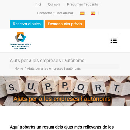
Inici
Qui som
Preguntes freqüents
Contactar :: Com arribar
Reserva d'aules
Demana cita prèvia
Ajuts per a les empreses i autònoms
Home
/
Ajuts per a les empreses i autònoms
Ajuts per a les empreses i autònoms
Aquí trobaràs un resum dels ajuts més rellevants de les