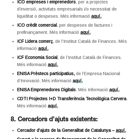
ICO empreses i emprenedors
, per a projectes
d’inversió, activitats empresarials i/o necessitat de
liquiditat o despeses. Més informació
aquí.
ICO crèdit comercial
, per despeses de factures i
prefinançament. Més informació
aquí.
ICF Lidera comerç
, de l’Institut Català de Finances. Més
informació
aquí.
ICF Economia Social
, de l’Institut Català de Finances.
Més informació
aquí.
ENISA Prèstecs participatius,
de l’Empresa Nacional
d’Innovació. Més informació
aquí.
ENISA Emprenedores Digitals
. Més Informació
aquí.
CDTI Projectes I+D Transferència Tecnològica Cervera
.
Més informació
a
qu
í.
8. C
ercadors d’ajuts existents:
Cercador d’ajuts de la Generalitat de Catalunya –
aquí.