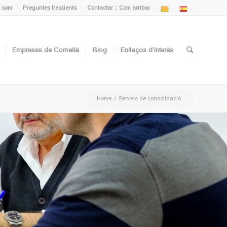
 som
Preguntes freqüents
Contactar :: Com arribar
Empreses de Cornellà
Blog
Enllaços d’interès
Home
/
Serveis de consolidació