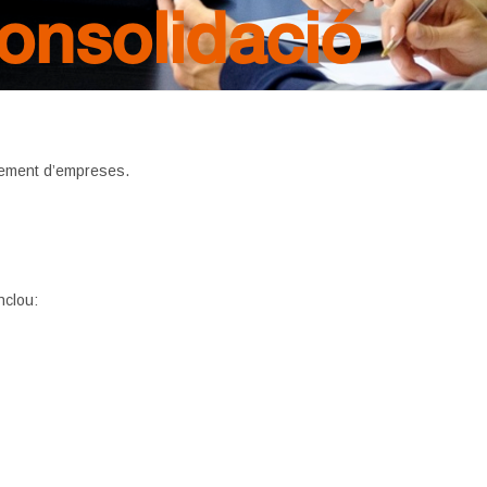
onsolidació
ixement d’empreses.
nclou: