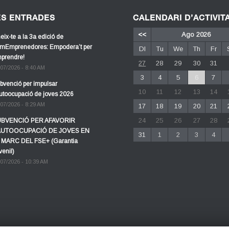
ES ENTRADES
CALENDARI D’ACTIVIT
<<
Ago 2026
eix-te a la 3a edició de
mEmprenedores: Empodera’t per
Dl
Tu
We
Th
Fr
prendre!
27
28
29
30
31
/07/2026 - 8:40 AM
3
4
5
6
7
bvenció per impulsar
10
11
12
13
14
autoocupació de joves 2026
/07/2026 - 8:29 AM
17
18
19
20
21
24
25
26
27
28
BVENCIÓ PER AFAVORIR
AUTOOCUPACIÓ DE JOVES EN
31
1
2
3
4
 MARC DEL FSE+ (Garantia
venil)
/07/2026 - 10:39 AM