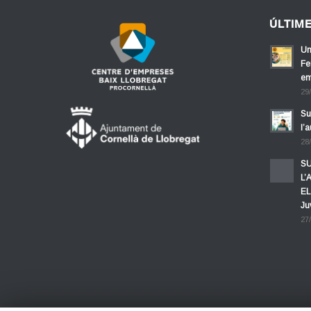
ÚLTIM
Un
Fe
em
29
Su
l’
28
SU
L’
EL
Ju
27