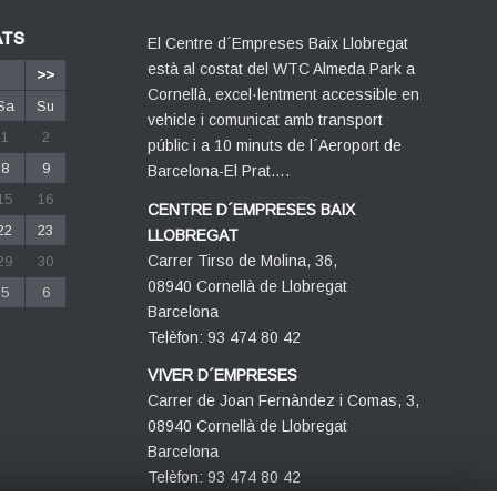
ATS
El Centre d´Empreses Baix Llobregat
està al costat del WTC Almeda Park a
>>
Cornellà, excel·lentment accessible en
Sa
Su
vehicle i comunicat amb transport
1
2
públic i a 10 minuts de l´Aeroport de
8
9
Barcelona-El Prat….
15
16
CENTRE D´EMPRESES BAIX
22
23
LLOBREGAT
Carrer Tirso de Molina, 36,
29
30
08940 Cornellà de Llobregat
5
6
Barcelona
Telèfon: 93 474 80 42
VIVER D´EMPRESES
Carrer de Joan Fernàndez i Comas, 3,
08940 Cornellà de Llobregat
Barcelona
Telèfon: 93 474 80 42