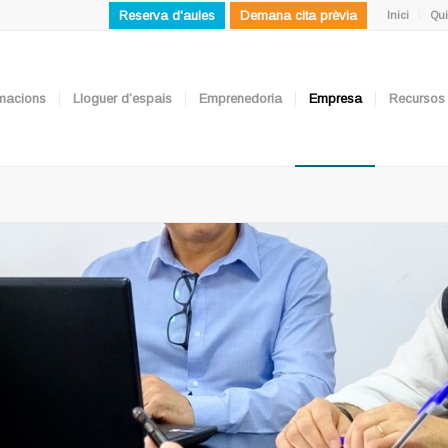
Reserva d'aules
Demana cita prèvia
Inici
Qui
ormacions
Lloguer d’espais
Emprenedoria
Empresa
Recursos