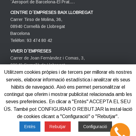
´Aeroport de Barcelona-El Prat….
CENTRE D´EMPRESES BAIX LLOBREGAT
Carrer Tirso de Molina, 36,
08940 Cornellà de Llobregat
Barcelona
Telèfon: 93 474 80 42
VIVER D´EMPRESES
Carrer de Joan Fernàndez i Comas, 3,
08940 Cornellà de Llobregat
Barcelona
Utilitzem cookies pròpies i de tercers per millorar els nostres
Telèfon: 93 474 80 42
serveis, elaborar informació estadística i analitzar els seus
hàbits de navegació. Això ens permet personalitzar el
contingut que oferim i mostrar publicitat relacionada amb les
seves preferències. En clicar a "Entès" ACCEPTA EL SEU
ÚS. També pot CONFIGURAR O REBUTJAR la instal·lació
de cookies clicant a "Configuració" o "Rebutjar".
©2012-2025
Centre d'Empreses PROCORNELLÀ
Entès
Rebutjar
Configuració