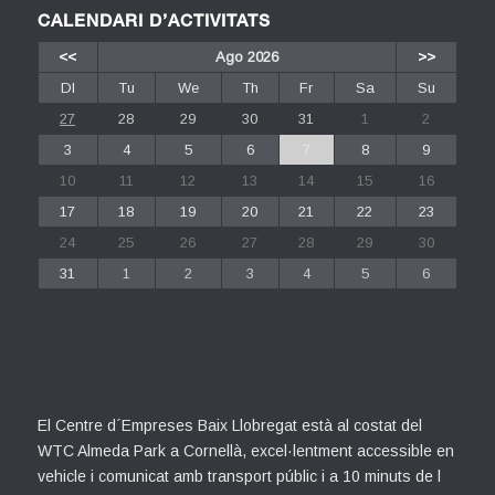
CALENDARI D’ACTIVITATS
<<
Ago 2026
>>
Dl
Tu
We
Th
Fr
Sa
Su
27
28
29
30
31
1
2
3
4
5
6
7
8
9
10
11
12
13
14
15
16
17
18
19
20
21
22
23
24
25
26
27
28
29
30
31
1
2
3
4
5
6
El Centre d´Empreses Baix Llobregat està al costat del
WTC Almeda Park a Cornellà, excel·lentment accessible en
vehicle i comunicat amb transport públic i a 10 minuts de l