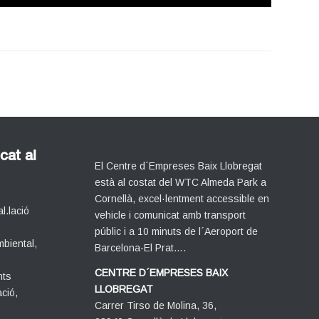
cat al
El Centre d´Empreses Baix Llobregat
està al costat del WTC Almeda Park a
Cornellà, excel·lentment accessible en
l.lació
vehicle i comunicat amb transport
públic i a 10 minuts de l´Aeroport de
mbiental,
Barcelona-El Prat….
CENTRE D´EMPRESES BAIX
nts
LLOBREGAT
ació,
Carrer Tirso de Molina, 36,