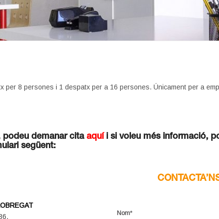
 per 8 persones i 1 despatx per a 16 persones. Únicament per a empr
ons, podeu demanar cita
aquí
i si voleu més informació, p
mulari següent:
CONTACTA’N
LOBREGAT
*
Nom
36,