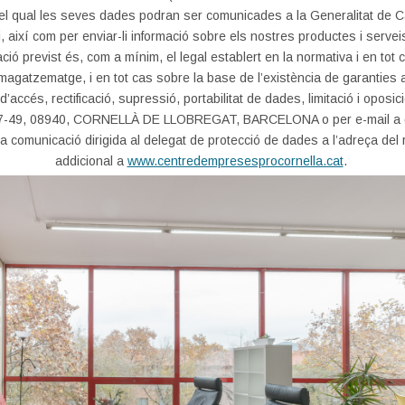
at, pel qual les seves dades podran ser comunicades a la Generalitat de 
, així com per enviar-li informació sobre els nostres productes i servei
ió previst és, com a mínim, el legal establert en la normativa i en tot 
magatzematge, i en tot cas sobre la base de l’existència de garanties a
’accés, rectificació, supressió, portabilitat de dades, limitació i oposi
9, 08940, CORNELLÀ DE LLOBREGAT, BARCELONA o per e-mail a dpd@p
una comunicació dirigida al delegat de protecció de dades a l’adreça de
addicional a
www.centredempresesprocornella.cat
.