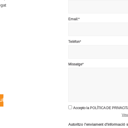
egat
*
Email:
*
Telèfon
*
Missatge
UÍ
Accepto la POLÍTICA DE PRIVACIT
Veu
Autoritzo l'enviament d'informació 