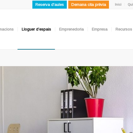
Reserva d'aules
Demana cita prèvia
Inici
Qui
ormacions
Lloguer d’espais
Emprenedoria
Empresa
Recursos