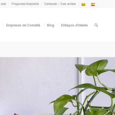
 som
Preguntes freqüents
Contactar :: Com arribar
Empreses de Cornellà
Blog
Enllaços d’interès