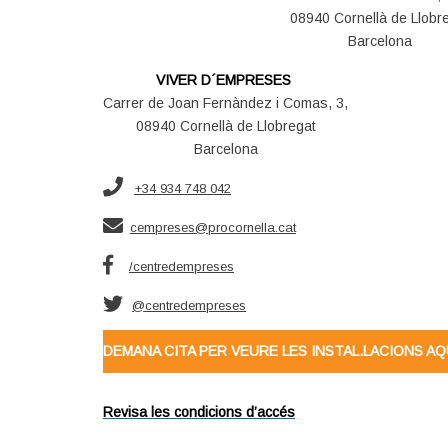
08940 Cornellà de Llobr
Barcelona
VIVER D´EMPRESES
Carrer de Joan Fernàndez i Comas, 3,
08940 Cornellà de Llobregat
Barcelona
+34 934 748 042
cempreses@procornella.cat
/centredempreses
@centredempreses
DEMANA CITA PER VEURE LES INSTAL.LACIONS AQ
Revisa les condicions d’accés