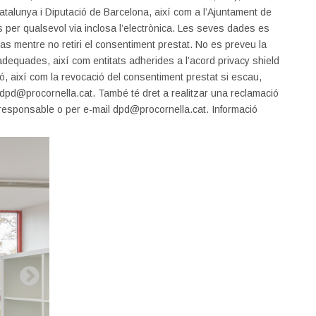
Catalunya i Diputació de Barcelona, així com a l’Ajuntament de
s per qualsevol via inclosa l’electrònica. Les seves dades es
cas mentre no retiri el consentiment prestat. No es preveu la
dequades, així com entitats adherides a l’acord privacy shield
ció, així com la revocació del consentiment prestat si escau,
rocornella.cat. També té dret a realitzar una reclamació
l responsable o per e-mail dpd@procornella.cat. Informació