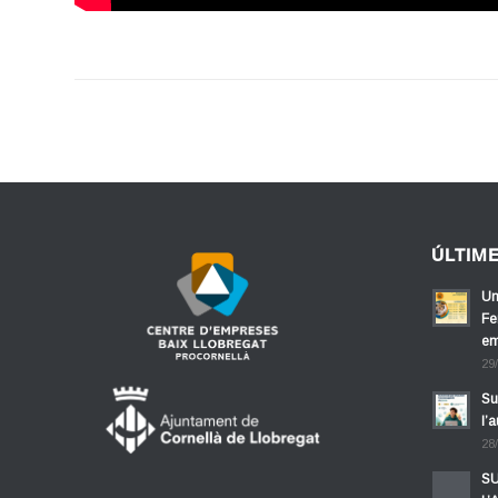
ÚLTIM
Un
Fe
em
29
Su
l’
28
SU