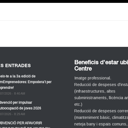
Beneficis d'estar ubi
ES ENTRADES
Centre
eix-te a la 3a edició de
Imatge professional.
mEmprenedores: Empodera’t per
Reducció de despeses d'insta
prendre!
(infraestructures, altes
/07/2026 - 8:40 AM
subministraments, llicència a
bvenció per impulsar
etc.)
autoocupació de joves 2026
Reducció de despeses corre
/07/2026 - 8:29 AM
(manteniment bàsic, climatitz
BVENCIÓ PER AFAVORIR
neteja bany i espais comuns,