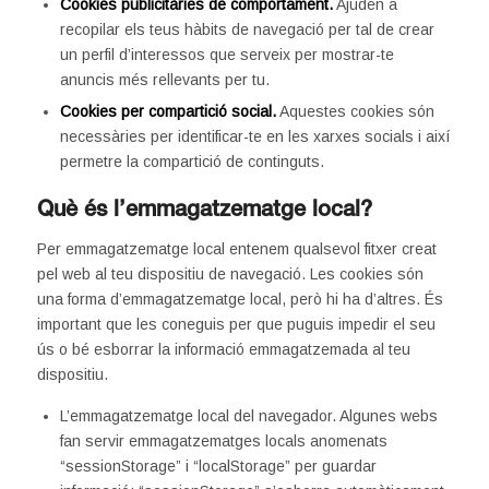
Cookies publicitàries de comportament.
Ajuden a
recopilar els teus hàbits de navegació per tal de crear
un perfil d’interessos que serveix per mostrar-te
anuncis més rellevants per tu.
Cookies per compartició social.
Aquestes cookies són
necessàries per identificar-te en les xarxes socials i així
permetre la compartició de continguts.
Què és l’emmagatzematge local?
Per emmagatzematge local entenem qualsevol fitxer creat
pel web al teu dispositiu de navegació. Les cookies són
una forma d’emmagatzematge local, però hi ha d’altres. És
important que les coneguis per que puguis impedir el seu
ús o bé esborrar la informació emmagatzemada al teu
dispositiu.
L’emmagatzematge local del navegador. Algunes webs
fan servir emmagatzematges locals anomenats
“sessionStorage” i “localStorage” per guardar