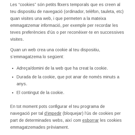
Les “cookies” són petits fitxers temporals que es creen al
teu dispositiu de navegació (ordinador, telèfon, tauleta, etc)
quan visites una web, i que permeten a la mateixa
emmagatzemar informació, per exemple per recordar les
teves preferències d’ús o per reconèixer-te en successives
visites.
Quan un web crea una cookie al teu dispositiu,
s’emmagatzema lo següent:
Adreça/domini de la web que ha creat la cookie.
Durada de la cookie, que pot anar de només minuts a
anys.
El contingut de la cookie.
En tot moment pots configurar el teu programa de
navegació per tal
d’impedir
(bloquejar) l’ús de cookies per
part de determinades webs, així com
esborrar
les cookies
emmagatzemades prèviament.