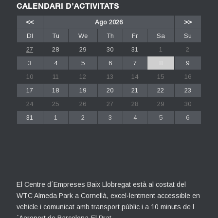
CALENDARI D’ACTIVITATS
<<
Ago 2026
>>
Dl
Tu
We
Th
Fr
Sa
Su
27
28
29
30
31
1
2
3
4
5
6
7
8
9
10
11
12
13
14
15
16
17
18
19
20
21
22
23
24
25
26
27
28
29
30
31
1
2
3
4
5
6
El Centre d´Empreses Baix Llobregat està al costat del
WTC Almeda Park a Cornellà, excel·lentment accessible en
vehicle i comunicat amb transport públic i a 10 minuts de l
´Aeroport de Barcelona-El Prat….