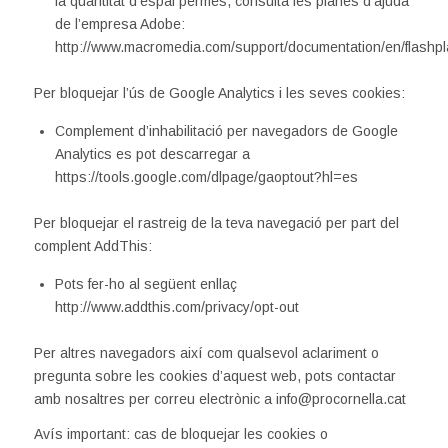
la quantitat d’espai permès, consulta les planes d’ajuda
de l’empresa Adobe:
http://www.macromedia.com/support/documentation/en/flashpl
Per bloquejar l’ús de Google Analytics i les seves cookies:
Complement d’inhabilitació per navegadors de Google
Analytics es pot descarregar a
https://tools.google.com/dlpage/gaoptout?hl=es
Per bloquejar el rastreig de la teva navegació per part del
complent AddThis:
Pots fer-ho al següent enllaç
http://www.addthis.com/privacy/opt-out
Per altres navegadors així com qualsevol aclariment o
pregunta sobre les cookies d’aquest web, pots contactar
amb nosaltres per correu electrònic a info@procornella.cat
Avís important: cas de bloquejar les cookies o