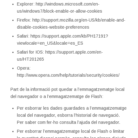
Explorer: http://windows.microsoft.com/en-
us/windows7/block-enable-or-allow-cookies
Firefox: http://support.mozilla.org/en-US/kb/enable-and-
disable-cookies-website-preferences
Safari: https://support.apple.com/kb/PH17191?
viewlocale=en_US&locale=es_ES
Safari for IOS: https://support.apple.com/en-
us/HT201265
Opera:
http://www.opera.com/help/tutorials/security/cookies/
Part de la informació pot quedar a l’emmagatzematge local
del navegador o a l’emmagatzematge de Flash:
Per esborrar les dades guardades a l’emmagatzematge
local del navegador, esborra l’historial de navegació.
Per saber com fer-ho consulta l’ajuda del navegador.
Per esborrar l’emmagatzematge local de Flash o limitar