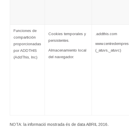
Funciones de
Cookies temporales y
.addthis.com
compartición
persistentes.
www.centredemprese
proporcionadas
Almacenamiento local
(_atuvs,_atuvc)
por ADDTHIS
del navegador.
(AddThis, Inc)
NOTA: la informació mostrada és de data ABRIL 2016.