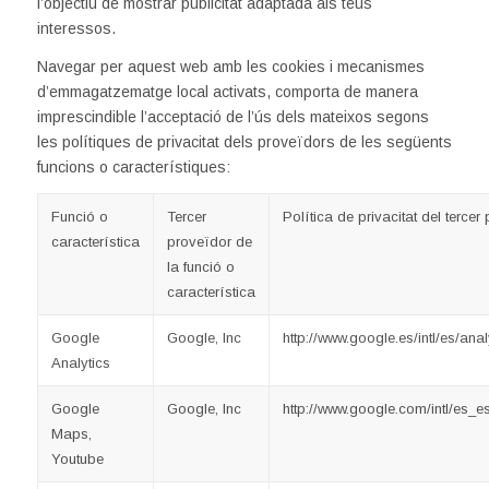
l’objectiu de mostrar publicitat adaptada als teus
interessos.
Navegar per aquest web amb les cookies i mecanismes
d’emmagatzematge local activats, comporta de manera
imprescindible l’acceptació de l’ús dels mateixos segons
les polítiques de privacitat dels proveïdors de les següents
funcions o característiques:
Funció o
Tercer
Política de privacitat del tercer
característica
proveïdor de
la funció o
característica
Google
Google, Inc
http://www.google.es/intl/es/ana
Analytics
Google
Google, Inc
http://www.google.com/intl/es_es
Maps,
Youtube