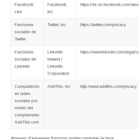
Facebook
Facebook,
https://es-es.facebook.com/abo
Like
Inc
Funciones
Twitter, Inc
https://twitter.com/privacy
sociales de
Twitter
Funciones
LinkedIn
https://www.linkedin.com/legal/c
sociales de
Ireland /
Linkedin
LinkedIn
Corporation
Compartición
AddThis, Inc
http://www.addthis.com/privacy
en redes
sociales por
medio del
complemento
AddThis.com
Algunes d’aquestes funcions poden rastrejar la teva