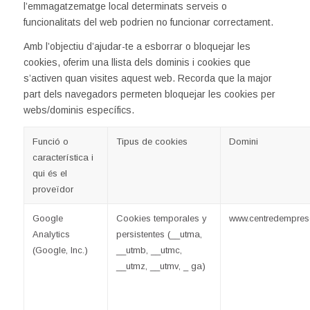
l’emmagatzematge local determinats serveis o
funcionalitats del web podrien no funcionar correctament.
Amb l’objectiu d’ajudar-te a esborrar o bloquejar les
cookies, oferim una llista dels dominis i cookies que
s’activen quan visites aquest web. Recorda que la major
part dels navegadors permeten bloquejar les cookies per
webs/dominis específics.
Funció o
Tipus de cookies
Domini
característica i
qui és el
proveïdor
Google
Cookies temporales y
www.centredemprese
Analytics
persistentes (__utma,
(Google, Inc.)
__utmb, __utmc,
__utmz, __utmv, _ ga)