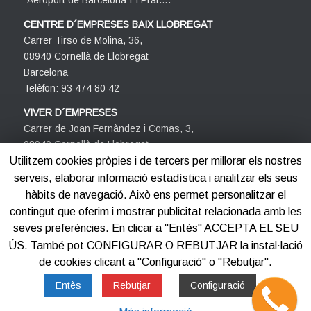
CENTRE D´EMPRESES BAIX LLOBREGAT
Carrer Tirso de Molina, 36,
08940 Cornellà de Llobregat
Barcelona
Telèfon: 93 474 80 42
VIVER D´EMPRESES
Carrer de Joan Fernàndez i Comas, 3,
08940 Cornellà de Llobregat
Barcelona
Utilitzem cookies pròpies i de tercers per millorar els nostres
Telèfon: 93 474 80 42
serveis, elaborar informació estadística i analitzar els seus
hàbits de navegació. Això ens permet personalitzar el
contingut que oferim i mostrar publicitat relacionada amb les
seves preferències. En clicar a "Entès" ACCEPTA EL SEU
ÚS. També pot CONFIGURAR O REBUTJAR la instal·lació
de cookies clicant a "Configuració" o "Rebutjar".
©2012-2025
Centre d'Empreses PROCORNELLÀ
Entès
Rebutjar
Configuració