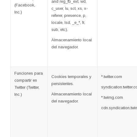
and reg_fb_ext, wd,
(Facebook,
c_user, lu, sct, xs, x-
Inc.)
referer, presence, p,
locale, lsd, _e_*, fr,
sub, etc).
Almacenamiento local
del navegador.
Funciones para
Cookies temporales y
*.twitter.com
compartir en
persistentes.
syndication.twitter.
Twitter (Twitter,
Almacenamiento local
Inc.)
*.twimg.com
del navegador.
cdn.syndication.tw