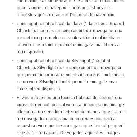
informació; “sessionStorage” s’esborra automàticament
quan tanques el navegador però per esborrar el
“localStorage” cal esborrar l’historial de navegació.
L’emmagatzematge local de Flash (“Flash Local Shared
Objects”). Flash és un complement del navegador que
permet incorporar elements interactius i multimèdia en
un web. Flash també permet emmagatzemar fitxers al
teu dispositiu.
L’emmagatzematge local de Silverlight (“Isolated
Objects”). Silverlight és un complement del navegador
que permet incorporar elements interactius i multimèdia
en un web. Silverlight també permet emmagatzemar
fitxers al teu dispositiu.
El web beacon és una tècnica habitual de rastreig que
consisteix en col·locar al web o a un correu una imatge
allotjada a un servidor d’Internet de manera que quan el
teu navegador o programa de correu es connecti a
aquest servidor per descarregar aquesta imatge, quedi
registrat el teu accés. De vegades aquestes imatges