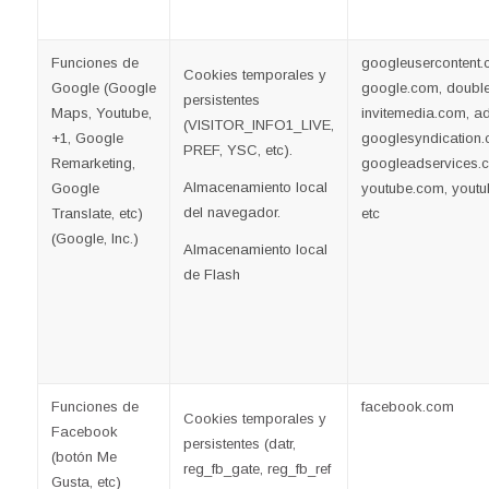
Funciones de
googleusercontent.
Cookies temporales y
Google (Google
google.com, doublec
persistentes
Maps, Youtube,
invitemedia.com, a
(VISITOR_INFO1_LIVE,
+1, Google
googlesyndication.
PREF, YSC, etc).
Remarketing,
googleadservices.
Almacenamiento local
Google
youtube.com, youtu
del navegador.
Translate, etc)
etc
(Google, Inc.)
Almacenamiento local
de Flash
Funciones de
facebook.com
Cookies temporales y
Facebook
persistentes (datr,
(botón Me
reg_fb_gate, reg_fb_ref
Gusta, etc)