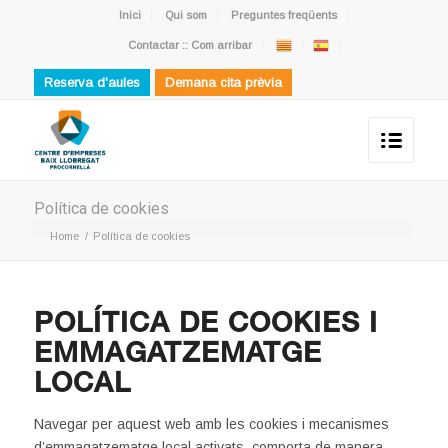
Inici
Qui som
Preguntes freqüents
Contactar :: Com arribar
Reserva d'aules
Demana cita prèvia
Política de cookies
Home
/
Política de cookies
POLÍTICA DE COOKIES I
EMMAGATZEMATGE
LOCAL
Navegar per aquest web amb les cookies i mecanismes
d’emmagatzematge local activats, comporta de manera