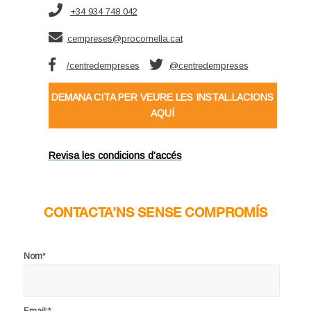
+34 934 748 042
cempreses@procornella.cat
/centredempreses
@centredempreses
DEMANA CITA PER VEURE LES INSTAL.LACIONS
AQUÍ
Revisa les condicions d’accés
CONTACTA’NS SENSE COMPROMÍS
*
Nom
*