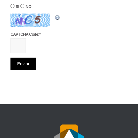
SI
NO
*
CAPTCHA Code: