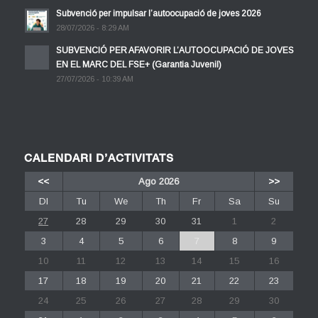
Subvenció per impulsar l’autoocupació de joves 2026
28/07/2026 - 8:29 AM
SUBVENCIÓ PER AFAVORIR L’AUTOOCUPACIÓ DE JOVES
EN EL MARC DEL FSE+ (Garantia Juvenil)
27/07/2026 - 10:39 AM
CALENDARI D’ACTIVITATS
<<
Ago 2026
>>
Dl
Tu
We
Th
Fr
Sa
Su
27
28
29
30
31
1
2
3
4
5
6
7
8
9
10
11
12
13
14
15
16
17
18
19
20
21
22
23
24
25
26
27
28
29
30