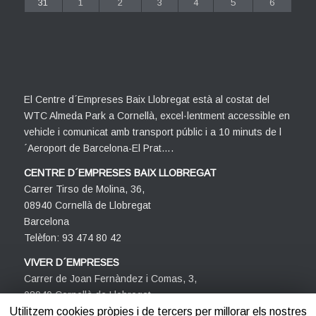
31
1
2
3
4
5
6
El Centre d´Empreses Baix Llobregat està al costat del
WTC Almeda Park a Cornellà, excel·lentment accessible en
vehicle i comunicat amb transport públic i a 10 minuts de l
´Aeroport de Barcelona-El Prat….
CENTRE D´EMPRESES BAIX LLOBREGAT
Carrer Tirso de Molina, 36,
08940 Cornellà de Llobregat
Barcelona
Telèfon: 93 474 80 42
VIVER D´EMPRESES
Carrer de Joan Fernàndez i Comas, 3,
08940 Cornellà de Llobregat
Barcelona
Utilitzem cookies pròpies i de tercers per millorar els nostres