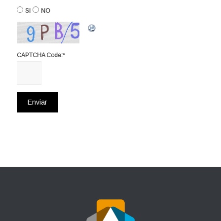
SI
NO
*
CAPTCHA Code: