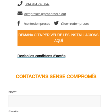
+34 934 748 042
cempreses@procornella.cat
/centredempreses
@centredempreses
DEMANA CITA PER VEURE LES INSTAL.LACIONS
AQUÍ
Revisa les condicions d’accés
CONTACTA’NS SENSE COMPROMÍS
*
Nom
*