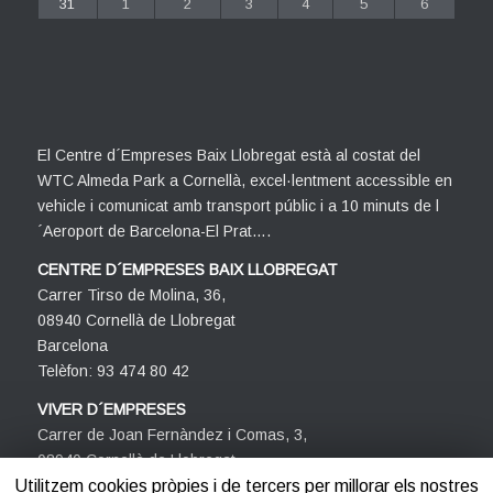
31
1
2
3
4
5
6
El Centre d´Empreses Baix Llobregat està al costat del
WTC Almeda Park a Cornellà, excel·lentment accessible en
vehicle i comunicat amb transport públic i a 10 minuts de l
´Aeroport de Barcelona-El Prat….
CENTRE D´EMPRESES BAIX LLOBREGAT
Carrer Tirso de Molina, 36,
08940 Cornellà de Llobregat
Barcelona
Telèfon: 93 474 80 42
VIVER D´EMPRESES
Carrer de Joan Fernàndez i Comas, 3,
08940 Cornellà de Llobregat
Barcelona
Utilitzem cookies pròpies i de tercers per millorar els nostres