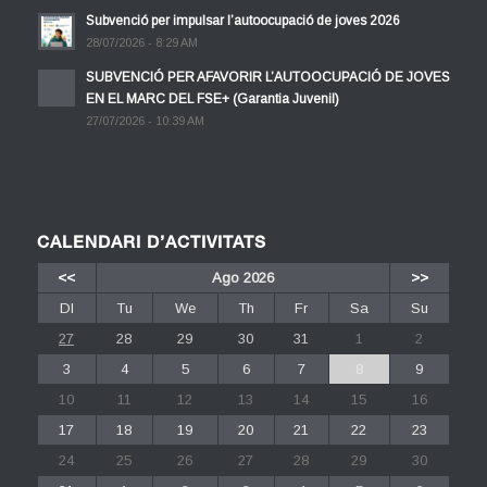
Subvenció per impulsar l’autoocupació de joves 2026
28/07/2026 - 8:29 AM
SUBVENCIÓ PER AFAVORIR L’AUTOOCUPACIÓ DE JOVES
EN EL MARC DEL FSE+ (Garantia Juvenil)
27/07/2026 - 10:39 AM
CALENDARI D’ACTIVITATS
<<
Ago 2026
>>
Dl
Tu
We
Th
Fr
Sa
Su
27
28
29
30
31
1
2
3
4
5
6
7
8
9
10
11
12
13
14
15
16
17
18
19
20
21
22
23
24
25
26
27
28
29
30