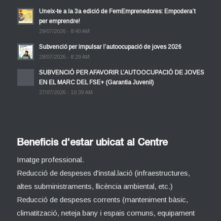
Uneix-te a la 3a edició de FemEmprenedores: Empodera’t
per emprendre!
29/07/2026 - 8:40 AM
Subvenció per impulsar l’autoocupació de joves 2026
28/07/2026 - 8:29 AM
SUBVENCIÓ PER AFAVORIR L’AUTOOCUPACIÓ DE JOVES
EN EL MARC DEL FSE+ (Garantia Juvenil)
27/07/2026 - 10:39 AM
Beneficis d'estar ubicat al Centre
Imatge professional.
Reducció de despeses d'instal.lació (infraestructures,
altes subministraments, llicència ambiental, etc.)
Reducció de despeses corrents (manteniment bàsic,
climatització, neteja bany i espais comuns, equipament