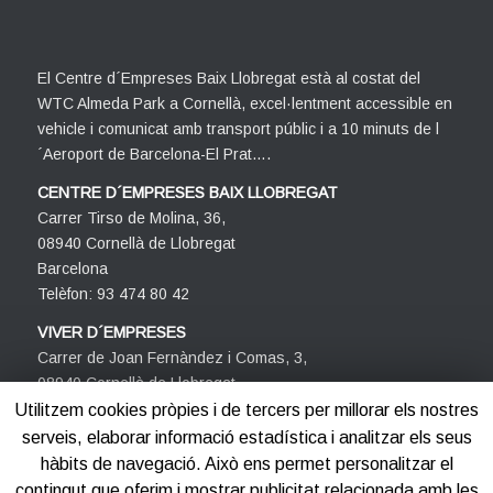
El Centre d´Empreses Baix Llobregat està al costat del
WTC Almeda Park a Cornellà, excel·lentment accessible en
vehicle i comunicat amb transport públic i a 10 minuts de l
´Aeroport de Barcelona-El Prat….
CENTRE D´EMPRESES BAIX LLOBREGAT
Carrer Tirso de Molina, 36,
08940 Cornellà de Llobregat
Barcelona
Telèfon: 93 474 80 42
VIVER D´EMPRESES
Carrer de Joan Fernàndez i Comas, 3,
08940 Cornellà de Llobregat
Barcelona
Utilitzem cookies pròpies i de tercers per millorar els nostres
Telèfon: 93 474 80 42
serveis, elaborar informació estadística i analitzar els seus
hàbits de navegació. Això ens permet personalitzar el
contingut que oferim i mostrar publicitat relacionada amb les