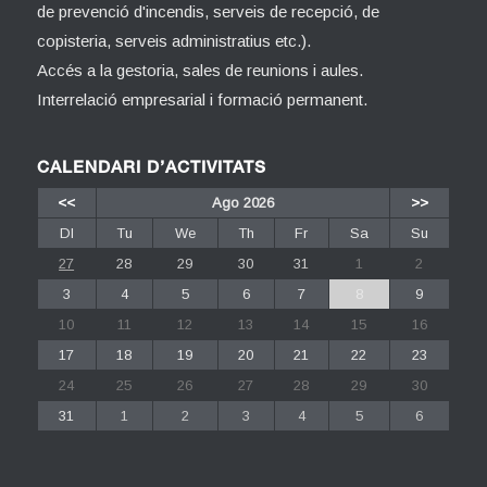
de prevenció d'incendis, serveis de recepció, de
copisteria, serveis administratius etc.).
Accés a la gestoria, sales de reunions i aules.
Interrelació empresarial i formació permanent.
CALENDARI D’ACTIVITATS
<<
Ago 2026
>>
Dl
Tu
We
Th
Fr
Sa
Su
27
28
29
30
31
1
2
3
4
5
6
7
8
9
10
11
12
13
14
15
16
17
18
19
20
21
22
23
24
25
26
27
28
29
30
31
1
2
3
4
5
6