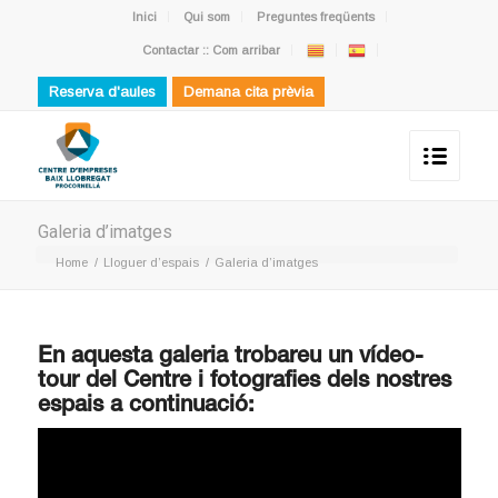
Inici
Qui som
Preguntes freqüents
Contactar :: Com arribar
Reserva d'aules
Demana cita prèvia
Galeria d’imatges
Home
/
Lloguer d’espais
/
Galeria d’imatges
En aquesta galeria trobareu un vídeo-
tour del Centre i fotografies dels nostres
espais a continuació: