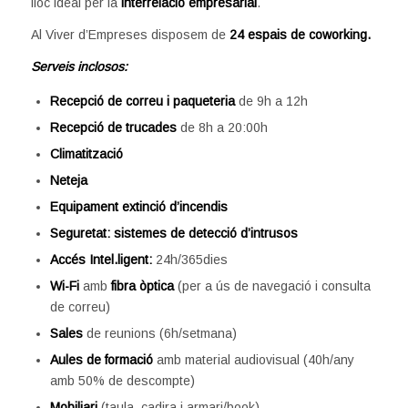
lloc ideal per la
interrelació empresarial
.
Al Viver d’Empreses disposem de
24 espais de coworking.
Serveis inclosos:
Recepció de correu i paqueteria
de 9h a 12h
Recepció de trucades
de 8h a 20:00h
Climatització
Neteja
Equipament extinció d’incendis
Seguretat: sistemes de detecció d’intrusos
Accés Intel.ligent:
24h/365dies
Wi-Fi
amb
fibra òptica
(per a ús de navegació i consulta
de correu)
Sales
de reunions (6h/setmana)
Aules de formació
amb material audiovisual (40h/any
amb 50% de descompte)
Mobiliari
(taula, cadira i armari/book)