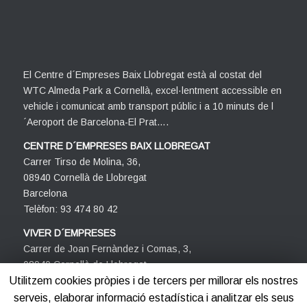
El Centre d´Empreses Baix Llobregat està al costat del
WTC Almeda Park a Cornellà, excel·lentment accessible en
vehicle i comunicat amb transport públic i a 10 minuts de l
´Aeroport de Barcelona-El Prat….
CENTRE D´EMPRESES BAIX LLOBREGAT
Carrer Tirso de Molina, 36,
08940 Cornellà de Llobregat
Barcelona
Telèfon: 93 474 80 42
VIVER D´EMPRESES
Carrer de Joan Fernàndez i Comas, 3,
08940 Cornellà de Llobregat
Barcelona
Utilitzem cookies pròpies i de tercers per millorar els nostres
Telèfon: 93 474 80 42
serveis, elaborar informació estadística i analitzar els seus