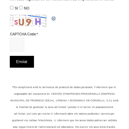
SI
NO
*
CAPTCHA Code:
**En compliment amb la normativa de protecció de dades personals, l’informem que el
responsable del tractament és CENTRE D’EMPRESES-PROCORNELLÀ (EMPRESA
MUNICIPAL DE PROMOCIO SOCIAL, URBANA I ECONOMICA DE CORNELLA, S.A), amb
la finalitat de gestionar la seva sol·licitud i prestar-li el servei i/o assessorament
sol·licitat, així com per enviar-li informació sobre els nostres productes i serveis per
qualsevol via inclosa l’electrònica. Li informem que les seves dades podran ser cedides
sota requeriment de l’administració col·laboradora. Pot exercir els seus drets d’accés,