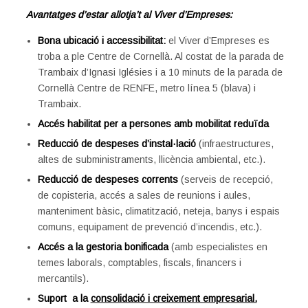
Avantatges d’estar allotja’t al Viver d’Empreses:
Bona ubicació i accessibilitat:
el Viver d’Empreses es
troba a ple Centre de Cornellà. Al costat de la parada de
Trambaix d’Ignasi Iglésies i a 10 minuts de la parada de
Cornellà Centre de RENFE, metro línea 5 (blava) i
Trambaix.
Accés habilitat per a persones amb mobilitat reduïda
Reducció de despeses d’instal·lació
(infraestructures,
altes de subministraments, llicència ambiental, etc.).
Reducció de despeses corrents
(serveis de recepció,
de copisteria, accés a sales de reunions i aules,
manteniment bàsic, climatització, neteja, banys i espais
comuns, equipament de prevenció d’incendis, etc.).
Accés a la gestoria bonificada
(amb especialistes en
temes laborals, comptables, fiscals, financers i
mercantils).
Suport a la
consolidació i creixement empresarial.