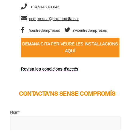
+34 934 748 042
cempreses@procornella.cat
/centredempreses
@centredempreses
DEMANA CITA PER VEURE LES INSTAL.LACIONS
AQUÍ
Revisa les condicions d’accés
CONTACTA’NS SENSE COMPROMÍS
*
Nom