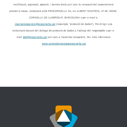
rectificació, supressió, oposició, i demés drets així com la revocació del consentiment
prestat si escau, contactant amb PROCORNELLA SA, en ALBERT EINSTEIN, 47-49, 08940,
CORNELLÀ DE LLOBREGAT, BARCELONA o per e-mail a
inscripcionscentre@procornella.cat
(Assumpte “protecció de dades”). Pot dirigir una
reclamació davant del delegat de protecció de dades a l’adreça del responsable o per e-
mail
dpd@procornella.cat
així com a l’autoritat competent. Per més informació
www.centredempresesprocornella.cat