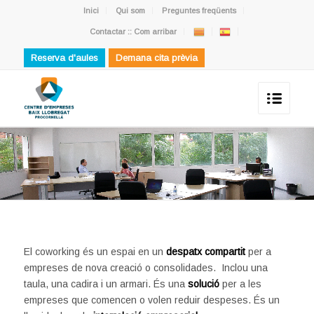
Inici
Qui som
Preguntes freqüents
Contactar :: Com arribar
Reserva d'aules
Demana cita prèvia
Necessites un despatx per a
4 persones o més ?
Al Viver d’Empreses disposem de 15 espais de coworking.
El coworking és un espai en un
despatx compartit
per a
empreses de nova creació o consolidades. Inclou una
taula, una cadira i un armari. És una
solució
per a les
empreses que comencen o volen reduir despeses. És un