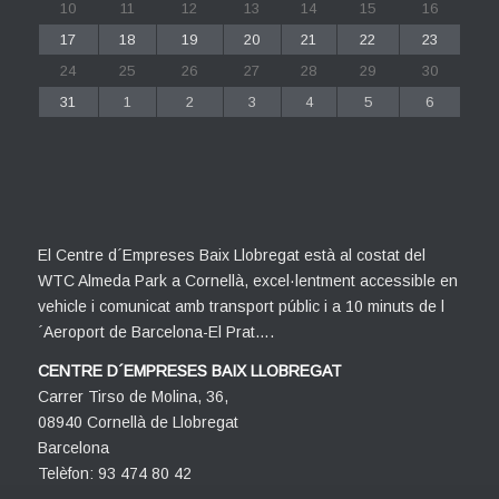
10
11
12
13
14
15
16
17
18
19
20
21
22
23
24
25
26
27
28
29
30
31
1
2
3
4
5
6
El Centre d´Empreses Baix Llobregat està al costat del
WTC Almeda Park a Cornellà, excel·lentment accessible en
vehicle i comunicat amb transport públic i a 10 minuts de l
´Aeroport de Barcelona-El Prat….
CENTRE D´EMPRESES BAIX LLOBREGAT
Carrer Tirso de Molina, 36,
08940 Cornellà de Llobregat
Barcelona
Telèfon: 93 474 80 42