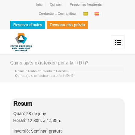
Inici
Qui som
Preguntes freqüents
Contactar :: Com arribar
Reserva d'aules
Demana cita prèvia
Quins ajuts existeixen per a la I+D+i?
Home
/
Esdeveniments
/
Events
/
Quins ajuts existeixen per a la I+D+i?
Resum
Quan:
28 de juny
Horari:
12:30h. a 14:45h.
Inversió:
Seminari gratuït