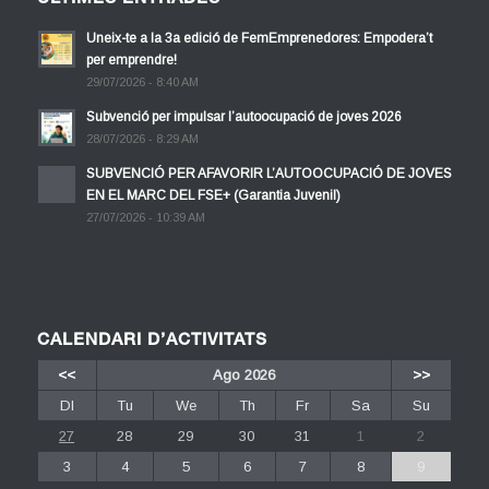
Uneix-te a la 3a edició de FemEmprenedores: Empodera’t
per emprendre!
29/07/2026 - 8:40 AM
Subvenció per impulsar l’autoocupació de joves 2026
28/07/2026 - 8:29 AM
SUBVENCIÓ PER AFAVORIR L’AUTOOCUPACIÓ DE JOVES
EN EL MARC DEL FSE+ (Garantia Juvenil)
27/07/2026 - 10:39 AM
CALENDARI D’ACTIVITATS
<<
Ago 2026
>>
Dl
Tu
We
Th
Fr
Sa
Su
27
28
29
30
31
1
2
3
4
5
6
7
8
9