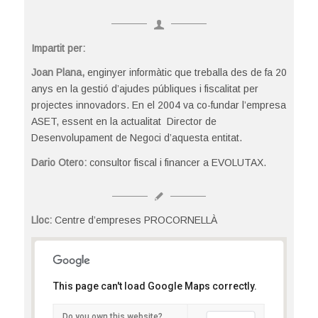
Impartit per:
Joan Plana,
enginyer informàtic que treballa des de fa 20
anys en la gestió d’ajudes públiques i fiscalitat per
projectes innovadors. En el 2004 va co-fundar l’empresa
ASET, essent en la actualitat Director de
Desenvolupament de Negoci d’aquesta entitat.
Dario Otero:
consultor fiscal i financer a EVOLUTAX.
Lloc:
Centre d’empreses PROCORNELLÀ
Centre d’empreses PROCORNELLÀ
This page can't load Google Maps correctly.
Tirso de Molina, 36 - Cornellà del Llobregat
Detalls
Do you own this website?