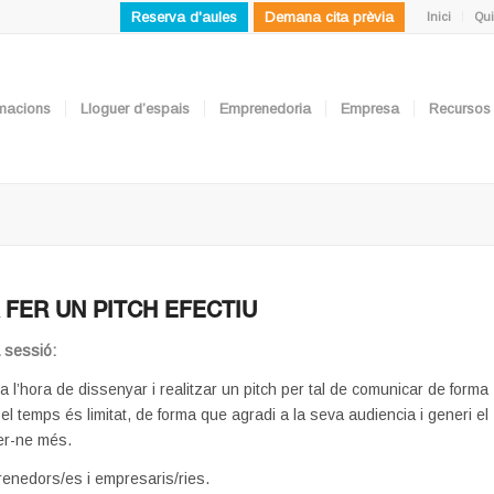
Reserva d'aules
Demana cita prèvia
Inici
Qui
ormacions
Lloguer d’espais
Emprenedoria
Empresa
Recursos
 FER UN PITCH EFECTIU
a sessió:
a l’hora de dissenyar i realitzar un pitch per tal de comunicar de forma
el temps és limitat, de forma que agradi a la seva audiencia i generi el
er-ne més.
enedors/es i empresaris/ries.