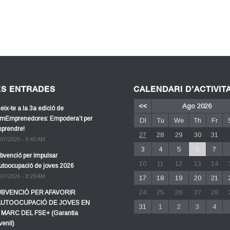
ES ENTRADES
CALENDARI D’ACTIVIT
<<
Ago 2026
eix-te a la 3a edició de
mEmprenedores: Empodera’t per
Dl
Tu
We
Th
Fr
prendre!
27
28
29
30
31
/07/2026 - 8:40 AM
3
4
5
6
7
bvenció per impulsar
10
11
12
13
14
autoocupació de joves 2026
/07/2026 - 8:29 AM
17
18
19
20
21
24
25
26
27
28
BVENCIÓ PER AFAVORIR
AUTOOCUPACIÓ DE JOVES EN
31
1
2
3
4
 MARC DEL FSE+ (Garantia
venil)