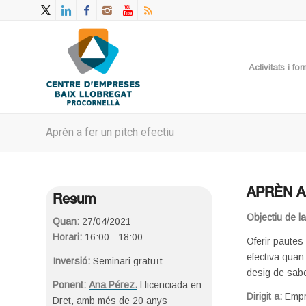
Activitats i f
Aprèn a fer un pitch efectiu
APRÈN A
Resum
Objectiu de l
Quan:
27/04/2021
Horari:
16:00 - 18:00
Oferir pautes 
efectiva quan 
Inversió:
Seminari gratuït
desig de sab
Ponent:
Ana Pérez.
Llicenciada en
Dirigit a:
Empr
Dret, amb més de 20 anys