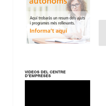
Re
pr
VIDEOS DEL CENTRE
D’EMPRESES