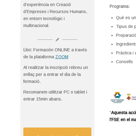
d’experiència en Creació
Programa:
d’Empreses i Recursos Humans,
Què es un
en entorn tecnològic i
multinacional.
Tipus de p
Preparació
Ingredient
Lloc:
Formación ONLINE a través
Pràctica i
de la plataforma
ZOOM
Consells
Al realitzar la inscripció rebreu un
enllaç per a entrar el dia de la
formació.
Recomanem utilitzar PC o tablet i
entrar 15min abans.
“
Aquesta acci
l’FSE en el m