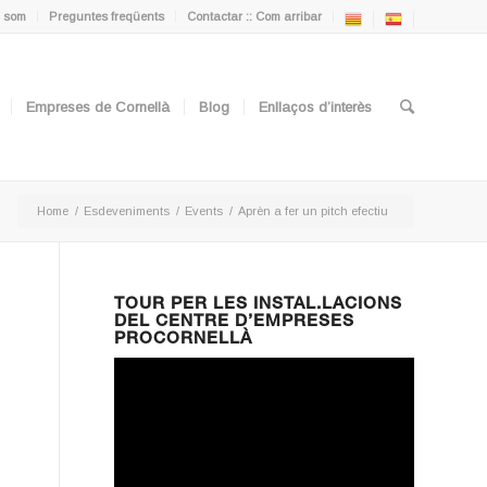
 som
Preguntes freqüents
Contactar :: Com arribar
Empreses de Cornellà
Blog
Enllaços d’interès
Home
/
Esdeveniments
/
Events
/
Aprèn a fer un pitch efectiu
TOUR PER LES INSTAL.LACIONS
DEL CENTRE D’EMPRESES
PROCORNELLÀ