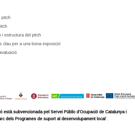
 pitch
itch
 i estructura del pitch
s clau per a una bona exposició
 avaluació
ó està subvencionada pel Servei Públic d’Ocupació de Catalunya i
arc dels Programes de suport al desenvolupament local
”.