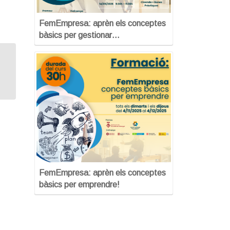
FemEmpresa: aprèn els conceptes
bàsics per gestionar…
CLAUSURA CURS DE 50H:
CONVERTEIX LA TEVA IDEA EN
UNA STARTUP
FemEmpresa: aprèn els conceptes
bàsics per emprendre!