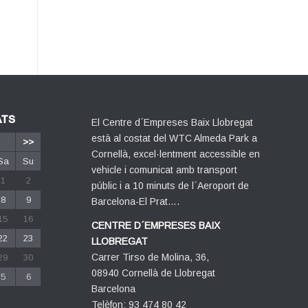
ATS
El Centre d´Empreses Baix Llobregat
està al costat del WTC Almeda Park a
>>
Cornellà, excel·lentment accessible en
Sa
Su
vehicle i comunicat amb transport
1
2
públic i a 10 minuts de l´Aeroport de
8
9
Barcelona-El Prat….
15
16
CENTRE D´EMPRESES BAIX
22
23
LLOBREGAT
Carrer Tirso de Molina, 36,
29
30
08940 Cornellà de Llobregat
5
6
Barcelona
Telèfon: 93 474 80 42