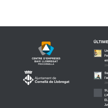
ÚLTIM
Un
Fe
em
29
Su
l’
28
SU
L’
EL
Ju