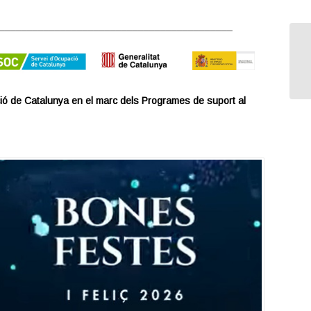
__________________________________________
De
ci
ió de Catalunya en el marc dels Programes de suport al