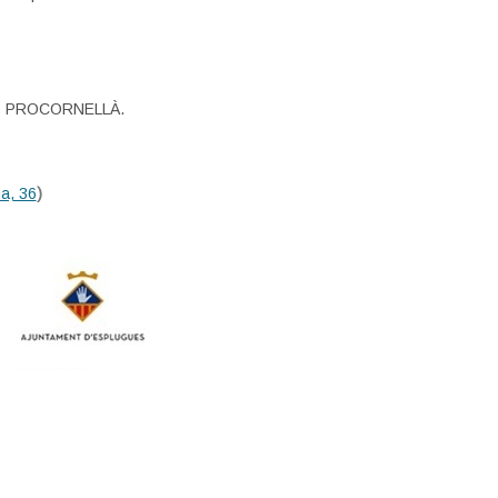
eses PROCORNELLÀ.
na, 36
)