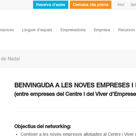
Reserva d'aules
Demana cita prèvia
Inici
Qui
ormacions
Lloguer d’espais
Emprenedoria
Empresa
Recursos
 de Nadal
BENVINGUDA A LES NOVES EMPRESES I 
(entre empreses del Centre i del Viver d’Emp
Objectius del networking:
Conèixer a les noves empreses allotjades al Centre i Vi