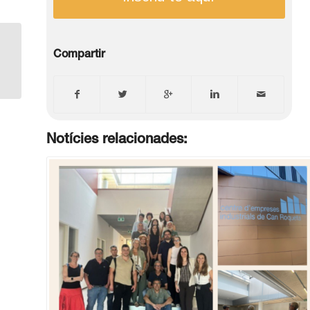
Benvinguda a les noves empreses
Compartir
allotjades
Notícies relacionades: