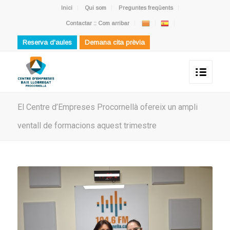
Inici
Qui som
Preguntes freqüents
Contactar :: Com arribar
Reserva d'aules
Demana cita prèvia
El Centre d’Empreses Procornellà ofereix un ampli
ventall de formacions aquest trimestre