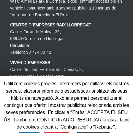
WTC Almeda Park a Cornellà, excel·lentment accessible en
vehicle i comunicat amb transport públic i a 10 minuts de l
´Aeroport de Barcelona-El Prat….
CENTRE D´EMPRESES BAIX LLOBREGAT
Carrer Tirso de Molina, 36,
08940 Cornellà de Llobregat
Barcelona
Telèfon: 93 474 80 42
VIVER D´EMPRESES
Carrer de Joan Fernàndez i Comas, 3,
08940 Cornellà de Llobregat
Barcelona
Utilitzem cookies pròpies i de tercers per millorar els nostres
Telèfon: 93 474 80 42
serveis, elaborar informació estadística i analitzar els seus
hàbits de navegació. Això ens permet personalitzar el
contingut que oferim i mostrar publicitat relacionada amb les
seves preferències. En clicar a "Entès" ACCEPTA EL SEU
ÚS. També pot CONFIGURAR O REBUTJAR la instal·lació
de cookies clicant a "Configuració" o "Rebutjar".
©2012-2025
Centre d'Empreses PROCORNELLÀ