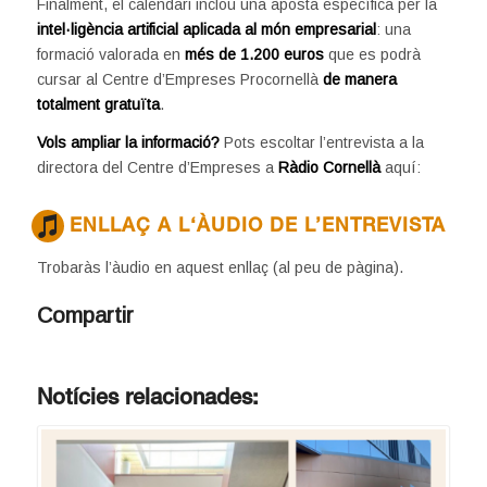
Finalment, el calendari inclou una aposta específica per la
intel·ligència artificial aplicada al món empresarial
: una
formació valorada en
més de 1.200 euros
que es podrà
cursar al Centre d’Empreses Procornellà
de manera
totalment gratuïta
.
Vols ampliar la informació?
Pots escoltar l’entrevista a la
directora del Centre d’Empreses a
Ràdio Cornellà
aquí:
ENLLAÇ A L‘ÀUDIO DE L’ENTREVISTA
Trobaràs l’àudio en aquest enllaç (al peu de pàgina).
Compartir
Notícies relacionades: