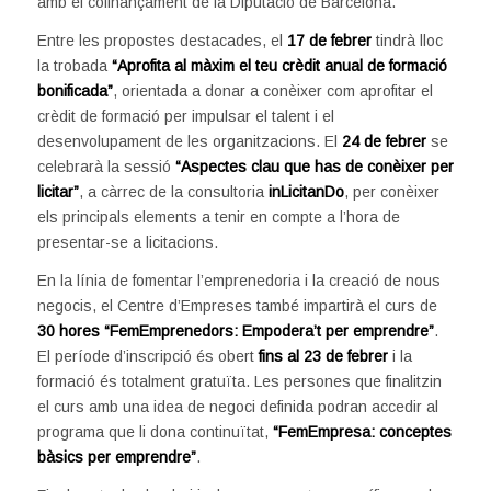
amb el cofinançament de la Diputació de Barcelona.
Entre les propostes destacades, el
17 de febrer
tindrà lloc
la trobada
“Aprofita al màxim el teu crèdit anual de formació
bonificada”
, orientada a donar a conèixer com aprofitar el
crèdit de formació per impulsar el talent i el
desenvolupament de les organitzacions. El
24 de febrer
se
celebrarà la sessió
“Aspectes clau que has de conèixer per
licitar”
, a càrrec de la consultoria
inLicitanDo
, per conèixer
els principals elements a tenir en compte a l’hora de
presentar-se a licitacions.
En la línia de fomentar l’emprenedoria i la creació de nous
negocis, el Centre d’Empreses també impartirà el curs de
30 hores “FemEmprenedors: Empodera’t per emprendre”
.
El període d’inscripció és obert
fins al 23 de febrer
i la
formació és totalment gratuïta. Les persones que finalitzin
el curs amb una idea de negoci definida podran accedir al
programa que li dona continuïtat,
“FemEmpresa: conceptes
bàsics per emprendre”
.