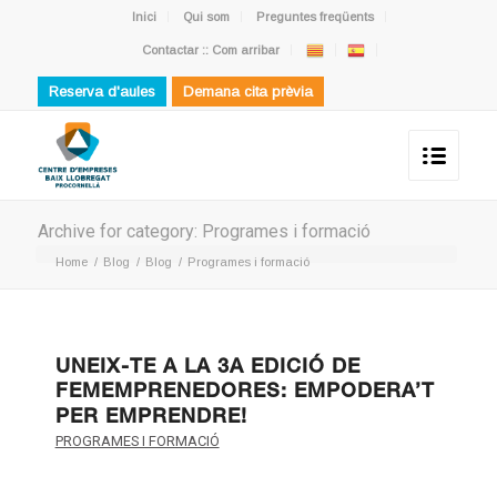
Inici
Qui som
Preguntes freqüents
Contactar :: Com arribar
Reserva d'aules
Demana cita prèvia
Archive for category: Programes i formació
Home
/
Blog
/
Blog
/
Programes i formació
UNEIX-TE A LA 3A EDICIÓ DE
FEMEMPRENEDORES: EMPODERA’T
PER EMPRENDRE!
PROGRAMES I FORMACIÓ