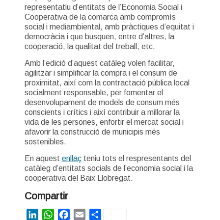
representatiu d’entitats de l’Economia Social i
Cooperativa de la comarca amb compromís
social i mediambiental, amb pràctiques d’equitat i
democràcia i que busquen, entre d’altres, la
cooperació, la qualitat del treball, etc.
Amb l’edició d’aquest catàleg volen facilitar,
agilitzar i simplificar la compra i el consum de
proximitat, així com la contractació pública local
socialment responsable, per fomentar el
desenvolupament de models de consum més
conscients i crítics i així contribuir a millorar la
vida de les persones, enfortir el mercat social i
afavorir la construcció de municipis més
sostenibles.
En aquest
enllaç
teniu tots el respresentants del
catàleg d’entitats socials de l’economia social i la
cooperativa del Baix Llobregat.
Compartir
LinkedIn
WhatsApp
Facebook
Email
Share