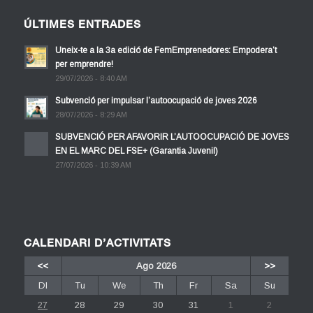
ÚLTIMES ENTRADES
Uneix-te a la 3a edició de FemEmprenedores: Empodera’t
per emprendre!
29/07/2026 - 8:40 AM
Subvenció per impulsar l’autoocupació de joves 2026
28/07/2026 - 8:29 AM
SUBVENCIÓ PER AFAVORIR L’AUTOOCUPACIÓ DE JOVES
EN EL MARC DEL FSE+ (Garantia Juvenil)
27/07/2026 - 10:39 AM
CALENDARI D’ACTIVITATS
<<
Ago 2026
>>
Dl
Tu
We
Th
Fr
Sa
Su
27
28
29
30
31
1
2