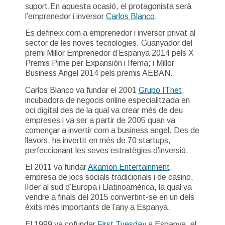
suport.En aquesta ocasió, el protagonista serà
l’emprenedor i inversor
Carlos Blanco
.
Es defineix com a emprenedor i inversor privat al
sector de les noves tecnologies. Guanyador del
premi Millor Emprenedor d’Espanya 2014 pels X
Premis Pime per Expansión i Ifema; i Millor
Business Angel 2014 pels premis AEBAN.
Carlos Blanco va fundar el 2001
Grupo ITnet
,
incubadora de negocis online especialitzada en
oci digital des de la qual va crear més de deu
empreses i va ser a partir de 2005 quan va
començar a invertir com a business angel. Des de
llavors, ha invertit en més de 70 startups,
perfeccionant les seves estratègies d’inversió.
El 2011 va fundar
Akamon Entertainment
,
empresa de jocs socials tradicionals i de casino,
líder al sud d’Europa i Llatinoamèrica, la qual va
vendre a finals del 2015 convertint-se en un dels
èxits més importants de l’any a Espanya.
El 1999 va cofundar
First Tuesday
a Espanya, el