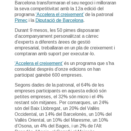
Barcelona transformaran el seu negoci i milloraran
la seva competitivitat amb la 12a edició del
programa
‘Accelera el creixement’
de la patronal
Pimec
i la
Diputació de Barcelona
.
Durant 9 mesos, les 50 pimes disposaran
d’acompanyament personalitzat a càrrec
d’experts a diferents àrees de gestió
empresarial, treballaran en un pla de creixement i
comptaran amb suport per executar-lo.
‘Accelera el creixement’
és un programa que s’ha
consolidat després d’onze edicions on han
participat gairebé 600 empreses.
Segons dades de la patronal, el 64% de les
empreses participants en aquesta edició són
petites empreses, el 32% són micro i el 4%
restant són mitjanes. Per comarques, un 24%
són del Baix Llobregat, un 20% del Vallès
Occidental, un 14% del Barcelonès, un 10% del
Vallès Oriental, un 10% del Maresme, un 10%
d’Osona, un 4% del Bages, i un 2% de l’Alt