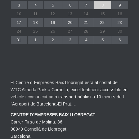
3
4
5
6
7
8
9
10
11
12
13
14
15
16
17
18
19
20
21
22
23
24
25
26
27
28
29
30
31
1
2
3
4
5
6
El Centre d´Empreses Baix Llobregat està al costat del
WTC Almeda Park a Cornellà, excel·lentment accessible en
vehicle i comunicat amb transport públic i a 10 minuts de l
´Aeroport de Barcelona-El Prat….
CENTRE D´EMPRESES BAIX LLOBREGAT
Carrer Tirso de Molina, 36,
08940 Cornellà de Llobregat
Barcelona