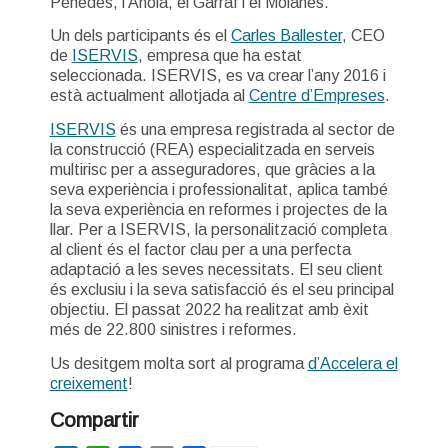
Penedès, l’Anoia, el Garraf i el Moianès.
Un dels participants és el
Carles Ballester
, CEO
de
ISERVIS
, empresa que ha estat
seleccionada. ISERVIS, es va crear l’any 2016 i
està actualment allotjada al
Centre d’Empreses
.
ISERVIS
és una empresa registrada al sector de
la construcció (REA) especialitzada en serveis
multirisc per a asseguradores, que gràcies a la
seva experiència i professionalitat, aplica també
la seva experiència en reformes i projectes de la
llar. Per a ISERVIS, la personalització completa
al client és el factor clau per a una perfecta
adaptació a les seves necessitats. El seu client
és exclusiu i la seva satisfacció és el seu principal
objectiu. El passat 2022 ha realitzat amb èxit
més de 22.800 sinistres i reformes.
Us desitgem molta sort al programa
d’Accelera el
creixement
!
Compartir