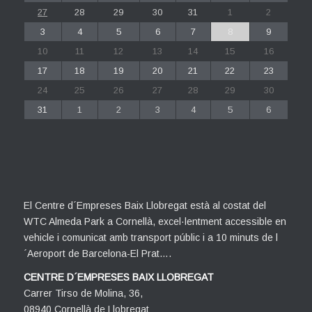
27
28
29
30
31
1
2
3
4
5
6
7
8
9
10
11
12
13
14
15
16
17
18
19
20
21
22
23
24
25
26
27
28
29
30
31
1
2
3
4
5
6
El Centre d´Empreses Baix Llobregat està al costat del
WTC Almeda Park a Cornellà, excel·lentment accessible en
vehicle i comunicat amb transport públic i a 10 minuts de l
´Aeroport de Barcelona-El Prat….
CENTRE D´EMPRESES BAIX LLOBREGAT
Carrer Tirso de Molina, 36,
08940 Cornellà de Llobregat