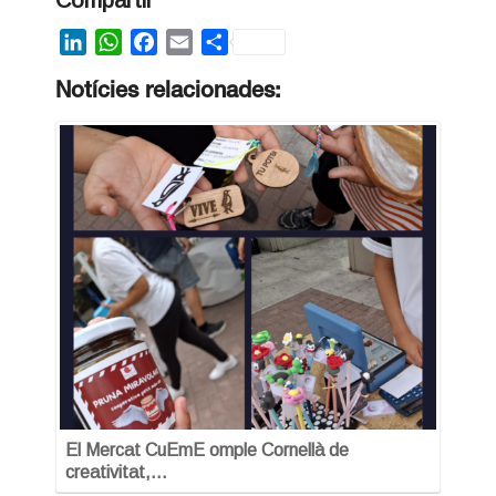
Compartir
LinkedIn
WhatsApp
Facebook
Email
Share
Notícies relacionades:
El Mercat CuEmE omple Cornellà de
creativitat,…