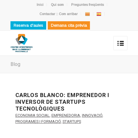
Inici
Qui som
Preguntes freqüents
Contactar :: Com arribar
Reserva d'aules
Demana cita prèvia
Blog
CARLOS BLANCO: EMPRENEDOR I
INVERSOR DE STARTUPS
TECNOLÒGIQUES
ECONOMIA SOCIAL
,
EMPRENEDORIA
,
INNOVACIÓ
,
PROGRAMES I FORMACIÓ
,
STARTUPS