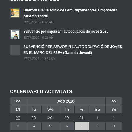
Uneix-te a la 3a edició de FemEmprenedores: Empodera’t
per emprendre!
29/07/2026 - 8:40 AM
Subvenció per impulsar l’autoocupació de joves 2026
28/07/2026 - 8:29 AM
SUBVENCIÓ PER AFAVORIR L’AUTOOCUPACIÓ DE JOVES
EN EL MARC DEL FSE+ (Garantia Juvenil)
27/07/2026 - 10:39 AM
CALENDARI D’ACTIVITATS
<<
Ago 2026
>>
Dl
Tu
We
Th
Fr
Sa
Su
27
28
29
30
31
1
2
3
4
5
6
7
8
9