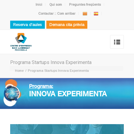
Inici
Qui som
Preguntes freqüents
Contactar :: Com arribar
Reserva d'aules
Demana cita prèvia
Programa Startups Innova Experimenta
Home
/
Programa Startups Innova Experimenta
Programa:
INNOVA EXPERIMENTA