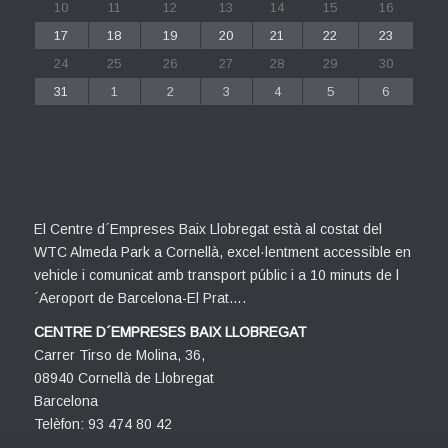
10
11
12
13
14
15
16
17
18
19
20
21
22
23
24
25
26
27
28
29
30
31
1
2
3
4
5
6
El Centre d´Empreses Baix Llobregat està al costat del
WTC Almeda Park a Cornellà, excel·lentment accessible en
vehicle i comunicat amb transport públic i a 10 minuts de l
´Aeroport de Barcelona-El Prat….
CENTRE D´EMPRESES BAIX LLOBREGAT
Carrer Tirso de Molina, 36,
08940 Cornellà de Llobregat
Barcelona
Telèfon: 93 474 80 42