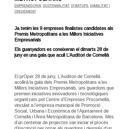
EMPRENEDORIA
,
SOSTENIBILITAT
,
STARTUPS
,
VIABILITAT I
CREIXEMENT
Ja tenim les 9 empreses finalistes candidates als
Premis Metropolitans a les Millors Iniciatives
Empresarials
Els guanyadors es coneixeran el dimarts 28 de
juny en una gala que acull L’Auditori de Cornellà
El prOper 28 de juny, L’Auditori de Cornellà
acollirà la gala dels Premis Metropolitans a les
Millors Iniciatives Empresarials, uns guardons que
premien iniciatives innovadores i tecnològiques
organitzats pel Centre d’Empreses Procornellà,
vinculat a l’empresa municipal de Promoció
Social, Urbana i Econòmica de l’Ajuntament de
Cornellà i l’Àrea Metropolitana de Barcelona. Més
d’un centenar de projectes van iniciar el procés
d’inscripció per optar als guardons i després d’un