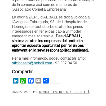
de la comarca així com de membres de
l’Associació Cornellà Empresarial.
La oficina ZERO d’AEBALL es troba ubicada a
l’Avinguda Fabregada, 93, de L’Hospitalet de
Llobregat i estarà oberta a totes les pimes
interessades en fer el pas cap a un model
energètic més sostenible.
Des d’AEBALL,
s’anima a totes les empreses del territori a
aprofitar aquesta oportunitat per fer un pas
endavant en la seva responsabilitat ambiental.
Per a més informació, podeu contactar amb:
oficinazero@aeball.com
· 93 337 04 50
Compartir
LinkedIn
WhatsApp
Facebook
Email
Share
04/03/2025
/
PER
CENTRE D'EMPRESES PROCORNELLÀ