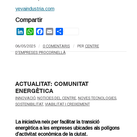
yevaindustria.com
Compartir
LinkedIn
WhatsApp
Facebook
Email
Share
06/05/2025
/
0 COMENTARIS
/
PER
CENTRE
D'EMPRESES PROCORNELLÀ
ACTUALITAT: COMUNITAT
ENERGÈTICA
INNOVACIÓ
,
NOTICIES DEL CENTRE
,
NOVES TECNOLOGIES
,
SOSTENIBILITAT
,
VIABILITAT I CREIXEMENT
La iniciativa neix per facilitar la transició
energètica a les empreses ubicades als polígons
d’activitat econòmica de la ciutat.