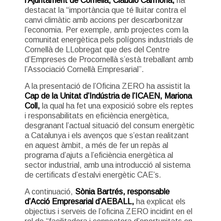
l’Ajuntament de Cornellà, Claudio Carmona,
ha
destacat la “importància que té lluitar contra el
canvi climàtic amb accions per descarbonitzar
l’economia. Per exemple, amb projectes com la
comunitat energètica pels polígons industrials de
Cornellà de LLobregat que des del Centre
d’Empreses de Procornellà s’està treballant amb
l’Associació Cornellà Empresarial”.
A la presentació de l’Oficina ZERO ha assistit la
Cap de la Unitat d’Indústria de l’ICAEN, Mariona
Coll,
la qual ha fet una exposició sobre els reptes
i responsabilitats en eficiència energètica,
desgranant l’actual situació del consum energètic
a Catalunya i els avenços que s’estan realitzant
en aquest àmbit, a més de fer un repàs al
programa d’ajuts a l’eficiència energètica al
sector industrial, amb una introducció al sistema
de certificats d’estalvi energètic CAE’s.
A continuació,
Sònia Bartrés, responsable
d’Acció Empresarial d’AEBALL,
ha explicat els
objectius i serveis de l’oficina ZERO incidint en el