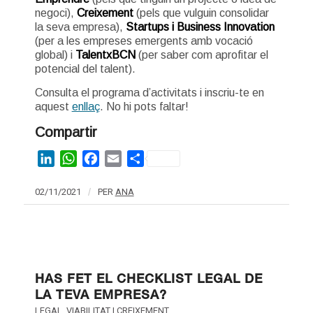
negoci),
Creixement
(pels que vulguin consolidar
la seva empresa),
Startups i Business Innovation
(per a les empreses emergents amb vocació
global) i
TalentxBCN
(per saber com aprofitar el
potencial del talent).
Consulta el programa d’activitats i inscriu-te en
aquest
enllaç
. No hi pots faltar!
Compartir
LinkedIn
WhatsApp
Facebook
Email
Share
02/11/2021
/
PER
ANA
HAS FET EL CHECKLIST LEGAL DE
LA TEVA EMPRESA?
LEGAL
,
VIABILITAT I CREIXEMENT