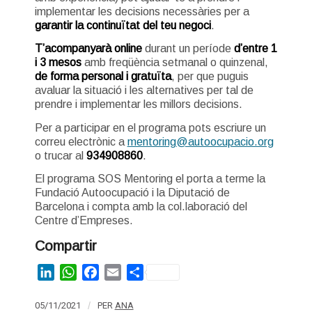
implementar les decisions necessàries per a
garantir la continuïtat del teu negoci
.
T’acompanyarà online
durant un període
d’entre 1
i 3 mesos
amb freqüència setmanal o quinzenal,
de forma personal i gratuïta
, per que puguis
avaluar la situació i les alternatives per tal de
prendre i implementar les millors decisions.
Per a participar en el programa pots escriure un
correu electrònic a
mentoring@autoocupacio.org
o trucar al
934908860
.
El programa SOS Mentoring el porta a terme la
Fundació Autoocupació i la Diputació de
Barcelona i compta amb la col.laboració del
Centre d’Empreses.
Compartir
LinkedIn
WhatsApp
Facebook
Email
Share
05/11/2021
/
PER
ANA