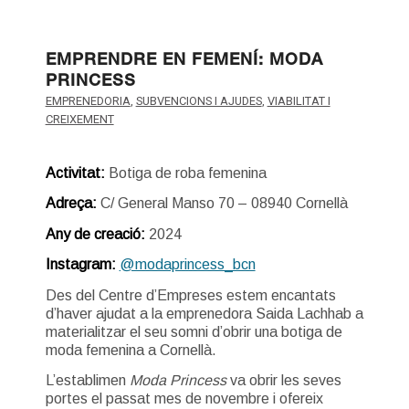
EMPRENDRE EN FEMENÍ: MODA
PRINCESS
EMPRENEDORIA
,
SUBVENCIONS I AJUDES
,
VIABILITAT I
CREIXEMENT
Activitat:
Botiga de roba femenina
Adreça:
C/ General Manso 70 – 08940 Cornellà
Any de creació:
2024
Instagram:
@modaprincess_bcn
Des del Centre d’Empreses estem encantats
d’haver ajudat a la emprenedora Saida Lachhab a
materialitzar el seu somni d’obrir una botiga de
moda femenina a Cornellà.
L’establimen
Moda Princess
va obrir les seves
portes el passat mes de novembre i ofereix