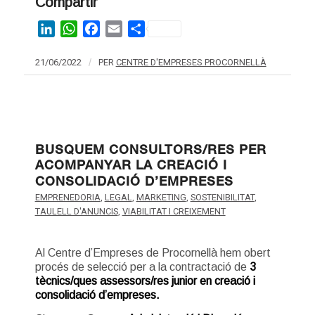
Compartir
LinkedIn
WhatsApp
Facebook
Email
Share
21/06/2022
/
PER
CENTRE D'EMPRESES PROCORNELLÀ
BUSQUEM CONSULTORS/RES PER
ACOMPANYAR LA CREACIÓ I
CONSOLIDACIÓ D’EMPRESES
EMPRENEDORIA
,
LEGAL
,
MARKETING
,
SOSTENIBILITAT
,
TAULELL D'ANUNCIS
,
VIABILITAT I CREIXEMENT
Al Centre d’Empreses de Procornellà hem obert
procés de selecció per a la contractació de
3
tècnics/ques assessors/res junior en creació i
consolidació d’empreses.