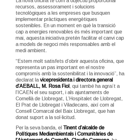
La nova oficina té com a objectiu proporcionar
recursos, assessorament i solucions
tecnològiques a les empreses que busquen
implementar pràctiques energètiques
sostenibles. En un moment en què la transició
cap a energies renovables és més important que
mai, aquesta iniciativa pretén facilitar el canvi cap
a models de negoci més responsables amb el
medi ambient.
“Estem molt satisfets d’obrir aquesta oficina, que
representa un pas important en el nostre
compromís amb la sostenibilitat i la innovació”, ha
declarat la
vicepresidenta i directora general
d’AEBALL, M. Rosa Fiol
, qui també ha agraït a
l’ICAEN el seu suport, i als ajuntaments de
Cornellà de Llobregat, L’Hospitalet de Llobregat,
El Prat de Llobregat i Viladecans, així com al
Consell Comarcal del Baix Llobregat, que han
donat suport a la sol·licitud.
Per la seva banda, el
Tinent d’alcalde de
Polítiques Mediambientals i Comunitàries de