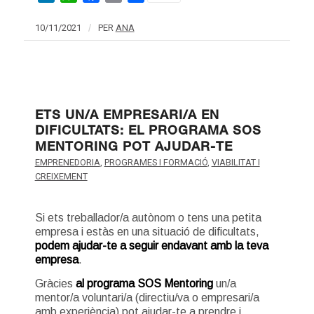
10/11/2021
/
PER
ANA
ETS UN/A EMPRESARI/A EN
DIFICULTATS: EL PROGRAMA SOS
MENTORING POT AJUDAR-TE
EMPRENEDORIA
,
PROGRAMES I FORMACIÓ
,
VIABILITAT I
CREIXEMENT
Si ets treballador/a autònom o tens una petita
empresa i estàs en una situació de dificultats,
podem ajudar-te a seguir endavant amb la teva
empresa
.
Gràcies
al programa SOS Mentoring
un/a
mentor/a voluntari/a (directiu/va o empresari/a
amb experiència) pot ajudar-te a prendre i