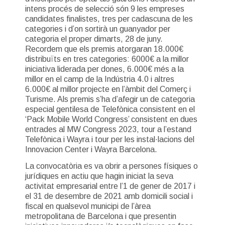
intens procés de selecció són 9 les empreses
candidates finalistes, tres per cadascuna de les
categories i d’on sortirà un guanyador per
categoria el proper dimarts, 28 de juny.
Recordem que els premis atorgaran 18.000€
distribuïts en tres categories: 6000€ a la millor
iniciativa liderada per dones, 6.000€ més a la
millor en el camp de la Indústria 4.0 i altres
6.000€ al millor projecte en l’àmbit del Comerç i
Turisme. Als premis s’ha d’afegir un de categoria
especial gentilesa de Telefònica consistent en el
‘Pack Mobile World Congress’ consistent en dues
entrades al MW Congress 2023, tour a l’estand
Telefònica i Wayra i tour per les instal·lacions del
Innovacion Center i Wayra Barcelona.
La convocatòria es va obrir a persones físiques o
jurídiques en actiu que hagin iniciat la seva
activitat empresarial entre l’1 de gener de 2017 i
el 31 de desembre de 2021 amb domicili social i
fiscal en qualsevol municipi de l’àrea
metropolitana de Barcelona i que presentin