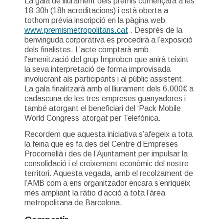
La gala de lliurament dels premis començarà a les
18:30h (18h acreditacions) i està oberta a
tothom prèvia inscripció en la pàgina web
www.premismetropolitans.cat
. Després de la
benvinguda corporativa es procedirà a l’exposició
dels finalistes. L’acte comptarà amb
l’amenització del grup Improbcn que anirà teixint
la seva interpretació de forma improvisada
involucrant als participants i al públic assistent.
La gala finalitzarà amb el lliurament dels 6.000€ a
cadascuna de les tres empreses guanyadores i
també atorgant el beneficiari del ‘Pack Mobile
World Congress’ atorgat per Telefònica.
Recordem que aquesta iniciativa s’afegeix a tota
la feina que es fa des del Centre d’Empreses
Procornellà i des de l’Ajuntament per impulsar la
consolidació i el creixement econòmic del nostre
territori. Aquesta vegada, amb el recolzament de
l’AMB com a ens organitzador encara s’enriqueix
més ampliant la ràtio d’acció a tota l’àrea
metropolitana de Barcelona.