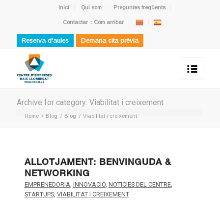
Inici
Qui som
Preguntes freqüents
Contactar :: Com arribar
Reserva d'aules
Demana cita prèvia
Archive for category: Viabilitat i creixement
Home
/
Blog
/
Blog
/
Viabilitat i creixement
ALLOTJAMENT: BENVINGUDA &
NETWORKING
EMPRENEDORIA
,
INNOVACIÓ
,
NOTICIES DEL CENTRE
,
STARTUPS
,
VIABILITAT I CREIXEMENT