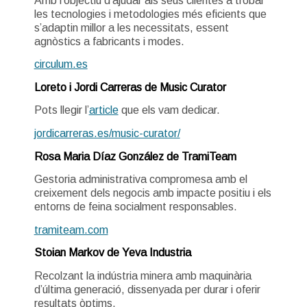
Amb l’objectiu d’ajudar als seus clientes a trobar
les tecnologies i metodologies més eficients que
s’adaptin millor a les necessitats, essent
agnòstics a fabricants i modes.
circulum.es
Loreto i Jordi Carreras de Music Curator
Pots llegir l’
article
que els vam dedicar.
jordicarreras.es/music-curator/
Rosa Maria Díaz González de TramiTeam
Gestoria administrativa
compromesa amb el
creixement dels negocis amb impacte positiu i els
entorns de feina socialment responsables.
tramiteam.com
Stoian Markov de Yeva Industria
Recolzant la indústria minera amb maquinària
d’última generació, dissenyada per durar i oferir
resultats òptims.