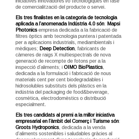
iniciatives innovadores i/o tecnològiques en fase
de comercialització del producte o servei.
Els tres finalistes en la categoria de tecnologia
aplicada a l’anomenada Indústria 4.0 són
:
Mapsi
Photonics
empresa dedicada a la fabricació de
filtres òptics amb tecnologia puntera i patentada
per a aplicacions industrials, mediambientals i
mèdiques;
Deep Detection
, fabricants de
càmeres de raigs X multiespectrals de nova
generació de recompte de fotons per a la
inspecció d’aliments; i
OIMO BioPlastics
,
dedicada a la formulació i fabricació de nous
materials cent per cent biodegradables i
hidrosolubles substituts dels plàstics en la
indústria del packaging de food&beverage,
cosmètica, electrodomèstics o distribució
especialment.
Els tres candidats al premi a la millor iniciativa
empresarial en l’àmbit del Comerç i Turisme són
:
Groots Hydroponics
, dedicada a la venda
d’aliments sostenibles i saludables gràcies al