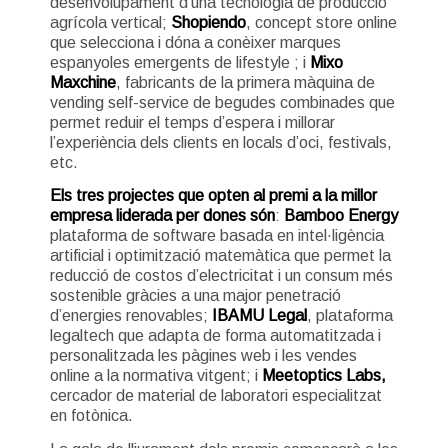
desenvolupament d’una tecnologia de producció
agrícola vertical;
Shopiendo
, concept store online
que selecciona i dóna a conèixer marques
espanyoles emergents de lifestyle ; i
Mixo
Maxchine
, fabricants de la primera màquina de
vending self-service de begudes combinades que
permet reduir el temps d’espera i millorar
l’experiència dels clients en locals d’oci, festivals,
etc.
Els tres projectes que opten al premi a la millor
empresa liderada per dones són
:
Bamboo Energy
plataforma de software basada en intel·ligència
artificial i optimització matemàtica que permet la
reducció de costos d’electricitat i un consum més
sostenible gràcies a una major penetració
d’energies renovables;
IBAMU Legal
, plataforma
legaltech que adapta de forma automatitzada i
personalitzada les pàgines web i les vendes
online a la normativa vitgent; i
Meetoptics Labs,
cercador de material de laboratori especialitzat
en fotònica.