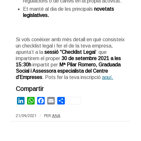
regulacions o de canvis en la pròpia activitat.
Et manté al dia de les principals
novetats
legislatives.
Si vols conèixer amb més detall en què consisteix
un checklist legal i fer el de la teva empresa,
apunta’t a la
sessió “Checklist Legal
” que
impartirem el proper
30 de setembre 2021 a les
15:30h
impartit per
Mª Pilar Romero, Graduada
Social i Assessora especialista del Centre
d’Empreses
. Pots fer la teva inscripció
aquí.
Compartir
LinkedIn
WhatsApp
Facebook
Email
Share
21/09/2021
/
PER
ANA