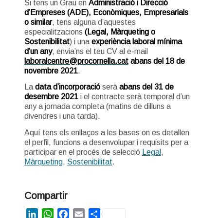
Si tens un Grau en
Administració i Direcció
d’Empreses (ADE), Econòmiques, Empresarials
o similar
, tens alguna d’aquestes
especialitzacions
(Legal, Màrqueting o
Sostenibilitat
) i una
experiència laboral mínima
d’un any
, envia’ns el teu CV al e-mail
laboralcentre@procornella.cat
abans del 18 de
novembre 2021
.
La
data d’incorporació
serà
abans del 31 de
desembre 2021
i el contracte serà temporal d’un
any a jornada completa (matins de dilluns a
divendres i una tarda).
Aquí tens els enllaços a les bases on es detallen
el perfil, funcions a desenvolupar i requisits per a
participar en el procés de selecció
Legal
,
Màrqueting
,
Sostenibilitat
.
Compartir
LinkedIn
WhatsApp
Facebook
Email
Share