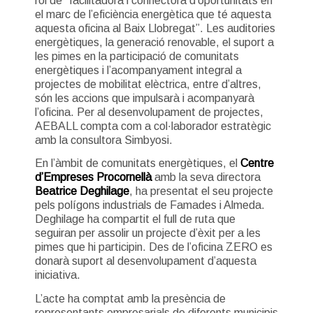
rol de “facilitadora i connectora d’oportunitats en
el marc de l’eficiència energètica que té aquesta
aquesta oficina al Baix Llobregat”. Les auditories
energètiques, la generació renovable, el suport a
les pimes en la participació de comunitats
energètiques i l’acompanyament integral a
projectes de mobilitat elèctrica, entre d’altres,
són les accions que impulsarà i acompanyarà
l’oficina. Per al desenvolupament de projectes,
AEBALL compta com a col·laborador estratègic
amb la consultora Simbyosi.
En l’àmbit de comunitats energètiques, el
Centre
d’Empreses Procornellà
amb la seva directora
Beatrice Deghilage
, ha presentat el seu projecte
pels polígons industrials de Famades i Almeda.
Deghilage ha compartit el full de ruta que
seguiran per assolir un projecte d’èxit per a les
pimes que hi participin. Des de l’oficina ZERO es
donarà suport al desenvolupament d’aquesta
iniciativa.
L’acte ha comptat amb la presència de
representants empresarials de diferents municipis