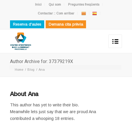
Inici
Qui som
Preguntes freqüents
Contactar :: Com arribar
Reserva d'aules
Demana cita prèvia
Author Archive for: 37379219X
Home
/
Blog
/
Ana
About
Ana
This author has yet to write their bio.
Meanwhile lets just say that we are proud
Ana
contributed a whooping 18 entries.