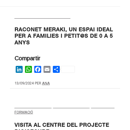
ENTREVISTES EMPRESARIS/ÀRIES
RACONET MERAKI, UN ESPAI IDEAL
PER A FAMILIES I PETIT@S DE 0 A 5
ANYS
Compartir
LinkedIn
WhatsApp
Facebook
Email
Share
13/09/2024
PER
ANA
NOTICIES DEL CENTRE
,
NOVES TECNOLOGIES
,
PROGRAMES I
FORMACIÓ
VISITA AL CENTRE DEL PROJECTE