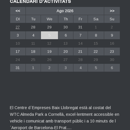
CALENDARI D’ACTIVITATS
<<
Ago 2026
>>
Dl
Tu
We
Th
Fr
Sa
Su
27
28
29
30
31
1
2
3
4
5
6
7
8
9
10
11
12
13
14
15
16
17
18
19
20
21
22
23
24
25
26
27
28
29
30
31
1
2
3
4
5
6
El Centre d´Empreses Baix Llobregat està al costat del
WTC Almeda Park a Cornellà, excel·lentment accessible en
vehicle i comunicat amb transport públic i a 10 minuts de l
´Aeroport de Barcelona-El Prat….