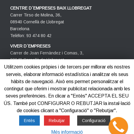
CENTRE D´EMPRESES BAIX LLOBREGAT
Carrer Tirso de Molina, 36,
08940 Cornellà de Llobregat
Barcelona
Telèfon: 93 474 80 42
VIVER D´EMPRESES
Carrer de Joan Fernàndez i Comas, 3,
08940 Cornellà de Llobregat
Barcelona
Utilitzem cookies pròpies i de tercers per millorar els nostres
Telèfon: 93 474 80 42
serveis, elaborar informació estadística i analitzar els seus
hàbits de navegació. Això ens permet personalitzar el
contingut que oferim i mostrar publicitat relacionada amb les
seves preferències. En clicar a "Entès" ACCEPTA EL SEU
ÚS. També pot CONFIGURAR O REBUTJAR la instal·lació
de cookies clicant a "Configuració" o "Rebutjar".
©2012-2025
Centre d'Empreses PROCORNELLÀ
Entès
Rebutjar
Configuració
Més informació
Avis legal
Política de privacitat
Política de cookies