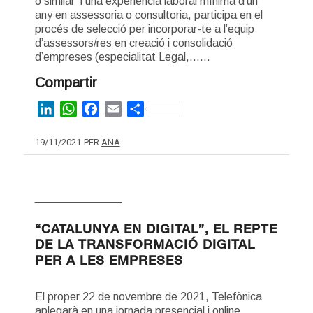
o similar i una experiència laboral mínima d’un
any en assessoria o consultoria, participa en el
procés de selecció per incorporar-te a l’equip
d’assessors/res en creació i consolidació
d’empreses (especialitat Legal,……
Compartir
LinkedIn
WhatsApp
Facebook
Email
Share
19/11/2021
PER
ANA
NOVES TECNOLOGIES
“CATALUNYA EN DIGITAL”, EL REPTE
DE LA TRANSFORMACIÓ DIGITAL
PER A LES EMPRESES
El proper 22 de novembre de 2021, Telefònica
aplegarà en una jornada presencial i online,