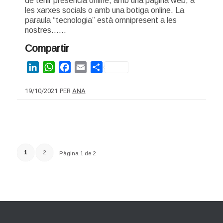
de tenir presència online, amb una pàgina web, a
les xarxes socials o amb una botiga online. La
paraula “tecnologia” està omnipresent a les
nostres……
Compartir
LinkedIn
WhatsApp
Facebook
Email
Share
19/10/2021
PER
ANA
1
2
Pàgina 1 de 2