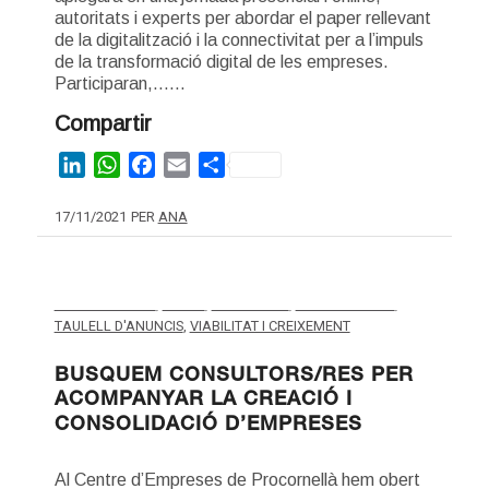
autoritats i experts per abordar el paper rellevant
de la digitalització i la connectivitat per a l’impuls
de la transformació digital de les empreses.
Participaran,……
Compartir
LinkedIn
WhatsApp
Facebook
Email
Share
17/11/2021
PER
ANA
EMPRENEDORIA
,
LEGAL
,
MARKETING
,
SOSTENIBILITAT
,
TAULELL D'ANUNCIS
,
VIABILITAT I CREIXEMENT
BUSQUEM CONSULTORS/RES PER
ACOMPANYAR LA CREACIÓ I
CONSOLIDACIÓ D’EMPRESES
Al Centre d’Empreses de Procornellà hem obert