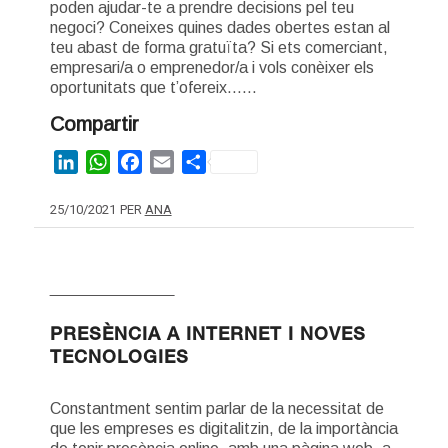
poden ajudar-te a prendre decisions pel teu
negoci? Coneixes quines dades obertes estan al
teu abast de forma gratuïta? Si ets comerciant,
empresari/a o emprenedor/a i vols conèixer els
oportunitats que t’ofereix……
Compartir
LinkedIn
WhatsApp
Facebook
Email
Share
25/10/2021
PER
ANA
NOVES TECNOLOGIES
PRESÈNCIA A INTERNET I NOVES
TECNOLOGIES
Constantment sentim parlar de la necessitat de
que les empreses es digitalitzin, de la importància