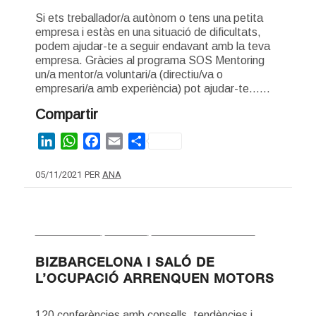
Si ets treballador/a autònom o tens una petita
empresa i estàs en una situació de dificultats,
podem ajudar-te a seguir endavant amb la teva
empresa. Gràcies al programa SOS Mentoring
un/a mentor/a voluntari/a (directiu/va o
empresari/a amb experiència) pot ajudar-te……
Compartir
LinkedIn
WhatsApp
Facebook
Email
Share
05/11/2021
PER
ANA
EMPRENEDORIA
,
STARTUPS
,
VIABILITAT I CREIXEMENT
BIZBARCELONA I SALÓ DE
L’OCUPACIÓ ARRENQUEN MOTORS
120 conferències amb consells, tendències i