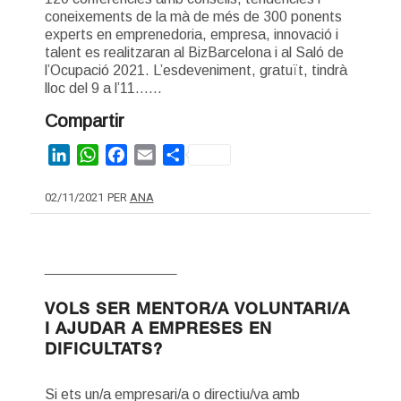
coneixements de la mà de més de 300 ponents
experts en emprenedoria, empresa, innovació i
talent es realitzaran al BizBarcelona i al Saló de
l’Ocupació 2021. L’esdeveniment, gratuït, tindrà
lloc del 9 a l’11……
Compartir
LinkedIn
WhatsApp
Facebook
Email
Share
02/11/2021
PER
ANA
PROGRAMES I FORMACIÓ
VOLS SER MENTOR/A VOLUNTARI/A
I AJUDAR A EMPRESES EN
DIFICULTATS?
Si ets un/a empresari/a o directiu/va amb