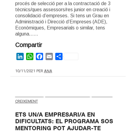
procés de selecció per a la contractació de 3
tècnics/ques assessors/res junior en creació i
consolidació d’empreses. Si tens un Grau en
Administració i Direcció d’Empreses (ADE),
Econòmiques, Empresarials o similar, tens
alguna……
Compartir
LinkedIn
WhatsApp
Facebook
Email
Share
10/11/2021
PER
ANA
EMPRENEDORIA
,
PROGRAMES I FORMACIÓ
,
VIABILITAT I
CREIXEMENT
ETS UN/A EMPRESARI/A EN
DIFICULTATS: EL PROGRAMA SOS
MENTORING POT AJUDAR-TE