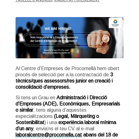
Al Centre d’Empreses de Procornellà hem obert
procés de selecció per a la contractació de
3
tècnics/ques assessors/res junior en creació i
consolidació d’empreses.
Si tens un Grau en
Administració i Direcció
d’Empreses (ADE), Econòmiques, Empresarials
o similar
, tens alguna d’aquestes
especialitzacions
(Legal, Màrqueting o
Sostenibilitat
) i una
experiència laboral mínima
d’un any
, envia’ns el teu CV al e-mail
laboralcentre@procornella.cat
abans del 18 de