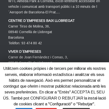
WTC Almeda Park a Cornellà, excel·lentment accessible en
vehicle i comunicat amb transport públic i a 10 minuts de l
´Aeroport de Barcelona-El Prat….
CENTRE D´EMPRESES BAIX LLOBREGAT
Carrer Tirso de Molina, 36,
08940 Cornellà de Llobregat
Barcelona
Telèfon: 93 474 80 42
VIVER D´EMPRESES
Carrer de Joan Fernàndez i Comas, 3,
08940 Cornellà de Llobregat
Barcelona
Utilitzem cookies pròpies i de tercers per millorar els nostres
Telèfon: 93 474 80 42
serveis, elaborar informació estadística i analitzar els seus
hàbits de navegació. Això ens permet personalitzar el
contingut que oferim i mostrar publicitat relacionada amb les
seves preferències. En clicar a "Entès" ACCEPTA EL SEU
ÚS. També pot CONFIGURAR O REBUTJAR la instal·lació
de cookies clicant a "Configuració" o "Rebutjar".
©2012-2025
Centre d'Empreses PROCORNELLÀ