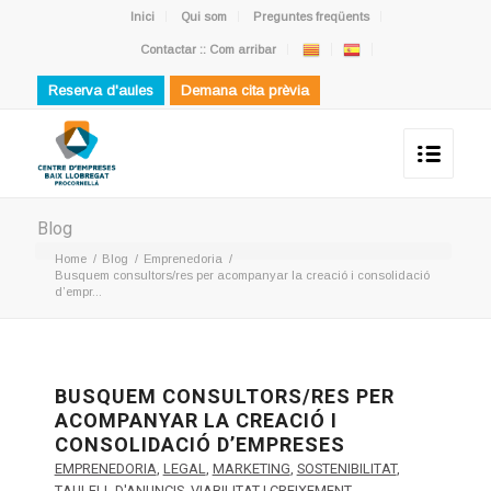
Inici
Qui som
Preguntes freqüents
Contactar :: Com arribar
Reserva d'aules
Demana cita prèvia
Blog
Home
/
Blog
/
Emprenedoria
/
Busquem consultors/res per acompanyar la creació i consolidació
d’empr...
BUSQUEM CONSULTORS/RES PER
ACOMPANYAR LA CREACIÓ I
CONSOLIDACIÓ D’EMPRESES
EMPRENEDORIA
,
LEGAL
,
MARKETING
,
SOSTENIBILITAT
,
TAULELL D'ANUNCIS
,
VIABILITAT I CREIXEMENT