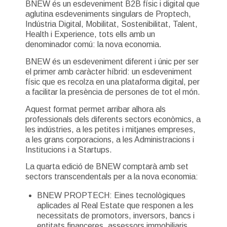
BNEW és un esdeveniment B2B físic i digital que
aglutina esdeveniments singulars de Proptech,
Indústria Digital, Mobilitat, Sostenibilitat, Talent,
Health i Experience, tots ells amb un
denominador comú: la nova economia.
BNEW és un esdeveniment diferent i únic per ser
el primer amb caràcter híbrid: un esdeveniment
físic que es recolza en una plataforma digital, per
a facilitar la presència de persones de tot el món.
Aquest format permet arribar alhora als
professionals dels diferents sectors econòmics, a
les indústries, a les petites i mitjanes empreses,
a les grans corporacions, a les Administracions i
Institucions i a Startups.
La quarta edició de BNEW comptarà amb set
sectors transcendentals per a la nova economia:
BNEW PROPTECH: Eines tecnològiques
aplicades al Real Estate que responen a les
necessitats de promotors, inversors, bancs i
entitats financeres, assessors immobiliaris,