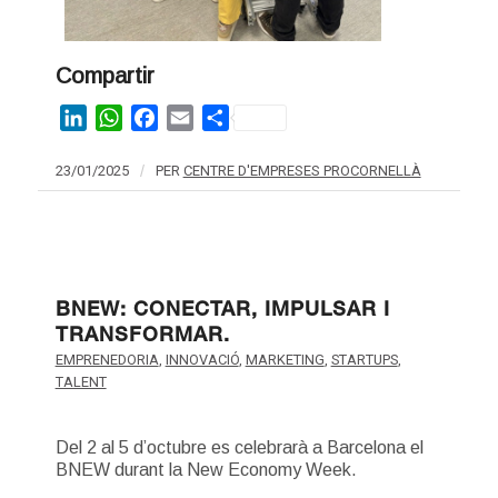
Compartir
LinkedIn
WhatsApp
Facebook
Email
Share
23/01/2025
/
PER
CENTRE D'EMPRESES PROCORNELLÀ
BNEW: CONECTAR, IMPULSAR I
TRANSFORMAR.
EMPRENEDORIA
,
INNOVACIÓ
,
MARKETING
,
STARTUPS
,
TALENT
Del 2 al 5 d’octubre es celebrarà a Barcelona el
BNEW durant la New Economy Week.