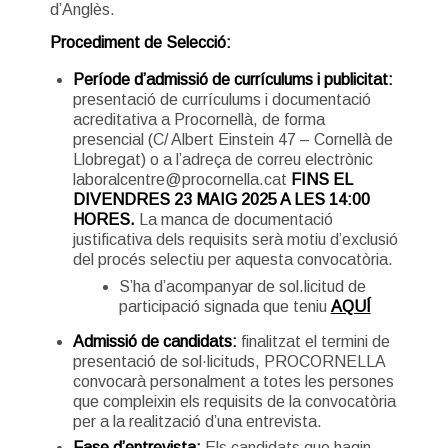
d’Anglès.
Procediment de Selecció:
Període d’admissió de currículums i publicitat:
presentació de currículums i documentació
acreditativa a Procornellà, de forma
presencial (C/ Albert Einstein 47 – Cornellà de
Llobregat) o a l’adreça de correu electrònic
laboralcentre@procornella.cat
FINS EL
DIVENDRES 23 MAIG 2025 A LES 14:00
HORES.
La manca de documentació
justificativa dels requisits serà motiu d’exclusió
del procés selectiu per aquesta convocatòria.
S’ha d’acompanyar de sol.licitud de
participació signada que teniu
AQUÍ
Admissió de candidats:
finalitzat el termini de
presentació de sol·licituds, PROCORNELLA
convocarà personalment a totes les persones
que compleixin els requisits de la convocatòria
per a la realització d’una entrevista.
Fase d’entrevista:
Els candidats que hagin