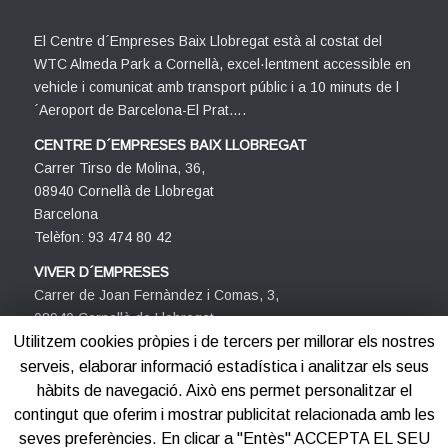
El Centre d´Empreses Baix Llobregat està al costat del
WTC Almeda Park a Cornellà, excel·lentment accessible en
vehicle i comunicat amb transport públic i a 10 minuts de l
´Aeroport de Barcelona-El Prat….
CENTRE D´EMPRESES BAIX LLOBREGAT
Carrer Tirso de Molina, 36,
08940 Cornellà de Llobregat
Barcelona
Telèfon: 93 474 80 42
VIVER D´EMPRESES
Carrer de Joan Fernàndez i Comas, 3,
08940 Cornellà de Llobregat
Barcelona
Utilitzem cookies pròpies i de tercers per millorar els nostres
Telèfon: 93 474 80 42
serveis, elaborar informació estadística i analitzar els seus
hàbits de navegació. Això ens permet personalitzar el
contingut que oferim i mostrar publicitat relacionada amb les
seves preferències. En clicar a "Entès" ACCEPTA EL SEU