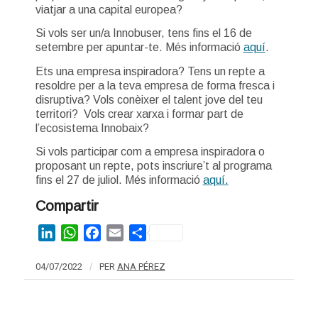
viatjar a una capital europea?
Si vols ser un/a Innobuser, tens fins el 16 de
setembre per apuntar-te. Més informació
aquí
.
Ets una empresa inspiradora? Tens un repte a
resoldre per a la teva empresa de forma fresca i
disruptiva? Vols conèixer el talent jove del teu
territori? Vols crear xarxa i formar part de
l’ecosistema Innobaix?
Si vols participar com a empresa inspiradora o
proposant un repte, pots inscriure’t al programa
fins el 27 de juliol. Més informació
aquí.
Compartir
LinkedIn
WhatsApp
Facebook
Email
Share
04/07/2022
/
PER
ANA PÉREZ