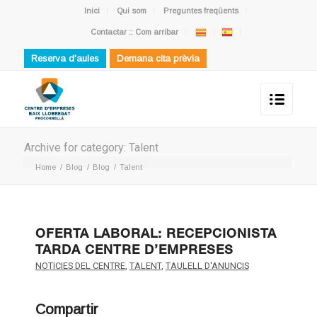
Inici
Qui som
Preguntes freqüents
Contactar :: Com arribar
Reserva d'aules
Demana cita prèvia
Archive for category: Talent
Home
/
Blog
/
Blog
/
Talent
OFERTA LABORAL: RECEPCIONISTA
TARDA CENTRE D’EMPRESES
NOTICIES DEL CENTRE
,
TALENT
,
TAULELL D'ANUNCIS
Compartir