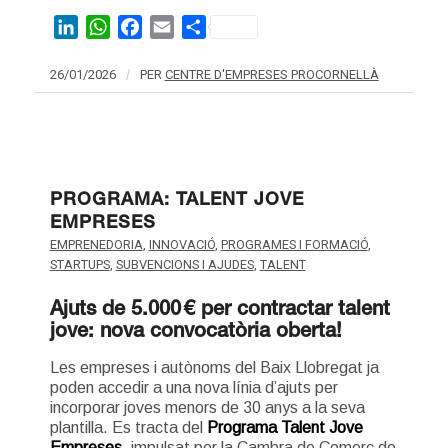
LinkedIn
WhatsApp
Facebook
Email
Share
26/01/2026
/
PER
CENTRE D'EMPRESES PROCORNELLÀ
PROGRAMA: TALENT JOVE
EMPRESES
EMPRENEDORIA
,
INNOVACIÓ
,
PROGRAMES I FORMACIÓ
,
STARTUPS
,
SUBVENCIONS I AJUDES
,
TALENT
Ajuts de 5.000 € per contractar talent
jove: nova convocatòria oberta!
Les empreses i autònoms del Baix Llobregat ja
poden accedir a una nova línia d’ajuts per
incorporar joves menors de 30 anys a la seva
plantilla. Es tracta del
Programa Talent Jove
Empreses
, impulsat per la Cambra de Comerç de