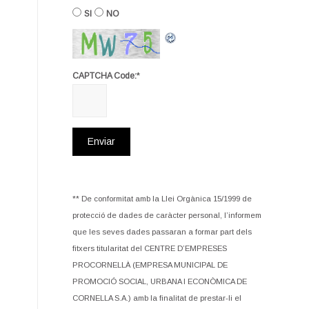
SI
NO
*
CAPTCHA Code:
** De conformitat amb la Llei Orgànica 15/1999 de
protecció de dades de caràcter personal, l’informem
que les seves dades passaran a formar part dels
fitxers titularitat del CENTRE D’EMPRESES
PROCORNELLÀ (EMPRESA MUNICIPAL DE
PROMOCIÓ SOCIAL, URBANA I ECONÒMICA DE
CORNELLA S.A.) amb la finalitat de prestar-li el