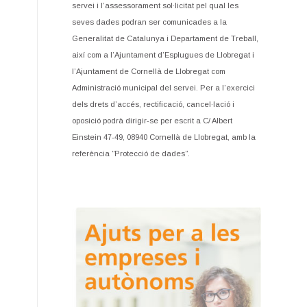
servei i l’assessorament sol·licitat pel qual les
seves dades podran ser comunicades a la
Generalitat de Catalunya i Departament de Treball,
així com a l’Ajuntament d’Esplugues de Llobregat i
l’Ajuntament de Cornellà de Llobregat com
Administració municipal del servei. Per a l’exercici
dels drets d’accés, rectificació, cancel·lació i
oposició podrà dirigir-se per escrit a C/ Albert
Einstein 47-49, 08940 Cornellà de Llobregat, amb la
referència “Protecció de dades”.