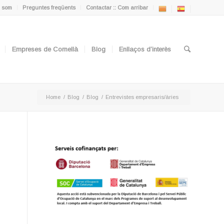
 som
Preguntes freqüents
Contactar :: Com arribar
Empreses de Cornellà
Blog
Enllaços d’interès
Home
/
Blog
/
Blog
/
Entrevistes empresaris/àries