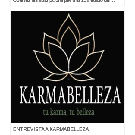
Obertes les inscripcions per a la 15a edició del…
ENTREVISTA A KARMABELLEZA