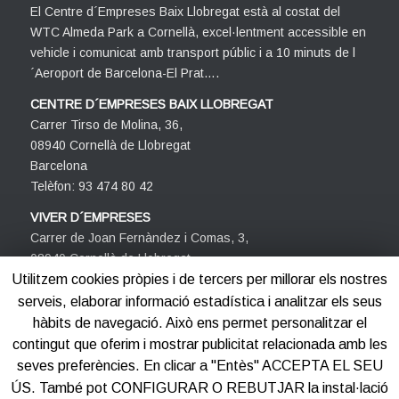
El Centre d´Empreses Baix Llobregat està al costat del
WTC Almeda Park a Cornellà, excel·lentment accessible en
vehicle i comunicat amb transport públic i a 10 minuts de l
´Aeroport de Barcelona-El Prat….
CENTRE D´EMPRESES BAIX LLOBREGAT
Carrer Tirso de Molina, 36,
08940 Cornellà de Llobregat
Barcelona
Telèfon: 93 474 80 42
VIVER D´EMPRESES
Carrer de Joan Fernàndez i Comas, 3,
08940 Cornellà de Llobregat
Barcelona
Utilitzem cookies pròpies i de tercers per millorar els nostres
Telèfon: 93 474 80 42
serveis, elaborar informació estadística i analitzar els seus
hàbits de navegació. Això ens permet personalitzar el
contingut que oferim i mostrar publicitat relacionada amb les
seves preferències. En clicar a "Entès" ACCEPTA EL SEU
ÚS. També pot CONFIGURAR O REBUTJAR la instal·lació