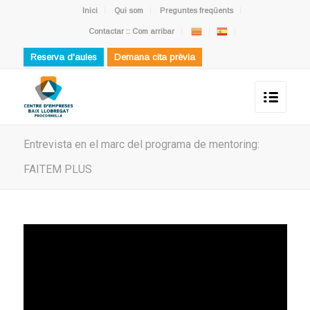
Inici
Qui som
Preguntes freqüents
Contactar :: Com arribar
Reserva d'aules
Demana cita prèvia
Entrevista en el marc del programa de mentoring:
FAITEM PLUS