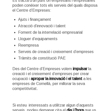
Es tracta d’un punt on empresaris i empresàries
poden conèixer tots els serveis del quals disposa
el Centre d’Empreses:
Ajuts i finançament
Atracció d’innovació i talent
Foment de la interrelació empresarial
Lloguer d’equipaments
Reempresa
Serveis de creació i creixement d’empreses
Tràmits de constitució PAE
Des del Centre d’Empreses volem
impulsar
la
creació i el creixement d’empreses per crear
ocupació i
apropar la innovació i el talent
a les
empreses de Cornellà, per millorar la seva
competitivitat.
Si esteu interessats a utilitzar algun d’aquests
serveis, podeu demanar cita el
dia i l’hora
que us