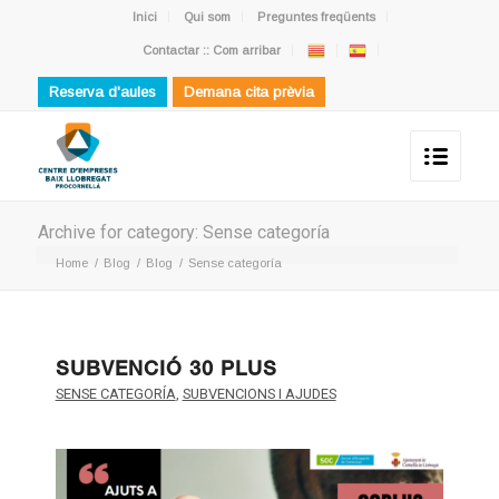
Inici
Qui som
Preguntes freqüents
Contactar :: Com arribar
Reserva d'aules
Demana cita prèvia
Archive for category: Sense categoría
Home
/
Blog
/
Blog
/
Sense categoría
SUBVENCIÓ 30 PLUS
SENSE CATEGORÍA
,
SUBVENCIONS I AJUDES