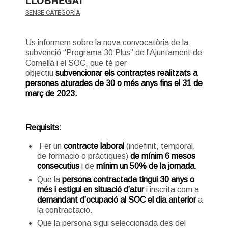
LLOBREGAT
SENSE CATEGORÍA
Us informem sobre la nova convocatòria de la
subvenció “Programa 30 Plus” de l’Ajuntament de
Cornellà i el SOC, que té per
objectiu
subvencionar els contractes realitzats a
persones aturades de 30 o més anys
fins el 31 de
març de 2023
.
Requisits:
Fer un
contracte laboral
(indefinit, temporal,
de formació o pràctiques)
de mínim 6 mesos
consecutius
i de
mínim un 50% de la jornada
.
Que la
persona contractada tingui 30 anys o
més i estigui en situació d’atur
i inscrita com a
demandant d’ocupació al SOC el dia anterior
a
la contractació.
Que la persona sigui seleccionada des del