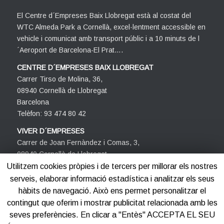
El Centre d´Empreses Baix Llobregat està al costat del
WTC Almeda Park a Cornellà, excel·lentment accessible en
vehicle i comunicat amb transport públic i a 10 minuts de l
´Aeroport de Barcelona-El Prat….
CENTRE D´EMPRESES BAIX LLOBREGAT
Carrer Tirso de Molina, 36,
08940 Cornellà de Llobregat
Barcelona
Telèfon: 93 474 80 42
VIVER D´EMPRESES
Carrer de Joan Fernàndez i Comas, 3,
08940 Cornellà de Llobregat
Barcelona
Utilitzem cookies pròpies i de tercers per millorar els nostres
Telèfon: 93 474 80 42
serveis, elaborar informació estadística i analitzar els seus
hàbits de navegació. Això ens permet personalitzar el
contingut que oferim i mostrar publicitat relacionada amb les
seves preferències. En clicar a "Entès" ACCEPTA EL SEU