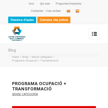
Inici
Qui som
Preguntes freqüents
Contactar :: Com arribar
Reserva d'aules
Demana cita prèvia
Blog
Home
/
Blog
/
Sense categoría
/
Programa Ocupació + Transformació
PROGRAMA OCUPACIÓ +
TRANSFORMACIÓ
SENSE CATEGORÍA