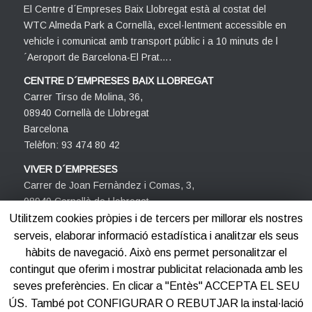
El Centre d´Empreses Baix Llobregat està al costat del
WTC Almeda Park a Cornellà, excel·lentment accessible en
vehicle i comunicat amb transport públic i a 10 minuts de l
´Aeroport de Barcelona-El Prat….
CENTRE D´EMPRESES BAIX LLOBREGAT
Carrer Tirso de Molina, 36,
08940 Cornellà de Llobregat
Barcelona
Telèfon: 93 474 80 42
VIVER D´EMPRESES
Carrer de Joan Fernàndez i Comas, 3,
08940 Cornellà de Llobregat
Barcelona
Utilitzem cookies pròpies i de tercers per millorar els nostres
Telèfon: 93 474 80 42
serveis, elaborar informació estadística i analitzar els seus
hàbits de navegació. Això ens permet personalitzar el
contingut que oferim i mostrar publicitat relacionada amb les
seves preferències. En clicar a "Entès" ACCEPTA EL SEU
ÚS. També pot CONFIGURAR O REBUTJAR la instal·lació