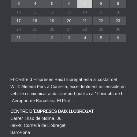
3
4
5
6
7
8
9
10
11
12
13
14
15
16
17
18
19
20
21
22
23
24
25
26
27
28
29
30
31
1
2
3
4
5
6
El Centre d´Empreses Baix Llobregat està al costat del
WTC Almeda Park a Cornellà, excel·lentment accessible en
vehicle i comunicat amb transport públic i a 10 minuts de l
´Aeroport de Barcelona-El Prat….
CENTRE D´EMPRESES BAIX LLOBREGAT
Carrer Tirso de Molina, 36,
08940 Cornellà de Llobregat
Barcelona