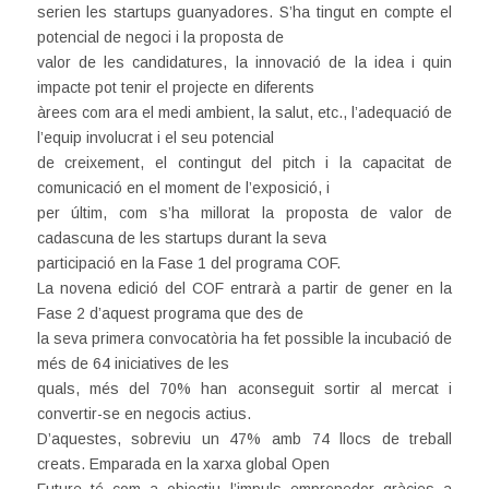
serien les startups guanyadores. S’ha tingut en compte el
potencial de negoci i la proposta de
valor de les candidatures, la innovació de la idea i quin
impacte pot tenir el projecte en diferents
àrees com ara el medi ambient, la salut, etc., l’adequació de
l’equip involucrat i el seu potencial
de creixement, el contingut del pitch i la capacitat de
comunicació en el moment de l’exposició, i
per últim, com s’ha millorat la proposta de valor de
cadascuna de les startups durant la seva
participació en la Fase 1 del programa COF.
La novena edició del COF entrarà a partir de gener en la
Fase 2 d’aquest programa que des de
la seva primera convocatòria ha fet possible la incubació de
més de 64 iniciatives de les
quals, més del 70% han aconseguit sortir al mercat i
convertir-se en negocis actius.
D’aquestes, sobreviu un 47% amb 74 llocs de treball
creats. Emparada en la xarxa global Open
Future té com a objectiu l’impuls emprenedor gràcies a