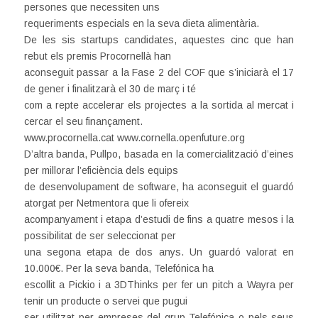
persones que necessiten uns
requeriments especials en la seva dieta alimentària.
De les sis startups candidates, aquestes cinc que han
rebut els premis Procornellà han
aconseguit passar a la Fase 2 del COF que s’iniciarà el 17
de gener i finalitzarà el 30 de març i té
com a repte accelerar els projectes a la sortida al mercat i
cercar el seu finançament.
www.procornella.cat www.cornella.openfuture.org
D’altra banda, Pullpo, basada en la comercialització d’eines
per millorar l’eficiència dels equips
de desenvolupament de software, ha aconseguit el guardó
atorgat per Netmentora que li ofereix
acompanyament i etapa d’estudi de fins a quatre mesos i la
possibilitat de ser seleccionat per
una segona etapa de dos anys. Un guardó valorat en
10.000€. Per la seva banda, Telefónica ha
escollit a Pickio i a 3DThinks per fer un pitch a Wayra per
tenir un producte o servei que pugui
ser utilitzat per empreses del grup Telefónica o pels seus