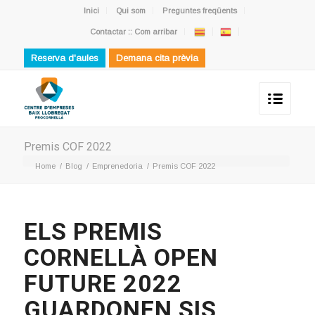
Inici
Qui som
Preguntes freqüents
Contactar :: Com arribar
Reserva d'aules
Demana cita prèvia
Premis COF 2022
Home
/
Blog
/
Emprenedoria
/
Premis COF 2022
ELS PREMIS
CORNELLÀ OPEN
FUTURE 2022
GUARDONEN SIS