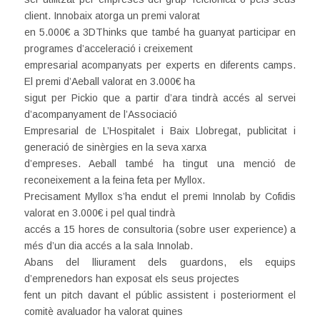
client. Innobaix atorga un premi valorat
en 5.000€ a 3DThinks que també ha guanyat participar en
programes d’acceleració i creixement
empresarial acompanyats per experts en diferents camps.
El premi d’Aeball valorat en 3.000€ ha
sigut per Pickio que a partir d’ara tindrà accés al servei
d’acompanyament de l’Associació
Empresarial de L’Hospitalet i Baix Llobregat, publicitat i
generació de sinèrgies en la seva xarxa
d’empreses. Aeball també ha tingut una menció de
reconeixement a la feina feta per Myllox.
Precisament Myllox s’ha endut el premi Innolab by Cofidis
valorat en 3.000€ i pel qual tindrà
accés a 15 hores de consultoria (sobre user experience) a
més d’un dia accés a la sala Innolab.
Abans del lliurament dels guardons, els equips
d’emprenedors han exposat els seus projectes
fent un pitch davant el públic assistent i posteriorment el
comitè avaluador ha valorat quines