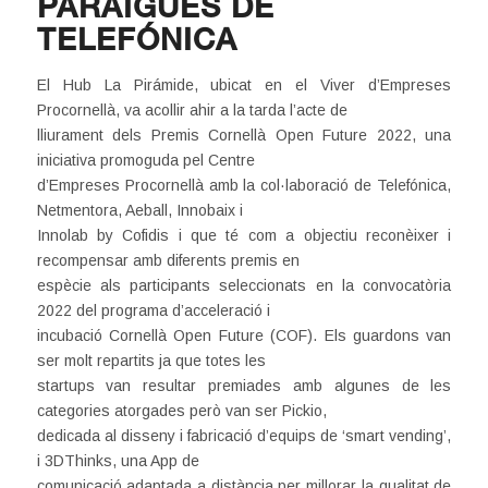
PARAIGÜES DE
TELEFÓNICA
El Hub La Pirámide, ubicat en el Viver d’Empreses
Procornellà, va acollir ahir a la tarda l’acte de
lliurament dels Premis Cornellà Open Future 2022, una
iniciativa promoguda pel Centre
d’Empreses Procornellà amb la col·laboració de Telefónica,
Netmentora, Aeball, Innobaix i
Innolab by Cofidis i que té com a objectiu reconèixer i
recompensar amb diferents premis en
espècie als participants seleccionats en la convocatòria
2022 del programa d’acceleració i
incubació Cornellà Open Future (COF). Els guardons van
ser molt repartits ja que totes les
startups van resultar premiades amb algunes de les
categories atorgades però van ser Pickio,
dedicada al disseny i fabricació d’equips de ‘smart vending’,
i 3DThinks, una App de
comunicació adaptada a distància per millorar la qualitat de