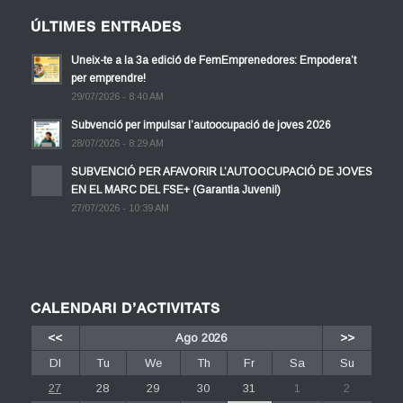
ÚLTIMES ENTRADES
Uneix-te a la 3a edició de FemEmprenedores: Empodera’t
per emprendre!
29/07/2026 - 8:40 AM
Subvenció per impulsar l’autoocupació de joves 2026
28/07/2026 - 8:29 AM
SUBVENCIÓ PER AFAVORIR L’AUTOOCUPACIÓ DE JOVES
EN EL MARC DEL FSE+ (Garantia Juvenil)
27/07/2026 - 10:39 AM
CALENDARI D’ACTIVITATS
<<
Ago 2026
>>
Dl
Tu
We
Th
Fr
Sa
Su
27
28
29
30
31
1
2