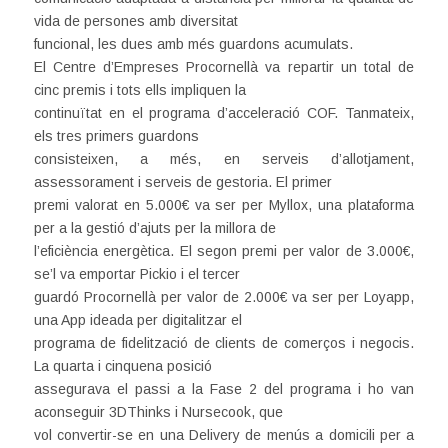
vida de persones amb diversitat
funcional, les dues amb més guardons acumulats.
El Centre d’Empreses Procornellà va repartir un total de
cinc premis i tots ells impliquen la
continuïtat en el programa d’acceleració COF. Tanmateix,
els tres primers guardons
consisteixen, a més, en serveis d’allotjament,
assessorament i serveis de gestoria. El primer
premi valorat en 5.000€ va ser per Myllox, una plataforma
per a la gestió d’ajuts per la millora de
l’eficiència energètica. El segon premi per valor de 3.000€,
se’l va emportar Pickio i el tercer
guardó Procornellà per valor de 2.000€ va ser per Loyapp,
una App ideada per digitalitzar el
programa de fidelització de clients de comerços i negocis.
La quarta i cinquena posició
assegurava el passi a la Fase 2 del programa i ho van
aconseguir 3DThinks i Nursecook, que
vol convertir-se en una Delivery de menús a domicili per a