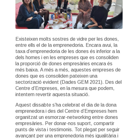
Existeixen molts sostres de vidre per les dones,
entre ells el de la emprenedoria. Encara avui, la
taxa d’emprenedoria de les dones és inferior a la
dels homes i en les empreses que es consoliden
la proporció de dones empresàries encara és
més baixa. A més a més, aquestes empreses de
dones que es consoliden pateixen una
sectorizació evident (Dades GEM 2021). Des del
Centre d’Empreses, en la mesura que podem,
intentem revertir aquesta situació.
Aquest dissabte s’ha celebrat el dia de la dona
emprenedora i des del Centre d’Empreses hem
organitzat un esmorzar-networking entre dones
empresàries. Per donar-nos suport, compartir
punts de vista i testimonis. Tot plegat per seguir
avançant per una emprenedoria més igualitària i