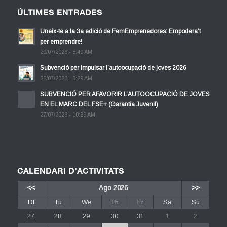
ÚLTIMES ENTRADES
Uneix-te a la 3a edició de FemEmprenedores: Empodera’t
per emprendre!
29/07/2026 - 8:40 AM
Subvenció per impulsar l’autoocupació de joves 2026
28/07/2026 - 8:29 AM
SUBVENCIÓ PER AFAVORIR L’AUTOOCUPACIÓ DE JOVES
EN EL MARC DEL FSE+ (Garantia Juvenil)
27/07/2026 - 10:39 AM
CALENDARI D’ACTIVITATS
<<
Ago 2026
>>
Dl
Tu
We
Th
Fr
Sa
Su
27
28
29
30
31
1
2