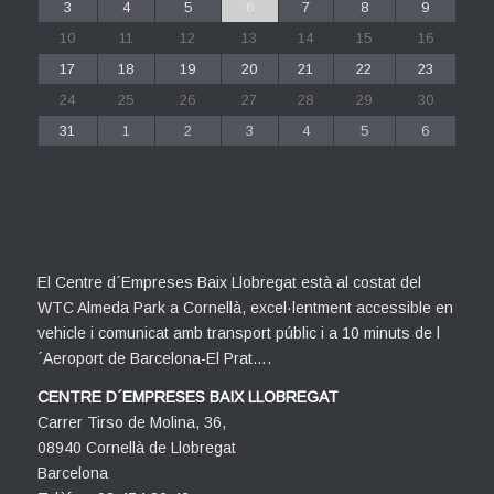
3
4
5
6
7
8
9
10
11
12
13
14
15
16
17
18
19
20
21
22
23
24
25
26
27
28
29
30
31
1
2
3
4
5
6
El Centre d´Empreses Baix Llobregat està al costat del
WTC Almeda Park a Cornellà, excel·lentment accessible en
vehicle i comunicat amb transport públic i a 10 minuts de l
´Aeroport de Barcelona-El Prat….
CENTRE D´EMPRESES BAIX LLOBREGAT
Carrer Tirso de Molina, 36,
08940 Cornellà de Llobregat
Barcelona