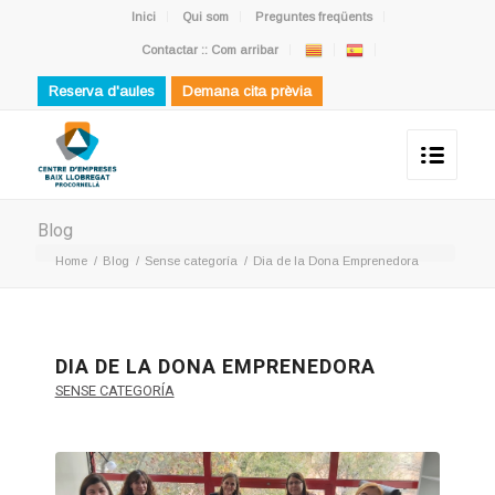
Inici
Qui som
Preguntes freqüents
Contactar :: Com arribar
Reserva d'aules
Demana cita prèvia
Blog
Home
/
Blog
/
Sense categoría
/
Dia de la Dona Emprenedora
DIA DE LA DONA EMPRENEDORA
SENSE CATEGORÍA