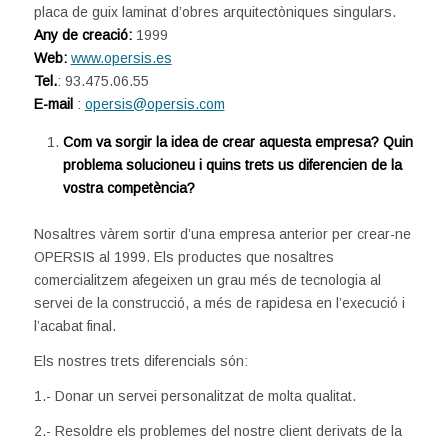
placa de guix laminat d’obres arquitectòniques singulars.
Any de creació:
1999
Web:
www.opersis.es
Tel.
: 93.475.06.55
E-mail
:
opersis@opersis.com
Com va sorgir la idea de crear aquesta empresa? Quin
problema solucioneu i quins trets us diferencien de la
vostra competència?
Nosaltres vàrem sortir d’una empresa anterior per crear-ne
OPERSIS al 1999. Els productes que nosaltres
comercialitzem afegeixen un grau més de tecnologia al
servei de la construcció, a més de rapidesa en l’execució i
l’acabat final.
Els nostres trets diferencials són:
1.- Donar un servei personalitzat de molta qualitat.
2.- Resoldre els problemes del nostre client derivats de la