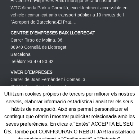
El Centre d´Empreses Baix Llobregat està al costat del
WTC Almeda Park a Cornellà, excel·lentment accessible en
vehicle i comunicat amb transport públic i a 10 minuts de l
´Aeroport de Barcelona-El Prat….
CENTRE D´EMPRESES BAIX LLOBREGAT
Carrer Tirso de Molina, 36,
08940 Cornellà de Llobregat
Barcelona
Telèfon: 93 474 80 42
VIVER D´EMPRESES
Carrer de Joan Fernàndez i Comas, 3,
08940 Cornellà de Llobregat
Barcelona
Utilitzem cookies pròpies i de tercers per millorar els nostres
Telèfon: 93 474 80 42
serveis, elaborar informació estadística i analitzar els seus
hàbits de navegació. Això ens permet personalitzar el
contingut que oferim i mostrar publicitat relacionada amb les
seves preferències. En clicar a "Entès" ACCEPTA EL SEU
ÚS. També pot CONFIGURAR O REBUTJAR la instal·lació