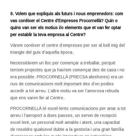
6. Volem que expliquis als futurs i nous emprenedors: com
vas conèixer el Centre d’Empreses Procornellà? Quin o
quins van ser els motius i/o elements que et van fer optar
per establir la teva empresa al Centre?
Vàrem conèixer el centre d’empreses per ser al bell mig del
triangle del guix d’aquella època.
Necessitàvem un lloc per començar a treballar, perquè
teníem projectes que ja havíem començat des de casa i no
era possible. PROCORNELLÀ (PRECSA aleshores) era un
nus de comunicacions molt important des d’on podies
accedir a tot arreu. L’altre motiu va ser l’amorosa rebuda
que ens varen fer al Centre.
PROCORNELLÀ té excel·lents comunicacions per anar a tot
arreu i l’aeroport a dues passes, un servei de recepció
excel·lent, un personal molt amable i atent, una capacitat
de resoldre qualsevol dubte a la gestoria i una gran família