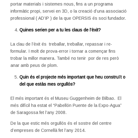
portar materials i sistemes nous, fins a un programa
informàtic propi, servei en 3D, o la creació d’una associació
professional ( AD’IP ) de la que OPERSIS és soci fundador.
Quines serien per a tu les claus de l’èxit?
La clau de l’èxit és treballar, treballar, repassar i re-
formular. I molt de prova-error i tornar a començar fins
trobar la millor manera. També no tenir por de res però
anar amb peus de plom.
Quin és el projecte més important que heu construït o
del que estàs mes orgullós?
El més important és el Museu Guggenheim de Bilbao. El
més difícil ha estat el “Pabellón Puente de la Expo-Agua”
de Saragossa fet l’any 2008.
De la que estic més orgullós és el sostre del centre
d’empreses de Cornellà fet l’any 2014.