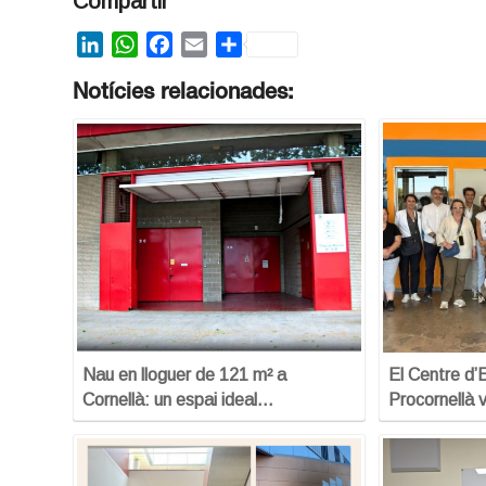
Compartir
LinkedIn
WhatsApp
Facebook
Email
Share
Notícies relacionades:
Nau en lloguer de 121 m² a
El Centre d
Cornellà: un espai ideal…
Procornellà v