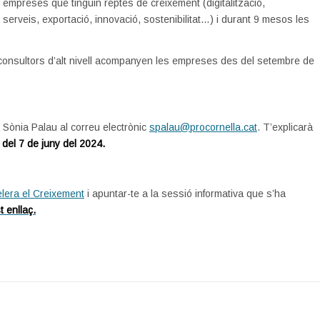
empreses que tinguin reptes de creixement (digitalització,
serveis, exportació, innovació, sostenibilitat…) i durant 9 mesos les
 consultors d’alt nivell acompanyen les empreses des del setembre de
 Sònia Palau al correu electrònic
spalau@procornella.cat
. T’explicarà
del 7 de juny del 2024.
lera el Creixement
i apuntar-te a la sessió informativa que s’ha
 enllaç.