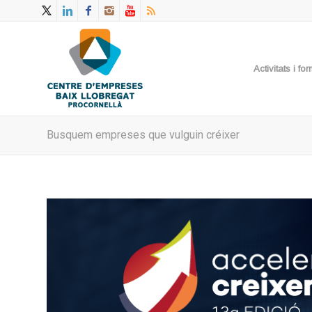
Activitats i f
Busquem empreses que vulguin créixer