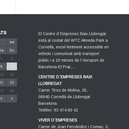
ATS
El Centre d´Empreses Baix Llobregat
està al costat del WTC Almeda Park a
>>
Cornellà, excel·lentment accessible en
Sa
Su
vehicle i comunicat amb transport
1
2
públic i a 10 minuts de l´Aeroport de
8
9
Barcelona-El Prat….
15
16
CENTRE D´EMPRESES BAIX
22
23
LLOBREGAT
Carrer Tirso de Molina, 36,
29
30
08940 Cornellà de Llobregat
5
6
Barcelona
Telèfon: 93 474 80 42
VIVER D´EMPRESES
Carrer de Joan Fernàndez i Comas, 3,