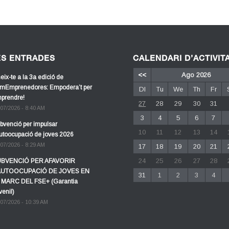
ES ENTRADES
CALENDARI D’ACTIVIT
<<
Ago 2026
eix-te a la 3a edició de
mEmprenedores: Empodera’t per
Dl
Tu
We
Th
Fr
prendre!
27
28
29
30
31
/07/2026 - 8:40 AM
3
4
5
6
7
bvenció per impulsar
10
11
12
13
14
autoocupació de joves 2026
/07/2026 - 8:29 AM
17
18
19
20
21
24
25
26
27
28
BVENCIÓ PER AFAVORIR
AUTOOCUPACIÓ DE JOVES EN
31
1
2
3
4
 MARC DEL FSE+ (Garantia
venil)
/07/2026 - 10:39 AM