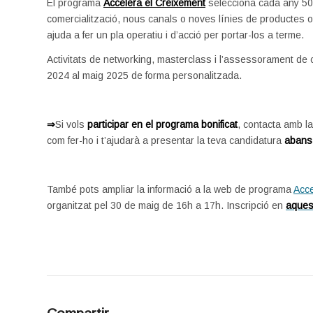
El programa
Accelera el Creixement
selecciona cada any 50 
comercialització, nous canals o noves línies de productes o 
ajuda a fer un pla operatiu i d’acció per portar-los a terme.
Activitats de networking, masterclass i l’assessorament de
2024 al maig 2025 de forma personalitzada.
.
⇒
Si vols
participar en el programa bonificat
, contacta amb la
com fer-ho i t’ajudarà a presentar la teva candidatura
abans 
.
També pots ampliar la informació a la web de programa
Acce
organitzat pel 30 de maig de 16h a 17h. Inscripció en
aquest
.