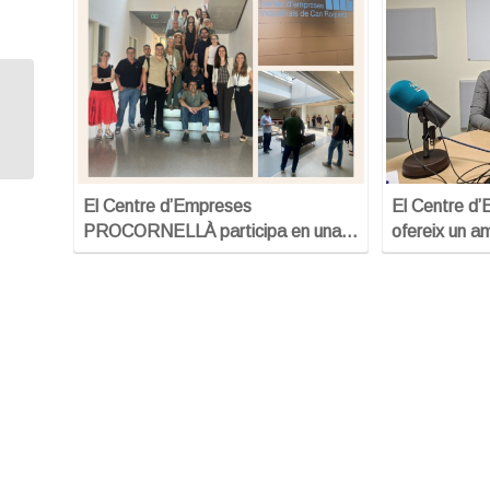
ENTREVISTA AMB
TONO GALLART
(OPERSIS 1999, S.L.)
El Centre d’Empreses
El Centre d’
PROCORNELLÀ participa en una…
ofereix un a