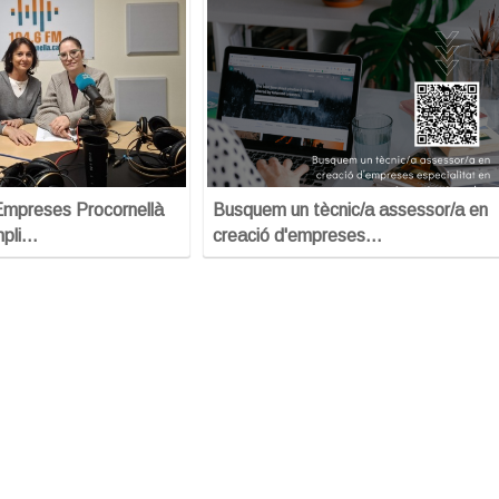
Empreses Procornellà
Busquem un tècnic/a assessor/a en
mpli…
creació d'empreses…