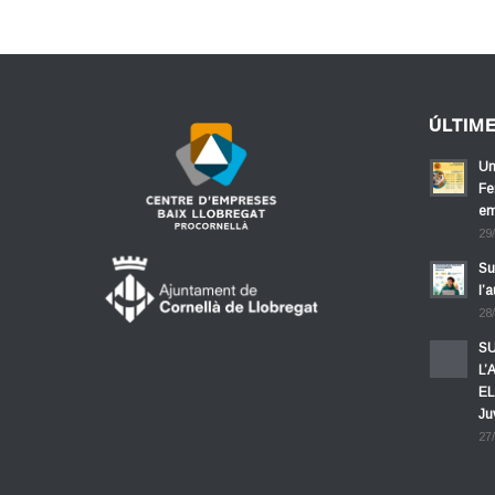
ÚLTIM
Un
Fe
em
29
Su
l’
28
SU
L’
EL
Ju
27