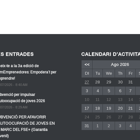
ES ENTRADES
CALENDARI D’ACTIVIT
<<
Ago 2026
eix-te a la 3a edició de
mEmprenedores: Empodera’t per
Dl
Tu
We
Th
Fr
prendre!
27
28
29
30
31
/07/2026 - 8:40 AM
3
4
5
6
7
bvenció per impulsar
10
11
12
13
14
autoocupació de joves 2026
/07/2026 - 8:29 AM
17
18
19
20
21
24
25
26
27
28
BVENCIÓ PER AFAVORIR
AUTOOCUPACIÓ DE JOVES EN
31
1
2
3
4
 MARC DEL FSE+ (Garantia
venil)