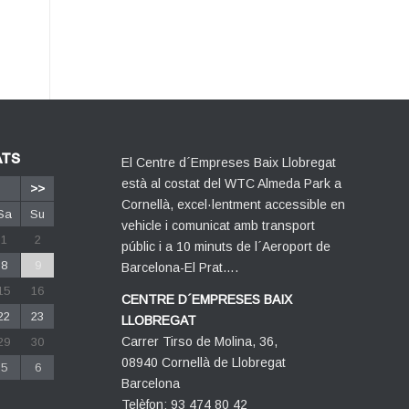
ATS
El Centre d´Empreses Baix Llobregat
està al costat del WTC Almeda Park a
>>
Cornellà, excel·lentment accessible en
Sa
Su
vehicle i comunicat amb transport
1
2
públic i a 10 minuts de l´Aeroport de
8
9
Barcelona-El Prat….
15
16
CENTRE D´EMPRESES BAIX
22
23
LLOBREGAT
Carrer Tirso de Molina, 36,
29
30
08940 Cornellà de Llobregat
5
6
Barcelona
Telèfon: 93 474 80 42