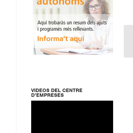
CU
E
L
VIDEOS DEL CENTRE
D’EMPRESES