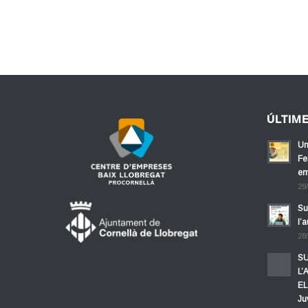
ÚLTIM
Un
Fe
em
29
Su
l’
28
SU
L’
EL
Ju