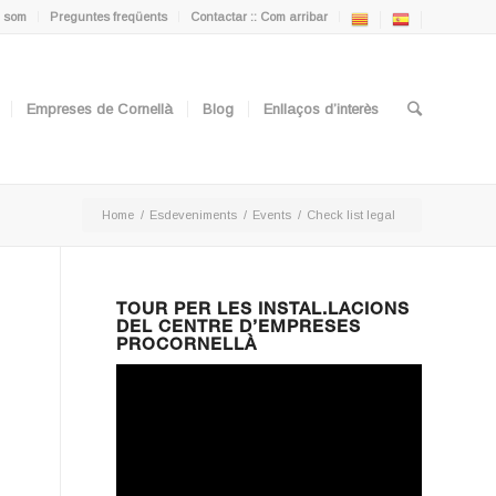
 som
Preguntes freqüents
Contactar :: Com arribar
Empreses de Cornellà
Blog
Enllaços d’interès
Home
/
Esdeveniments
/
Events
/
Check list legal
TOUR PER LES INSTAL.LACIONS
DEL CENTRE D’EMPRESES
PROCORNELLÀ