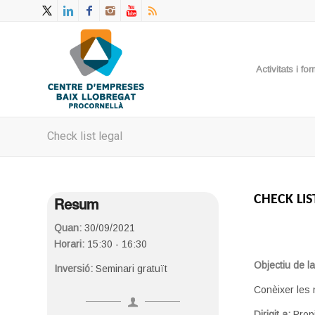
Activitats i f
Check list legal
CHECK LIS
Resum
Quan:
30/09/2021
Horari:
15:30 - 16:30
Objectiu de l
Inversió:
Seminari gratuït
Conèixer les 
Dirigit a:
Prop