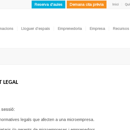
Reserva d'aules
Demana cita prèvia
Inici
Qui
ormacions
Lloguer d’espais
Emprenedoria
Empresa
Recursos
T LEGAL
a
sessió:
normatives legals que afecten a una microempresa.
ietaris i/o gerents de microempreses i emprenedors.