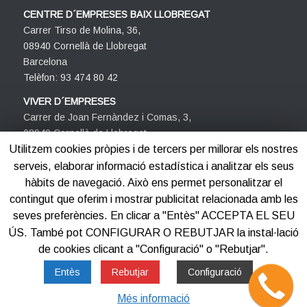
CENTRE D´EMPRESES BAIX LLOBREGAT
Carrer Tirso de Molina, 36,
08940 Cornellà de Llobregat
Barcelona
Telèfon: 93 474 80 42
VIVER D´EMPRESES
Carrer de Joan Fernàndez i Comas, 3,
08940 Cornellà de Llobregat
Barcelona
Utilitzem cookies pròpies i de tercers per millorar els nostres
Telèfon: 93 474 80 42
serveis, elaborar informació estadística i analitzar els seus
hàbits de navegació. Això ens permet personalitzar el
contingut que oferim i mostrar publicitat relacionada amb les
seves preferències. En clicar a "Entès" ACCEPTA EL SEU
ÚS. També pot CONFIGURAR O REBUTJAR la instal·lació
de cookies clicant a "Configuració" o "Rebutjar".
©2012-2025
Centre d'Empreses PROCORNELLÀ
Entès
Rebutjar
Configuració
Més informació
Avis legal
Política de privacitat
Política de cookies