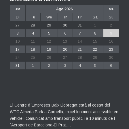
CALENDARI D’ACTIVITATS
<<
Ago 2026
>>
Dl
Tu
We
Th
Fr
Sa
Su
27
28
29
30
31
1
2
3
4
5
6
7
8
9
10
11
12
13
14
15
16
17
18
19
20
21
22
23
24
25
26
27
28
29
30
31
1
2
3
4
5
6
El Centre d´Empreses Baix Llobregat està al costat del
WTC Almeda Park a Cornellà, excel·lentment accessible en
vehicle i comunicat amb transport públic i a 10 minuts de l
´Aeroport de Barcelona-El Prat….