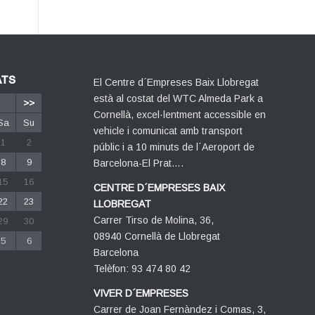
ATS
El Centre d´Empreses Baix Llobregat
està al costat del WTC Almeda Park a
>>
Cornellà, excel·lentment accessible en
Sa
Su
vehicle i comunicat amb transport
1
2
públic i a 10 minuts de l´Aeroport de
8
9
Barcelona-El Prat….
15
16
CENTRE D´EMPRESES BAIX
22
23
LLOBREGAT
Carrer Tirso de Molina, 36,
29
30
08940 Cornellà de Llobregat
5
6
Barcelona
Telèfon: 93 474 80 42
VIVER D´EMPRESES
Carrer de Joan Fernàndez i Comas, 3,