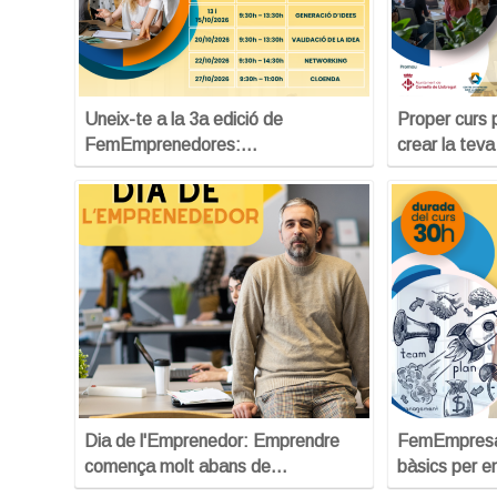
Uneix-te a la 3a edició de
Proper curs 
FemEmprenedores:…
crear la tev
Dia de l'Emprenedor: Emprendre
FemEmpresa:
comença molt abans de…
bàsics per e