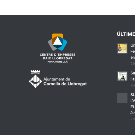
ÚLTIM
Un
Fe
em
29
Su
l’
28
SU
L’
EL
Ju
27