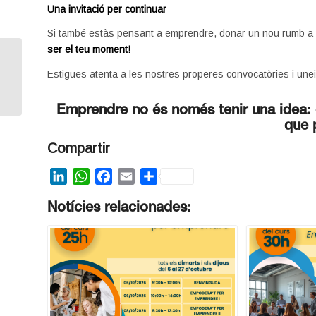
Una invitació per continuar
Si també estàs pensant a emprendre, donar un nou rumb a la 
ser el teu moment!
El Centre d’Empreses
participa a la Jornada
Estigues atenta a les nostres properes convocatòries i un
de la Xarxa Emprèn
2025: humor,...
Emprendre no és només tenir una idea: és
que 
Compartir
LinkedIn
WhatsApp
Facebook
Email
Share
Notícies relacionades: