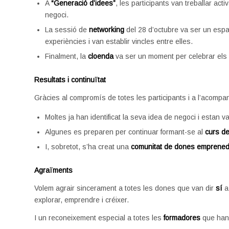
A
“Generació d’idees”
, les participants van treballar ac
negoci.
La sessió de
networking
del 28 d’octubre va ser un espai
experiències i van establir vincles entre elles.
Finalment, la
cloenda
va ser un moment per celebrar els 
Resultats i continuïtat
Gràcies al compromís de totes les participants i a l’acompa
Moltes ja han identificat la seva idea de negoci i estan va
Algunes es preparen per continuar formant-se al
curs de
I, sobretot, s’ha creat una
comunitat de dones emprene
Agraïments
Volem agrair sincerament a totes les dones que van dir
sí
a 
explorar, emprendre i créixer.
I un reconeixement especial a totes les
formadores
que han 