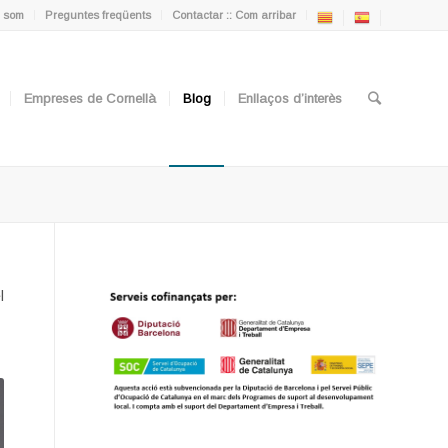
 som
Preguntes freqüents
Contactar :: Com arribar
Empreses de Cornellà
Blog
Enllaços d’interès
l