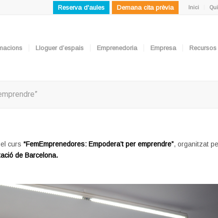
Reserva d'aules
Demana cita prèvia
Inici
Qui
ormacions
Lloguer d’espais
Emprenedoria
Empresa
Recursos
 emprendre”
 el curs
“FemEmprenedores: Empodera’t per emprendre”
, organitzat pe
tació de Barcelona.