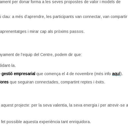
tivament per donar forma a les seves propostes de valor i models de
 clau: a més d’aprendre, les participants van connectar, van compartir
aprenentatges i mirar cap als pròxims passos.
nyament de l’equip del Centre, podem dir que:
lidant-la.
 gestió empresarial
que comença el 4 de novembre (més info
aquí
).
dores
que seguiran connectades, compartint reptes i èxits.
aquest projecte: per la seva valentia, la seva energia i per atrevir-se 
fet possible aquesta experiència tant enriquidora.