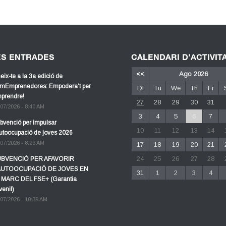
ES ENTRADES
CALENDARI D’ACTIVIT
<<
Ago 2026
eix-te a la 3a edició de
mEmprenedores: Empodera’t per
Dl
Tu
We
Th
Fr
prendre!
27
28
29
30
31
/07/2026 - 8:40 AM
3
4
5
6
7
bvenció per impulsar
10
11
12
13
14
autoocupació de joves 2026
/07/2026 - 8:29 AM
17
18
19
20
21
24
25
26
27
28
BVENCIÓ PER AFAVORIR
AUTOOCUPACIÓ DE JOVES EN
31
1
2
3
4
 MARC DEL FSE+ (Garantia
venil)
/07/2026 - 10:39 AM