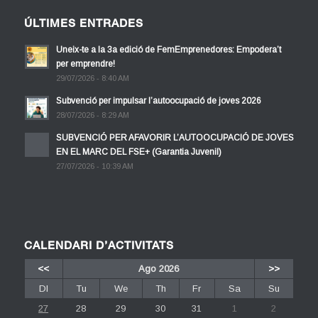
ÚLTIMES ENTRADES
Uneix-te a la 3a edició de FemEmprenedores: Empodera’t
per emprendre!
29/07/2026 - 8:40 AM
Subvenció per impulsar l’autoocupació de joves 2026
28/07/2026 - 8:29 AM
SUBVENCIÓ PER AFAVORIR L’AUTOOCUPACIÓ DE JOVES
EN EL MARC DEL FSE+ (Garantia Juvenil)
27/07/2026 - 10:39 AM
CALENDARI D’ACTIVITATS
<<
Ago 2026
>>
Dl
Tu
We
Th
Fr
Sa
Su
27
28
29
30
31
1
2