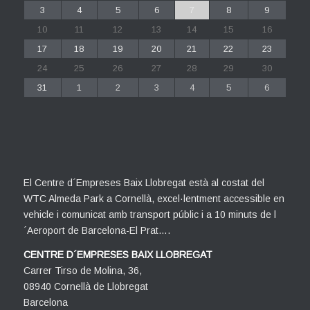
3
4
5
6
7
8
9
10
11
12
13
14
15
16
17
18
19
20
21
22
23
24
25
26
27
28
29
30
31
1
2
3
4
5
6
El Centre d´Empreses Baix Llobregat està al costat del
WTC Almeda Park a Cornellà, excel·lentment accessible en
vehicle i comunicat amb transport públic i a 10 minuts de l
´Aeroport de Barcelona-El Prat….
CENTRE D´EMPRESES BAIX LLOBREGAT
Carrer Tirso de Molina, 36,
08940 Cornellà de Llobregat
Barcelona