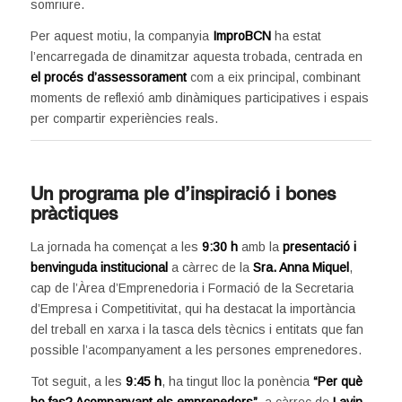
somriure.
Per aquest motiu, la companyia
ImproBCN
ha estat
l’encarregada de dinamitzar aquesta trobada, centrada en
el procés d’assessorament
com a eix principal, combinant
moments de reflexió amb dinàmiques participatives i espais
per compartir experiències reals.
Un programa ple d’inspiració i bones
pràctiques
La jornada ha començat a les
9:30 h
amb la
presentació i
benvinguda institucional
a càrrec de la
Sra. Anna Miquel
,
cap de l’Àrea d’Emprenedoria i Formació de la Secretaria
d’Empresa i Competitivitat, qui ha destacat la importància
del treball en xarxa i la tasca dels tècnics i entitats que fan
possible l’acompanyament a les persones emprenedores.
Tot seguit, a les
9:45 h
, ha tingut lloc la ponència
“Per què
ho fas? Acompanyant els emprenedors”
, a càrrec de
Lavin