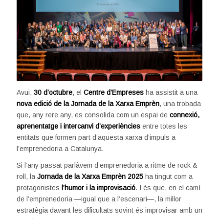
Avui,
30 d’octubre
, el
Centre d’Empreses
ha assistit a una
nova edició de la Jornada de la Xarxa Emprèn
, una trobada
que, any rere any, es consolida com un espai de
connexió,
aprenentatge i intercanvi d’experiències
entre totes les
entitats que formen part d’aquesta xarxa d’impuls a
l’emprenedoria a Catalunya.
Si l’any passat parlàvem d’emprenedoria a ritme de rock &
roll, la
Jornada de la Xarxa Emprèn 2025
ha tingut com a
protagonistes
l’humor i la improvisació
. I és que, en el camí
de l’emprenedoria —igual que a l’escenari—, la millor
estratègia davant les dificultats sovint és improvisar amb un