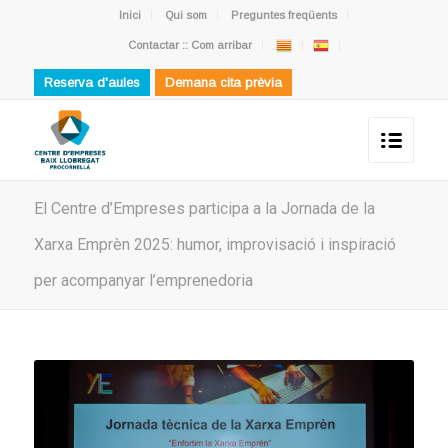
Inici
Qui som
Preguntes freqüents
Contactar :: Com arribar
Reserva d'aules
Demana cita prèvia
El Centre d’Empreses participa a la Jornada de la
Xarxa Emprèn 2025: humor, improvisació i inspiració
per acompanyar l’emprenedoria