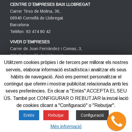
CENTRE D´EMPRESES BAIX LLOBREGAT
Carrer Tirso de Molina, 36,
08940 Cornellà de Llobregat
Barcelona
Telèfon: 93 474 80 42
VIVER D´EMPRESES
Carrer de Joan Fernàndez i Comas, 3,
08940 Cornellà de Llobregat
Barcelona
Utilitzem cookies pròpies i de tercers per millorar els nostres
Telèfon: 93 474 80 42
serveis, elaborar informació estadística i analitzar els seus
hàbits de navegació. Això ens permet personalitzar el
contingut que oferim i mostrar publicitat relacionada amb les
seves preferències. En clicar a "Entès" ACCEPTA EL SEU
ÚS. També pot CONFIGURAR O REBUTJAR la instal·lació
de cookies clicant a "Configuració" o "Rebutjar".
©2012-2025
Centre d'Empreses PROCORNELLÀ
Entès
Rebutjar
Configuració
Més informació
Avis legal
Política de privacitat
Política de cookies