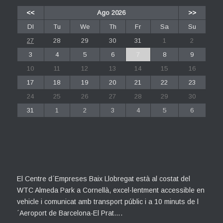
<<
Ago 2026
>>
Dl
Tu
We
Th
Fr
Sa
Su
27
28
29
30
31
1
2
3
4
5
6
7
8
9
10
11
12
13
14
15
16
17
18
19
20
21
22
23
24
25
26
27
28
29
30
31
1
2
3
4
5
6
El Centre d´Empreses Baix Llobregat està al costat del
WTC Almeda Park a Cornellà, excel·lentment accessible en
vehicle i comunicat amb transport públic i a 10 minuts de l
´Aeroport de Barcelona-El Prat….