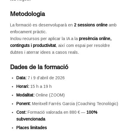
Metodologia
La formació es desenvoluparà en
2 sessions online
amb
enfocament pràctic.
Inclou recursos per aplicar la IA a la
presència online,
continguts i productivitat
, així com espai per resoldre
dubtes i aterrar idees a casos reals.
Dades de la formació
Data:
7 i 9 d’abril de 2026
Horari:
15 h a 19 h
Modalitat:
Online (ZOOM)
Ponent:
Meritxell Farrés Garcia (Coaching Tecnològic)
Cost:
Formació valorada en 880 € —
100%
subvencionada
Places limitades