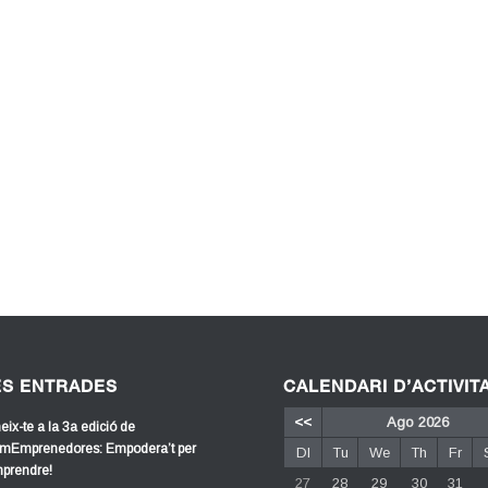
ES ENTRADES
CALENDARI D’ACTIVIT
<<
Ago 2026
eix-te a la 3a edició de
mEmprenedores: Empodera’t per
Dl
Tu
We
Th
Fr
prendre!
27
28
29
30
31