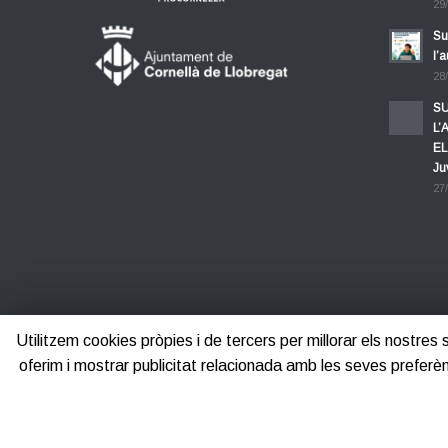
29
Su
l’
28
SU
L’
EL
Ju
27
Utilitzem cookies pròpies i de tercers per millorar els nostres
oferim i mostrar publicitat relacionada amb les seves pre
Avis legal
Polí
©2012-2025
Centre d'Empreses PROCORNELLÀ