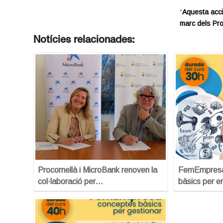
“
Aquesta acci
marc dels Pr
Notícies relacionades:
Procornellà i MicroBank renoven la
FemEmpresa:
col·laboració per…
bàsics per e