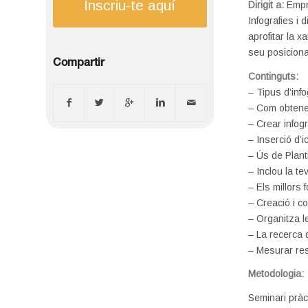
Inscriu-te aquí
Dirigit a:
Empr
Infografies i
aprofitar la x
seu posicion
Compartir
Continguts:
– Tipus d’inf
– Com obtener
– Crear infog
– Inserció d’
– Ús de Planti
– Inclou la te
– Els millors
– Creació i c
– Organitza l
– La recerca 
– Mesurar res
Metodologia:
Seminari pràct