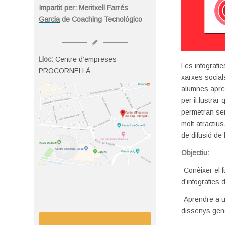
Impartit per:
Meritxell Farrés
Garcia
de Coaching Tecnológico
Lloc:
Centre d’empreses
Les infografi
PROCORNELLÀ
xarxes socia
alumnes apren
per il.lustrar
permetran sen
molt atractiu
de difusió de 
Objectiu:
-Conèixer el 
d’infografies
-Aprendre a ut
dissenys gen