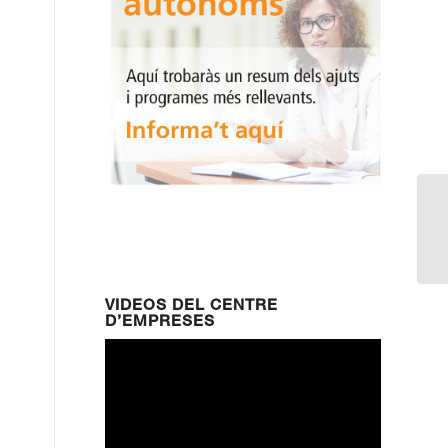
Pa
se
VIDEOS DEL CENTRE
D’EMPRESES