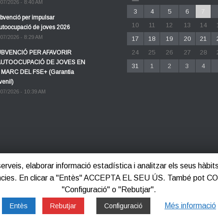
/07/2026 - 8:40 AM
3
4
5
6
7
bvenció per impulsar
10
11
12
13
14
autoocupació de joves 2026
/07/2026 - 8:29 AM
17
18
19
20
21
24
25
26
27
28
BVENCIÓ PER AFAVORIR
AUTOOCUPACIÓ DE JOVES EN
31
1
2
3
4
 MARC DEL FSE+ (Garantia
venil)
/07/2026 - 10:39 AM
 serveis, elaborar informació estadística i analitzar els seus hàb
ferències. En clicar a "Entès" ACCEPTA EL SEU ÚS. També pot 
"Configuració" o "Rebutjar".
Més informació
Entès
Rebutjar
Configuració
tica de privacitat
Política de cookies