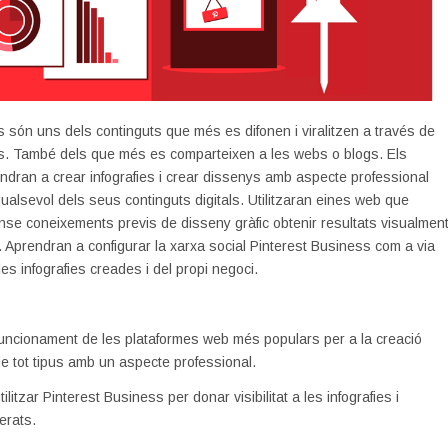
es són uns dels continguts que més es difonen i viralitzen a través de
ls. També dels que més es comparteixen a les webs o blogs. Els
dran a crear infografies i crear dissenys amb aspecte professional
 qualsevol dels seus continguts digitals. Utilitzaran eines web que
se coneixements previs de disseny gràfic obtenir resultats visualmen
s. Aprendran a configurar la xarxa social Pinterest Business com a via
les infografies creades i del propi negoci.
funcionament de les plataformes web més populars per a la creació
 de tot tipus amb un aspecte professional.
ilitzar Pinterest Business per donar visibilitat a les infografies i
erats.