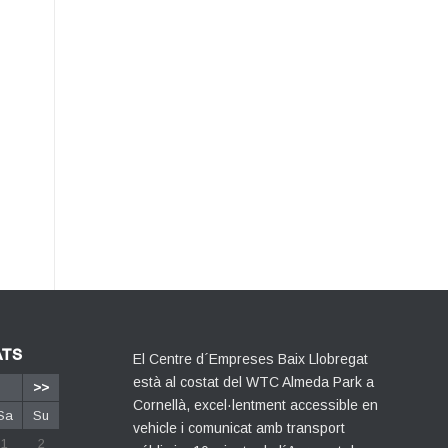
ATS
El Centre d´Empreses Baix Llobregat
està al costat del WTC Almeda Park a
>>
Cornellà, excel·lentment accessible en
Sa
Su
vehicle i comunicat amb transport
1
2