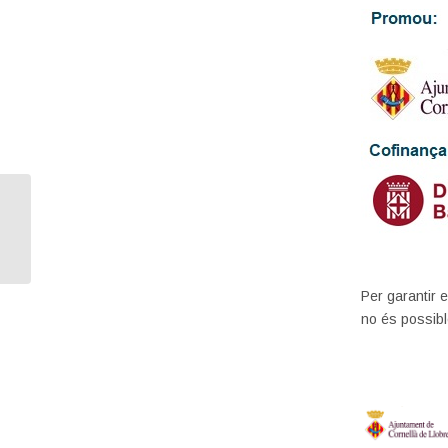
LinkedIn, tens optimitzada la que ja
és la millor xarxa de contactes que
e...
Per garantir e
no és possibl