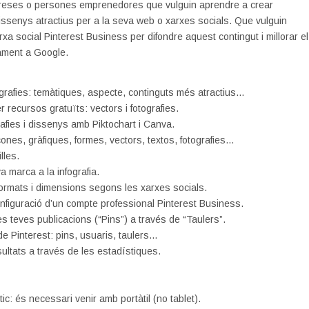
eses o persones emprenedores que vulguin aprendre a crear
 dissenys atractius per a la seva web o xarxes socials. Que vulguin
arxa social Pinterest Business per difondre aquest contingut i millorar el
ament a Google.
ografies: temàtiques, aspecte, continguts més atractius…
 recursos gratuïts: vectors i fotografies.
rafies i dissenys amb Piktochart i Canva.
icones, gràfiques, formes, vectors, textos, fotografies…
lles.
va marca a la infografia.
 formats i dimensions segons les xarxes socials.
onfiguració d’un compte professional Pinterest Business.
es teves publicacions (“Pins”) a través de “Taulers”.
de Pinterest: pins, usuaris, taulers…
ultats a través de les estadístiques.
ic: és necessari venir amb portàtil (no tablet).