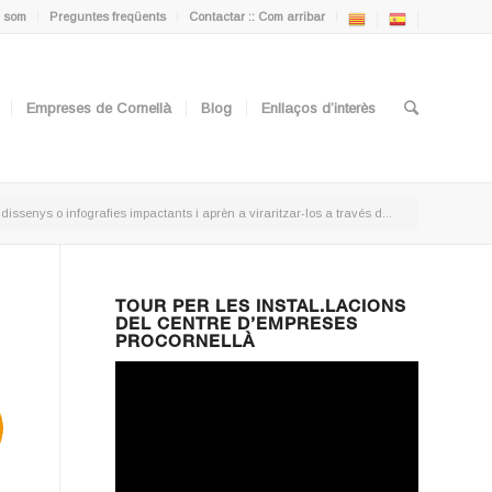
 som
Preguntes freqüents
Contactar :: Com arribar
Empreses de Cornellà
Blog
Enllaços d’interès
dissenys o infografies impactants i aprèn a viraritzar-los a través d...
TOUR PER LES INSTAL.LACIONS
DEL CENTRE D’EMPRESES
PROCORNELLÀ