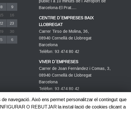
públic i a 10 minuts de l´Aeroport de
8
9
Barcelona-El Prat….
15
16
CENTRE D´EMPRESES BAIX
22
23
LLOBREGAT
Carrer Tirso de Molina, 36,
29
30
08940 Cornellà de Llobregat
5
6
Barcelona
Telèfon: 93 474 80 42
VIVER D´EMPRESES
Carrer de Joan Fernàndez i Comas, 3,
08940 Cornellà de Llobregat
Barcelona
Telèfon: 93 474 80 42
its de navegació. Això ens permet personalitzar el contingut que
CONFIGURAR O REBUTJAR la instal·lació de cookies clicant a