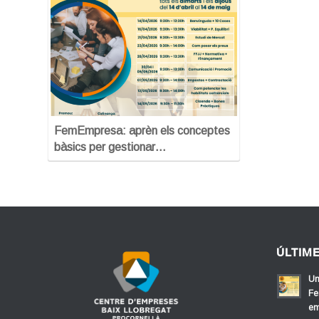
FemEmpresa: aprèn els conceptes
bàsics per gestionar…
ÚLTIM
Un
Fe
em