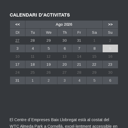
CALENDARI D’ACTIVITATS
<<
Ago 2026
>>
Dl
Tu
We
Th
Fr
Sa
Su
27
28
29
30
31
1
2
3
4
5
6
7
8
9
10
11
12
13
14
15
16
17
18
19
20
21
22
23
24
25
26
27
28
29
30
31
1
2
3
4
5
6
El Centre d´Empreses Baix Llobregat està al costat del
WTC Almeda Park a Cornellà, excel·lentment accessible en