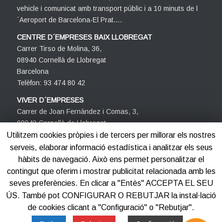
vehicle i comunicat amb transport públic i a 10 minuts de l
´Aeroport de Barcelona-El Prat….
CENTRE D´EMPRESES BAIX LLOBREGAT
Carrer Tirso de Molina, 36,
08940 Cornellà de Llobregat
Barcelona
Telèfon: 93 474 80 42
VIVER D´EMPRESES
Carrer de Joan Fernàndez i Comas, 3,
08940 Cornellà de Llobregat
Barcelona
Utilitzem cookies pròpies i de tercers per millorar els nostres
Telèfon: 93 474 80 42
serveis, elaborar informació estadística i analitzar els seus
hàbits de navegació. Això ens permet personalitzar el
contingut que oferim i mostrar publicitat relacionada amb les
seves preferències. En clicar a "Entès" ACCEPTA EL SEU
ÚS. També pot CONFIGURAR O REBUTJAR la instal·lació
de cookies clicant a "Configuració" o "Rebutjar".
©2012-2025
Centre d'Empreses PROCORNELLÀ