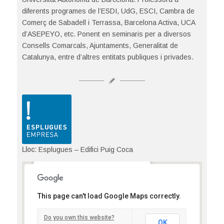
diferents programes de l’ESDI, UdG, ESCI, Cambra de
Comerç de Sabadell i Terrassa, Barcelona Activa, UCA
d’ASEPEYO, etc. Ponent en seminaris per a diversos
Consells Comarcals, Ajuntaments, Generalitat de
Catalunya, entre d’altres entitats publiques i privades.
Lloc:
Esplugues – Edifici Puig Coca
Esplugues – Edifici Puig Coca
Petit Parc de l'amistat, s/n - Esplugues de
This page can't load Google Maps correctly.
Llobregat
Detalls
Do you own this website?
OK