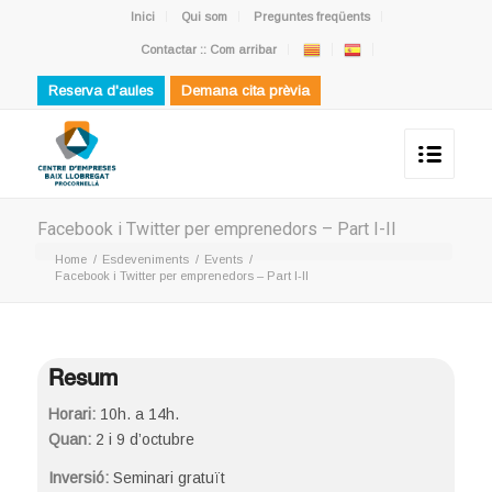
Inici
Qui som
Preguntes freqüents
Contactar :: Com arribar
Reserva d'aules
Demana cita prèvia
Facebook i Twitter per emprenedors – Part I-II
Home
/
Esdeveniments
/
Events
/
Facebook i Twitter per emprenedors – Part I-II
Resum
Horari:
10h. a 14h.
Quan:
2 i 9 d’octubre
Inversió:
Seminari gratuït