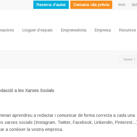
Reserva d'aules
Demana cita prèvia
Inici
Qui
ormacions
Lloguer d’espais
Emprenedoria
Empresa
Recursos
Home
/
edacció a les Xarxes Socials
inari aprendreu a redactar i comunicar de forma correcta a cada una
es xarxes socials (Instagram, Twitter, Facebook, Linkendin, Pinterest…
nar a conèixer la vostra empresa.