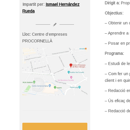
Dirigit a:
Prop
Impartit per:
Ismael Hernández
Rueda
Objectius:
– Obtenir un 
– Aprendre a 
Lloc:
Centre d’empreses
PROCORNELLÀ
– Posar en pr
Programa:
– Estudi de l
– Com fer un 
client i en q
– Redacció en
– Ús eficaç d
– Redacció de