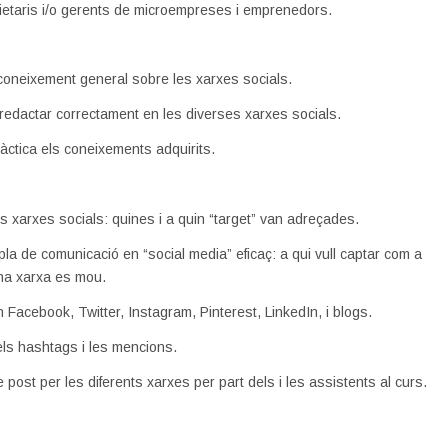
ietaris i/o gerents de microempreses i emprenedors.
coneixement general sobre les xarxes socials.
redactar correctament en les diverses xarxes socials.
àctica els coneixements adquirits.
es xarxes socials: quines i a quin “target” van adreçades.
pla de comunicació en “social media” eficaç: a qui vull captar com a
uina xarxa es mou.
 Facebook, Twitter, Instagram, Pinterest, LinkedIn, i blogs.
els hashtags i les mencions.
 post per les diferents xarxes per part dels i les assistents al curs.