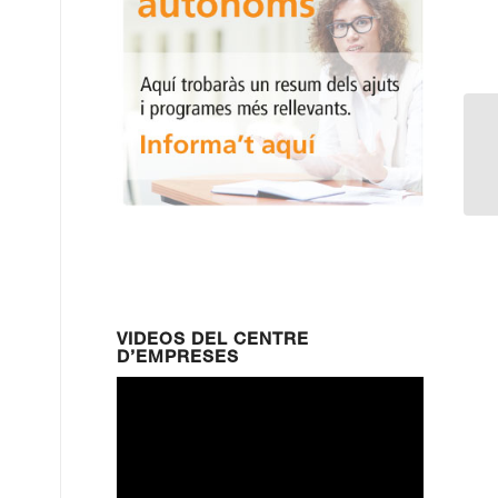
As
la
VIDEOS DEL CENTRE
D’EMPRESES