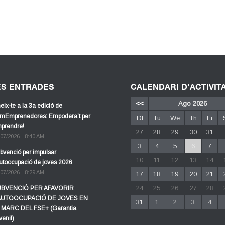
ES ENTRADES
CALENDARI D’ACTIVIT
<<
Ago 2026
eix-te a la 3a edició de
mEmprenedores: Empodera’t per
Dl
Tu
We
Th
Fr
prendre!
27
28
29
30
31
/07/2026 - 8:40 AM
3
4
5
6
7
bvenció per impulsar
10
11
12
13
14
autoocupació de joves 2026
/07/2026 - 8:29 AM
17
18
19
20
21
24
25
26
27
28
BVENCIÓ PER AFAVORIR
AUTOOCUPACIÓ DE JOVES EN
31
1
2
3
4
 MARC DEL FSE+ (Garantia
venil)