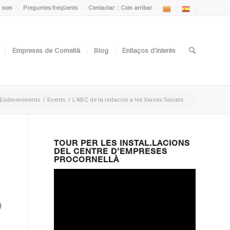
 som
Preguntes freqüents
Contactar :: Com arribar
Empreses de Cornellà
Blog
Enllaços d’interès
Esdeveniments
/
Events
/
L’ABC de la redacció a les Xarxes Socials
TOUR PER LES INSTAL.LACIONS
DEL CENTRE D’EMPRESES
PROCORNELLÀ
)