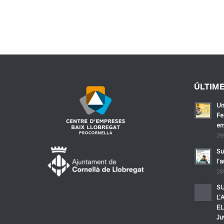
ÚLTIM
Un
Fe
em
29
Su
l’
28
SU
L’
EL
Ju