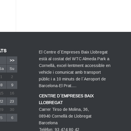
ATS
El Centre d´Empreses Baix Llobregat
està al costat del WTC Almeda Park a
>>
Cornellà, excel·lentment accessible en
Sa
Su
vehicle i comunicat amb transport
1
2
públic i a 10 minuts de l´Aeroport de
8
9
Barcelona-El Prat….
15
16
CENTRE D´EMPRESES BAIX
22
23
LLOBREGAT
Carrer Tirso de Molina, 36,
29
30
08940 Cornellà de Llobregat
5
6
Barcelona
Telèfon: 93 474 80 42