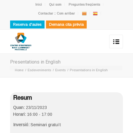
Inici
Qui som
Preguntes freqüents
Contactar :: Com arribar
Reserva d'aules
Demana cita prèvia
Presentations in English
Home
/
Esdeveniments
/
Events
/
Presentations in English
Resum
Quan:
23/11/2023
Horari:
16:00 - 17:00
Inversió:
Seminari gratuït