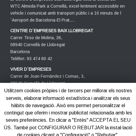
WTC Almeda Park a Cornellà, excel·lentment accessible en
vehicle i comunicat amb transport públic i a 10 minuts de l
´Aeroport de Barcelona-El Prat….
CENTRE D´EMPRESES BAIX LLOBREGAT
Carrer Tirso de Molina, 36,
08940 Cornellà de Llobregat
Barcelona
Telèfon: 93 474 80 42
VIVER D´EMPRESES
Carrer de Joan Fernàndez i Comas, 3,
08940 Cornellà de Llobregat
Barcelona
Utilitzem cookies pròpies i de tercers per millorar els nostres
Telèfon: 93 474 80 42
serveis, elaborar informació estadística i analitzar els seus
hàbits de navegació. Això ens permet personalitzar el
contingut que oferim i mostrar publicitat relacionada amb les
seves preferències. En clicar a "Entès" ACCEPTA EL SEU
ÚS. També pot CONFIGURAR O REBUTJAR la instal·lació
de cookies clicant a "Configuració" o "Rebutjar".