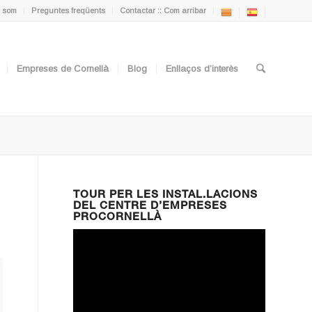
 som
Preguntes freqüents
Contactar :: Com arribar
Empreses de Cornellà
Blog
Enllaços d’interès
TOUR PER LES INSTAL.LACIONS
DEL CENTRE D’EMPRESES
PROCORNELLÀ