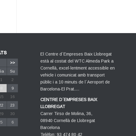
ATS
El Centre d´Empreses Baix Llobregat
està al costat del WTC Almeda Park a
>>
Cornellà, excel·lentment accessible en
Sa
Su
vehicle i comunicat amb transport
1
2
públic i a 10 minuts de l´Aeroport de
8
9
Barcelona-El Prat….
15
16
CENTRE D´EMPRESES BAIX
22
23
LLOBREGAT
Carrer Tirso de Molina, 36,
29
30
08940 Cornellà de Llobregat
5
6
Barcelona
Telèfon: 93 474 80 42