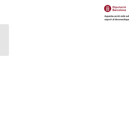
Què hem de fer per aconseguir
vendes?