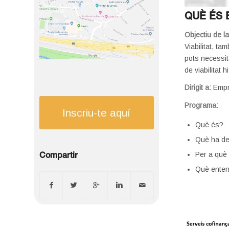
QUÈ ÉS E
Objectiu de l
Viabilitat, t
pots necessit
de viabilitat 
Dirigit a:
Empr
Programa:
Inscriu-te aquí
Què és?
Què ha de
Per a què
Compartir
Què entene