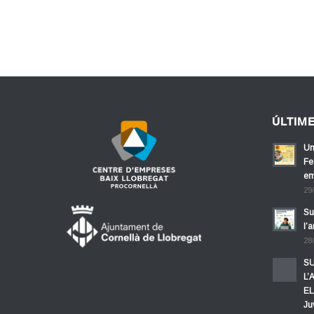
ÚLTIM
Un
Fe
em
29
Su
l’
28
SU
L’
EL
Ju