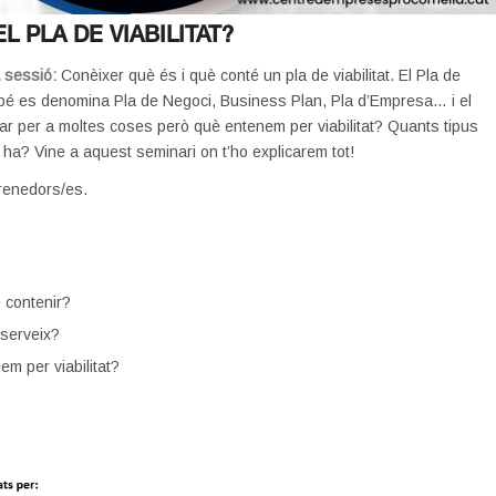
L PLA DE VIABILITAT?
a sessió:
Conèixer què és i què conté un pla de viabilitat. El Pla de
ambé es denomina Pla de Negoci, Business Plan, Pla d’Empresa… i el
ar per a moltes coses però què entenem per viabilitat? Quants tipus
hi ha? Vine a aquest seminari on t’ho explicarem tot!
enedors/es.
 contenir?
 serveix?
m per viabilitat?