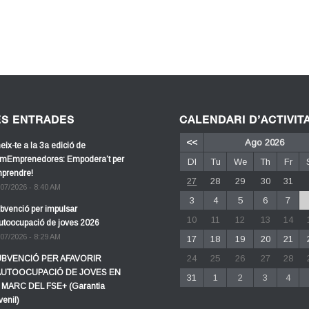
ES ENTRADES
CALENDARI D’ACTIVIT
<<
Ago 2026
eix-te a la 3a edició de
mEmprenedores: Empodera’t per
Dl
Tu
We
Th
Fr
prendre!
27
28
29
30
31
/07/2026 - 8:40 AM
3
4
5
6
7
bvenció per impulsar
10
11
12
13
14
autoocupació de joves 2026
/07/2026 - 8:29 AM
17
18
19
20
21
24
25
26
27
28
BVENCIÓ PER AFAVORIR
AUTOOCUPACIÓ DE JOVES EN
31
1
2
3
4
 MARC DEL FSE+ (Garantia
venil)