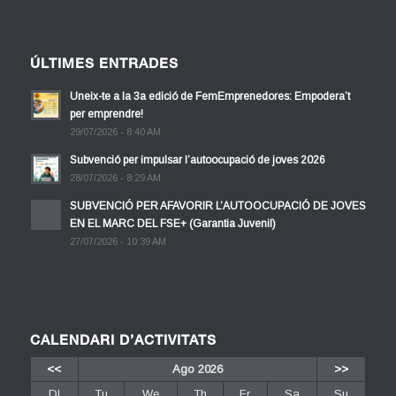
ÚLTIMES ENTRADES
Uneix-te a la 3a edició de FemEmprenedores: Empodera’t
per emprendre!
29/07/2026 - 8:40 AM
Subvenció per impulsar l’autoocupació de joves 2026
28/07/2026 - 8:29 AM
SUBVENCIÓ PER AFAVORIR L’AUTOOCUPACIÓ DE JOVES
EN EL MARC DEL FSE+ (Garantia Juvenil)
27/07/2026 - 10:39 AM
CALENDARI D’ACTIVITATS
<<
Ago 2026
>>
Dl
Tu
We
Th
Fr
Sa
Su