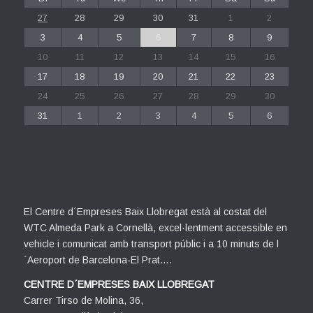
27
28
29
30
31
1
2
3
4
5
6
7
8
9
10
11
12
13
14
15
16
17
18
19
20
21
22
23
24
25
26
27
28
29
30
31
1
2
3
4
5
6
El Centre d´Empreses Baix Llobregat està al costat del
WTC Almeda Park a Cornellà, excel·lentment accessible en
vehicle i comunicat amb transport públic i a 10 minuts de l
´Aeroport de Barcelona-El Prat….
CENTRE D´EMPRESES BAIX LLOBREGAT
Carrer Tirso de Molina, 36,