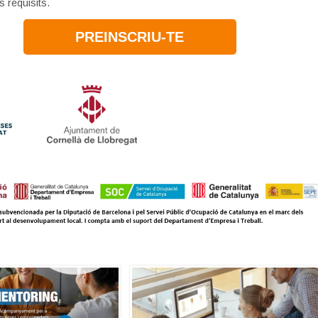
s requisits.
PREINSCRIU-TE