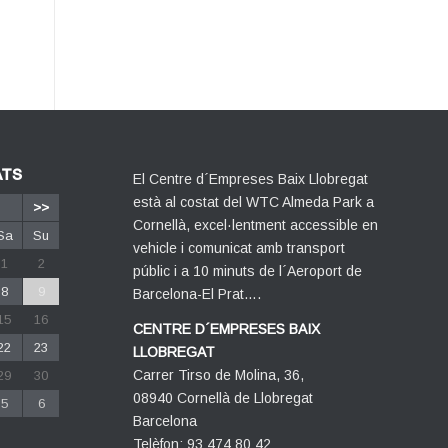
ATS
El Centre d´Empreses Baix Llobregat
està al costat del WTC Almeda Park a
>>
Cornellà, excel·lentment accessible en
Sa
Su
vehicle i comunicat amb transport
1
2
públic i a 10 minuts de l´Aeroport de
8
9
Barcelona-El Prat….
15
16
CENTRE D´EMPRESES BAIX
22
23
LLOBREGAT
Carrer Tirso de Molina, 36,
29
30
08940 Cornellà de Llobregat
5
6
Barcelona
Telèfon: 93 474 80 42