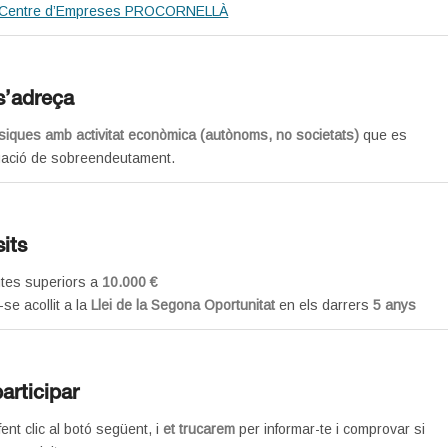
Centre d’Empreses PROCORNELLÀ
s’adreça
siques amb activitat econòmica (autònoms, no societats)
que es
tuació de sobreendeutament.
its
tes superiors a
10.000 €
e acollit a la
Llei de la Segona Oportunitat
en els darrers
5 anys
articipar
fent clic al botó següent, i
et trucarem
per informar-te i comprovar si