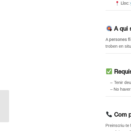
Lloc:
A qui 
A
persones fí
troben en si
Requis
– Tenir deu
– No haver-s
Mònica Mendoza al 5è
Aniversari de
l’Associació Cornellà
Com p
Empresar...
Preinscriu-te 