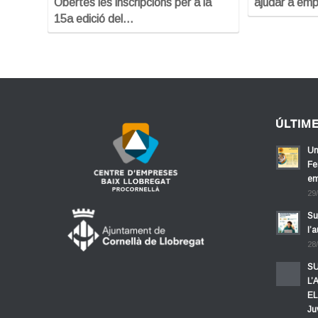
Obertes les inscripcions per a la
ajudar a em
15a edició del…
ÚLTIM
Un
Fe
em
29
Su
l’
28
SU
L’
EL
Ju