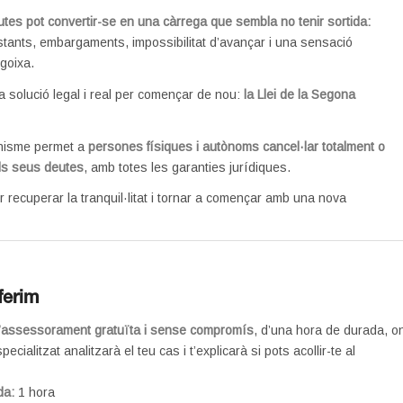
tes pot convertir-se en una càrrega que sembla no tenir sortida:
tants, embargaments, impossibilitat d’avançar i una sensació
goixa.
a solució legal i real per començar de nou:
la Llei de la Segona
nisme permet a
persones físiques i autònoms
cancel·lar totalment o
els seus deutes
, amb totes les garanties jurídiques.
r recuperar la tranquil·litat i tornar a començar amb una nova
ferim
’assessorament gratuïta i sense compromís
, d’una hora de durada, o
ecialitzat analitzarà el teu cas i t’explicarà si pots acollir-te al
da:
1 hora