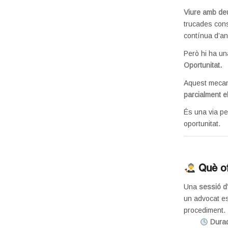
Viure amb deu
trucades cons
contínua d’an
Però hi ha un
Oportunitat.
Aquest meca
parcialment 
És una via pe
oportunitat.
Què o
Una
sessió d
un advocat esp
procediment.
Dura