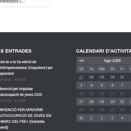
prenedors i…
ES ENTRADES
CALENDARI D’ACTIVIT
<<
Ago 2026
eix-te a la 3a edició de
mEmprenedores: Empodera’t per
Dl
Tu
We
Th
Fr
prendre!
27
28
29
30
31
/07/2026 - 8:40 AM
3
4
5
6
7
bvenció per impulsar
10
11
12
13
14
autoocupació de joves 2026
/07/2026 - 8:29 AM
17
18
19
20
21
24
25
26
27
28
BVENCIÓ PER AFAVORIR
AUTOOCUPACIÓ DE JOVES EN
31
1
2
3
4
 MARC DEL FSE+ (Garantia
venil)