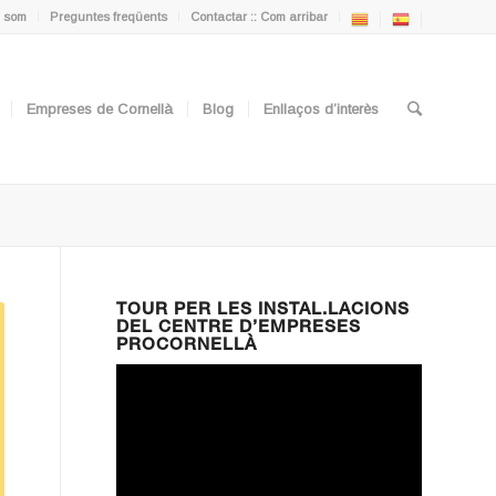
 som
Preguntes freqüents
Contactar :: Com arribar
Empreses de Cornellà
Blog
Enllaços d’interès
TOUR PER LES INSTAL.LACIONS
DEL CENTRE D’EMPRESES
PROCORNELLÀ